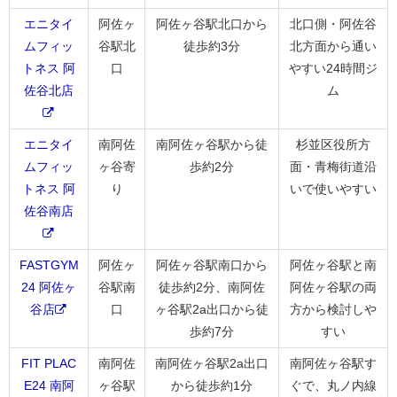
エニタイ
阿佐ヶ
阿佐ヶ谷駅北口から
北口側・阿佐谷
ムフィッ
谷駅北
徒歩約3分
北方面から通い
トネス 阿
口
やすい24時間ジ
佐谷北店
ム
エニタイ
南阿佐
南阿佐ヶ谷駅から徒
杉並区役所方
ムフィッ
ヶ谷寄
歩約2分
面・青梅街道沿
トネス 阿
り
いで使いやすい
佐谷南店
FASTGYM
阿佐ヶ
阿佐ヶ谷駅南口から
阿佐ヶ谷駅と南
24 阿佐ヶ
谷駅南
徒歩約2分、南阿佐
阿佐ヶ谷駅の両
谷店
口
ヶ谷駅2a出口から徒
方から検討しや
歩約7分
すい
FIT PLAC
南阿佐
南阿佐ヶ谷駅2a出口
南阿佐ヶ谷駅す
E24 南阿
ヶ谷駅
から徒歩約1分
ぐで、丸ノ内線