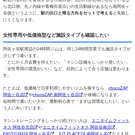
ら北口側、丸ノ内線や青梅街道沿いの生活動線があるなら南阿佐ヶ
谷側というように、
駅の出口と帰る方向をセットで考える
と失敗し
にくくなります。
女性専用や低価格型など施設タイプも確認したい
阿佐ヶ谷駅周辺の24時間ジムは、同じ24時間営業でも施設タイプが
少しずつ違います。
「とにかく月会費を抑えたい」「マシン設備をしっかり使いたい」
「女性専用の環境がいい」など、目的によって合う店舗は変わりま
す。
たとえば、低価格で日常利用しやすいジムを探すなら、
chocoZAP
阿佐ヶ谷店
や
chocoZAP 南阿佐ヶ谷店
が候補になります。
短時間で通いたい人や、運動初心者で「まずは習慣化したい」とい
う人に向いています。
マシントレーニングをしっかり続けたい人は、
エニタイムフィット
ネス 阿佐谷北店
や
エニタイムフィットネス 阿佐谷南店
、
FASTGYM24 阿佐ヶ谷店
、
FIT PLACE24 南阿佐ヶ谷
なども比