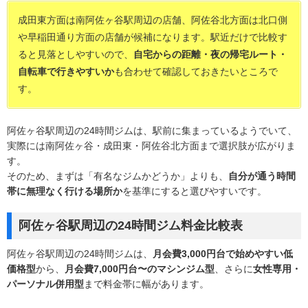
成田東方面は南阿佐ヶ谷駅周辺の店舗、阿佐谷北方面は北口側
や早稲田通り方面の店舗が候補になります。駅近だけで比較す
ると見落としやすいので、
自宅からの距離・夜の帰宅ルート・
自転車で行きやすいか
も合わせて確認しておきたいところで
す。
阿佐ヶ谷駅周辺の24時間ジムは、駅前に集まっているようでいて、
実際には南阿佐ヶ谷・成田東・阿佐谷北方面まで選択肢が広がりま
す。
そのため、まずは「有名なジムかどうか」よりも、
自分が通う時間
帯に無理なく行ける場所か
を基準にすると選びやすいです。
阿佐ヶ谷駅周辺の24時間ジム料金比較表
阿佐ヶ谷駅周辺の24時間ジムは、
月会費3,000円台で始めやすい低
価格型
から、
月会費7,000円台〜のマシンジム型
、さらに
女性専用・
パーソナル併用型
まで料金帯に幅があります。