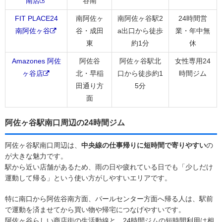
南店
谷南
FIT PLACE24
南阿佐ヶ
南阿佐ヶ谷駅2
24時間営
南阿佐ヶ谷
谷・成田
a出口から徒歩
業・年中無
東
約1分
休
Amazones 阿佐
阿佐谷
阿佐ヶ谷駅北
女性専用24
ヶ谷店
北・早稲
口から徒歩約1
時間ジム
田通り方
5分
面
阿佐ヶ谷駅南口周辺の24時間ジム
阿佐ヶ谷駅南口周辺は、
中央線の仕事帰りに短時間で寄りやすい
の
が大きな魅力です。
駅から近い店舗があるため、雨の日や疲れている日でも「少しだけ
運動して帰る」という使い方がしやすいエリアです。
特に南口から阿佐谷南方面、パールセンター方面へ帰る人は、駅前
で運動を済ませてから買い物や帰宅につなげやすいです。
阿佐ヶ谷らしい商店街の生活動線と、24時間ジムの短時間利用は相