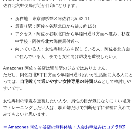
佐谷北六郵便局付近が目印になります。
所在地：東京都杉並区阿佐谷北5-42-11
最寄り駅：阿佐ヶ谷駅北口から徒歩約15分
アクセス：阿佐ヶ谷駅北口から早稲田通り方面へ進み、杉森
中学校・阿佐谷北六郵便局付近へ
向いている人：女性専用ジムを探している人、阿佐谷北方面
に住んでいる人、夜でも女性向け環境を重視したい人
Amazones 阿佐ヶ谷店は駅前型のジムではありません。
ただし、阿佐谷北5丁目方面や早稲田通り沿いが生活圏に入る人にと
っては、
自宅近くで通いやすい女性専用24時間ジム
として検討しや
すいです。
女性専用の環境を重視したい人や、男性の目が気になりにくい場所
でトレーニングしたい人は、駅距離だけで判断せずに候補に入れて
みてもよいと思います。
⇒ Amazones 阿佐ヶ谷店の無料体験・入会お申込みはコチラ!!