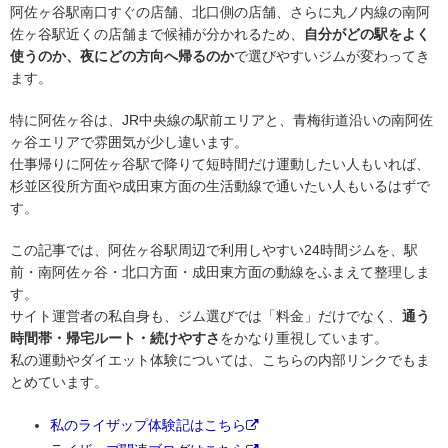
阿佐ヶ谷駅南口すぐの店舗、北口側の店舗、さらに丸ノ内線の南阿
佐ヶ谷駅近くの店舗まで候補が分かれるため、
自分がどの駅をよく
使うのか、夜にどの方向へ帰るのか
で選びやすいジムが変わってき
ます。
特に阿佐ヶ谷は、JR中央線の駅前エリアと、青梅街道沿いの南阿佐
ヶ谷エリアで雰囲気が少し違います。
仕事帰りに阿佐ヶ谷駅で降りて短時間だけ運動したい人もいれば、
杉並区役所方面や成田東方面の生活動線で通いたい人もいるはずで
す。
この記事では、阿佐ヶ谷駅周辺で利用しやすい24時間ジムを、駅
前・南阿佐ヶ谷・北口方面・成田東方面の動線をふまえて整理しま
す。
サイト運営者の私自身も、ジム選びでは「料金」だけでなく、
通う
時間帯・帰宅ルート・続けやすさ
をかなり重視しています。
私の運動やダイエット体験については、こちらの内部リンクでもま
とめています。
私のライザップ体験記はこちら