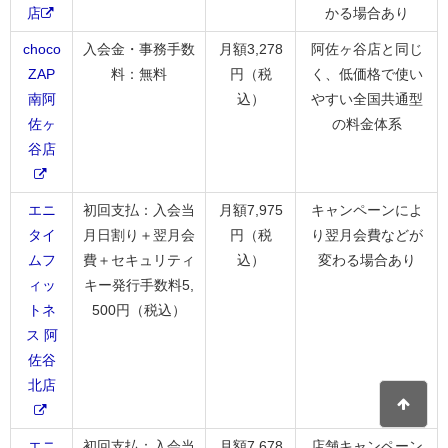
店
かる場合あり
choco
入会金・事務手数
月額3,278
阿佐ヶ谷店と同じ
ZAP
料：無料
円（税
く、低価格で使い
南阿
込）
やすい全国共通型
佐ヶ
の料金体系
谷店
エニ
初回支払：入会当
月額7,975
キャンペーンによ
タイ
月日割り＋翌月会
円（税
り翌月会費などが
ムフ
費＋セキュリティ
込）
変わる場合あり
ィッ
キー発行手数料5,
トネ
500円（税込）
ス 阿
佐谷
北店
エニ
初回支払：入会当
月額7,678
店舗キャンペーン