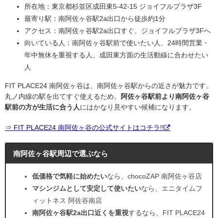
所在地：東京都杉並区成田東5-42-15 ジョイフルプラザ3F
最寄り駅：南阿佐ヶ谷駅2a出口から徒歩約1分
アクセス：南阿佐ヶ谷駅2a出口すぐ、ジョイフルプラザ3Fへ
向いている人：南阿佐ヶ谷駅前で使いたい人、24時間営業・
年中無休を重視する人、成田東方面の生活動線に合わせたい
人
FIT PLACE24 南阿佐ヶ谷は、南阿佐ヶ谷駅からの近さが魅力です。
丸ノ内線の駅を出てすぐ使えるため、
阿佐ヶ谷駅前より南阿佐ヶ谷
駅前の方が生活に合う人
にはかなり見やすい候補になります。
⇒ FIT PLACE24 南阿佐ヶ谷の公式サイトはコチラ!!
南阿佐ヶ谷駅周辺で選ぶなら
低価格で気軽に始めたい
なら、chocoZAP 南阿佐ヶ谷店
マシンジムとして安定して使いたい
なら、エニタイムフ
ィットネス 阿佐谷南店
南阿佐ヶ谷駅2a出口近くを重視
するなら、FIT PLACE24