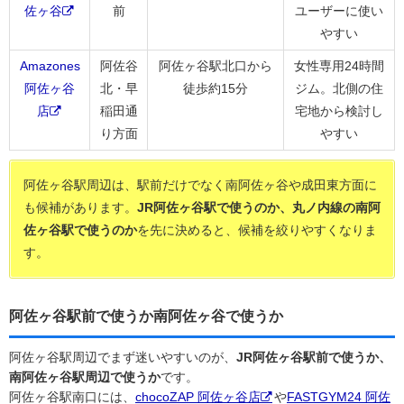
佐ヶ谷
前
ユーザーに使い
やすい
Amazones
阿佐谷
阿佐ヶ谷駅北口から
女性専用24時間
阿佐ヶ谷
北・早
徒歩約15分
ジム。北側の住
店
稲田通
宅地から検討し
り方面
やすい
阿佐ヶ谷駅周辺は、駅前だけでなく南阿佐ヶ谷や成田東方面に
も候補があります。
JR阿佐ヶ谷駅で使うのか、丸ノ内線の南阿
佐ヶ谷駅で使うのか
を先に決めると、候補を絞りやすくなりま
す。
阿佐ヶ谷駅前で使うか南阿佐ヶ谷で使うか
阿佐ヶ谷駅周辺でまず迷いやすいのが、
JR阿佐ヶ谷駅前で使うか、
南阿佐ヶ谷駅周辺で使うか
です。
阿佐ヶ谷駅南口には、
chocoZAP 阿佐ヶ谷店
や
FASTGYM24 阿佐