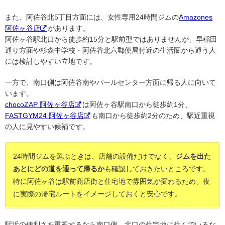
また、阿佐谷北5丁目方面には、女性専用24時間ジムの
Amazones
阿佐ヶ谷店
があります。
阿佐ヶ谷駅北口から徒歩約15分と駅前型ではありませんが、早稲田
通り方面や杉森中学校・阿佐谷北六郵便局付近の生活圏から通う人
には検討しやすい立地です。
一方で、南口側は阿佐谷南やパールセンター方面に帰る人に向いて
います。
chocoZAP 阿佐ヶ谷店
は阿佐ヶ谷駅南口から徒歩約1分、
FASTGYM24 阿佐ヶ谷店
も南口から徒歩約2分のため、駅近重視
の人に見やすい候補です。
24時間ジムを選ぶときは、店舗の設備だけでなく、
ジムを出た
あとにどの道を通って帰るか
も確認しておきたいところです。
特に阿佐ヶ谷は駅前商店街と住宅地で雰囲気が変わるため、夜
に実際の帰宅ルートをイメージしておくと安心です。
駅近の便利さを重視するなら南口側、北口の住宅地に住んでいるな