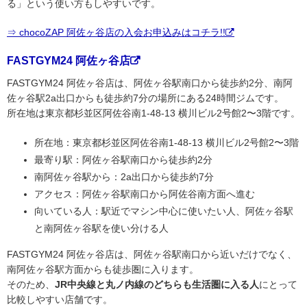
る」という使い方もしやすいです。
⇒ chocoZAP 阿佐ヶ谷店の入会お申込みはコチラ!!
FASTGYM24 阿佐ヶ谷店
FASTGYM24 阿佐ヶ谷店は、阿佐ヶ谷駅南口から徒歩約2分、南阿
佐ヶ谷駅2a出口からも徒歩約7分の場所にある24時間ジムです。
所在地は東京都杉並区阿佐谷南1-48-13 横川ビル2号館2〜3階です。
所在地：東京都杉並区阿佐谷南1-48-13 横川ビル2号館2〜3階
最寄り駅：阿佐ヶ谷駅南口から徒歩約2分
南阿佐ヶ谷駅から：2a出口から徒歩約7分
アクセス：阿佐ヶ谷駅南口から阿佐谷南方面へ進む
向いている人：駅近でマシン中心に使いたい人、阿佐ヶ谷駅
と南阿佐ヶ谷駅を使い分ける人
FASTGYM24 阿佐ヶ谷店は、阿佐ヶ谷駅南口から近いだけでなく、
南阿佐ヶ谷駅方面からも徒歩圏に入ります。
そのため、
JR中央線と丸ノ内線のどちらも生活圏に入る人
にとって
比較しやすい店舗です。