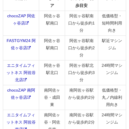
ア
歩目安
chocoZAP 阿佐
阿佐ヶ谷
阿佐ヶ谷駅南
低価格型・
ヶ谷店
駅南口
口から徒歩約1
短時間利用
分
向き
FASTGYM24 阿
阿佐ヶ谷
阿佐ヶ谷駅南
駅近マシン
佐ヶ谷店
駅南口
口から徒歩約2
ジム
分
エニタイムフィ
阿佐ヶ谷
阿佐ヶ谷駅北
24時間マシ
ットネス 阿佐谷
駅北口
口から徒歩約3
ンジム
北店
分
chocoZAP 南阿
南阿佐ヶ
南阿佐ヶ谷駅
低価格型・
佐ヶ谷店
谷・成田
から徒歩約2分
丸ノ内線利
東
用向き
エニタイムフィ
南阿佐ヶ
南阿佐ヶ谷駅
24時間マシ
ットネス 阿佐谷
谷・阿佐
から徒歩約2分
ンジム