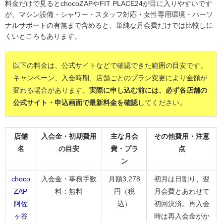
料金だけで見るとchocoZAPやFIT PLACE24が目に入りやすいです
が、マシン設備・シャワー・スタッフ対応・女性専用環境・パーソ
ナルサポートの有無まで含めると、単純な月会費だけでは比較しに
くいところもあります。
以下の料金は、公式サイトなどで確認できた範囲の目安です。
キャンペーン、入会時期、店舗ごとのプラン変更により金額が
変わる場合があります。
実際に申し込む前には、必ず各店舗の
公式サイト・申込画面で最新料金を確認
してください。
店舗
入会金・初期費用
主な月会
その他費用・注意
名
の目安
費・プラ
点
ン
choco
入会金・事務手数
月額3,278
初月は日割り、翌
ZAP
料：無料
円（税
月会費とあわせて
阿佐
込）
初回決済。再入会
ヶ谷
時は再入会金がか