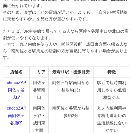
面
に分かれています。
そのため、まずは「どの店舗が近いか」よりも、「自分の生活動線
に乗せやすいか」を見た方が選びやすいです。
たとえば、JR中央線で帰ってくる人なら阿佐ヶ谷駅南口や北口の店
舗が使いやすくなります。
一方で、丸ノ内線を使う人や、杉並区役所・成田東方面へ帰る人な
ら、南阿佐ヶ谷駅周辺の店舗の方が自然に寄りやすい場合がありま
す。
店舗名
エリア
最寄り駅・徒歩目安
特徴
chocoZAP
阿佐ヶ
阿佐ヶ谷駅南口から
駅近で短時間利
阿佐ヶ谷
谷駅南
徒歩約1分
用しやすい低価
店
口
格型ジム
chocoZAP
南阿佐
南阿佐ヶ谷駅から徒
丸ノ内線利用や
南阿佐ヶ
ヶ谷・
歩約2分
青梅街道沿いの
谷店
成田東
生活動線に合い
方面
やすい