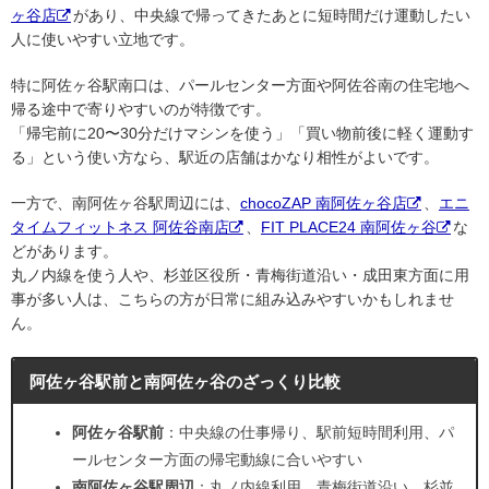
ヶ谷店
があり、中央線で帰ってきたあとに短時間だけ運動したい
人に使いやすい立地です。
特に阿佐ヶ谷駅南口は、パールセンター方面や阿佐谷南の住宅地へ
帰る途中で寄りやすいのが特徴です。
「帰宅前に20〜30分だけマシンを使う」「買い物前後に軽く運動す
る」という使い方なら、駅近の店舗はかなり相性がよいです。
一方で、南阿佐ヶ谷駅周辺には、
chocoZAP 南阿佐ヶ谷店
、
エニ
タイムフィットネス 阿佐谷南店
、
FIT PLACE24 南阿佐ヶ谷
な
どがあります。
丸ノ内線を使う人や、杉並区役所・青梅街道沿い・成田東方面に用
事が多い人は、こちらの方が日常に組み込みやすいかもしれませ
ん。
阿佐ヶ谷駅前と南阿佐ヶ谷のざっくり比較
阿佐ヶ谷駅前
：中央線の仕事帰り、駅前短時間利用、パ
ールセンター方面の帰宅動線に合いやすい
南阿佐ヶ谷駅周辺
：丸ノ内線利用、青梅街道沿い、杉並