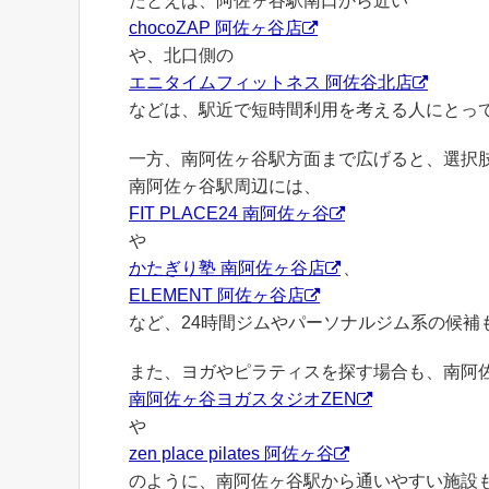
たとえば、阿佐ヶ谷駅南口から近い
chocoZAP 阿佐ヶ谷店
や、北口側の
エニタイムフィットネス 阿佐谷北店
などは、駅近で短時間利用を考える人にとっ
一方、南阿佐ヶ谷駅方面まで広げると、選択
南阿佐ヶ谷駅周辺には、
FIT PLACE24 南阿佐ヶ谷
や
かたぎり塾 南阿佐ヶ谷店
、
ELEMENT 阿佐ヶ谷店
など、24時間ジムやパーソナルジム系の候補
また、ヨガやピラティスを探す場合も、南阿
南阿佐ヶ谷ヨガスタジオZEN
や
zen place pilates 阿佐ヶ谷
のように、南阿佐ヶ谷駅から通いやすい施設