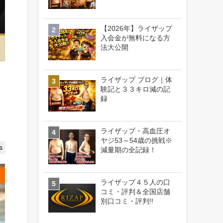
【2026年】ライザップ
入会金が無料になる方
法大公開
ライザップ ブログ｜体
験記と３３キロ減の記
録
ライザップ・高血圧オ
ヤジ53～54歳の挑戦※
s
減量期の全記録！
ライザップ４５人の口
コミ・評判＆全国店舗
別口コミ・評判!!