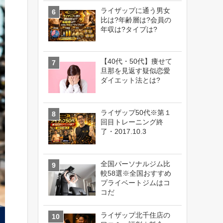
ライザップに通う男女
比は?年齢層は?会員の
年収は?タイプは?
【40代・50代】痩せて
旦那を見返す疑似恋愛
ダイエット法とは?
ライザップ50代※第１
回目トレーニング終
了・2017.10.3
全国パーソナルジム比
較58選※全国おすすめ
プライベートジムはコ
コだ
ライザップ北千住店の