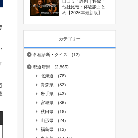
口コミ・評判｜料金・
他社比較・体験談まと
め【2026年最新版】
街
カテゴリー
い
各種診断・クイズ
(12)
区
都道府県
(2,865)
北海道
(78)
青森県
(32)
面
総
岩手県
(43)
宮城県
(86)
秋田県
(18)
山形県
(24)
福島県
(13)