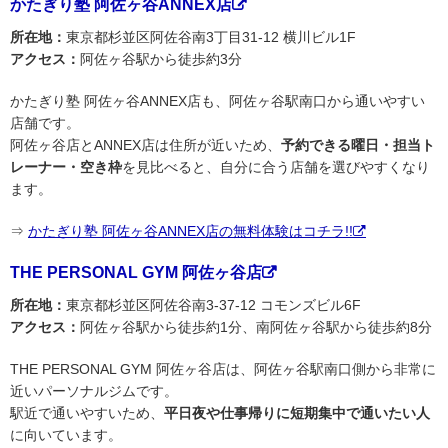
かたぎり塾 阿佐ヶ谷ANNEX店
所在地：
東京都杉並区阿佐谷南3丁目31-12 横川ビル1F
アクセス：
阿佐ヶ谷駅から徒歩約3分
かたぎり塾 阿佐ヶ谷ANNEX店も、阿佐ヶ谷駅南口から通いやすい
店舗です。
阿佐ヶ谷店とANNEX店は住所が近いため、
予約できる曜日・担当ト
レーナー・空き枠
を見比べると、自分に合う店舗を選びやすくなり
ます。
⇒
かたぎり塾 阿佐ヶ谷ANNEX店の無料体験はコチラ!!
THE PERSONAL GYM 阿佐ヶ谷店
所在地：
東京都杉並区阿佐谷南3-37-12 コモンズビル6F
アクセス：
阿佐ヶ谷駅から徒歩約1分、南阿佐ヶ谷駅から徒歩約8分
THE PERSONAL GYM 阿佐ヶ谷店は、阿佐ヶ谷駅南口側から非常に
近いパーソナルジムです。
駅近で通いやすいため、
平日夜や仕事帰りに短期集中で通いたい人
に向いています。