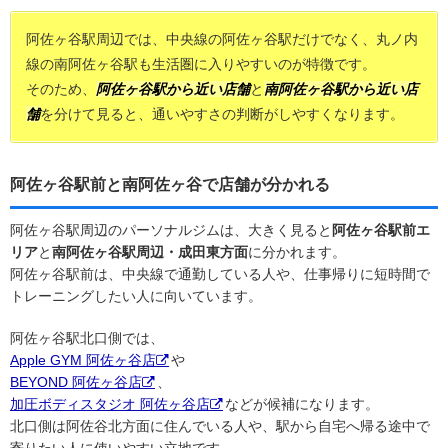
阿佐ヶ谷駅周辺では、中央線の阿佐ヶ谷駅だけでなく、丸ノ内
線の南阿佐ヶ谷駅も生活圏に入りやすいのが特徴です。
そのため、
阿佐ヶ谷駅から近い店舗
と
南阿佐ヶ谷駅から近い店
舗
を分けて見ると、通いやすさの判断がしやすくなります。
阿佐ヶ谷駅前と南阿佐ヶ谷で店舗が分かれる
阿佐ヶ谷駅周辺のパーソナルジムは、大きく見ると
阿佐ヶ谷駅前エ
リア
と
南阿佐ヶ谷駅周辺・成田東方面
に分かれます。
阿佐ヶ谷駅前は、中央線で通勤している人や、仕事帰りに短時間で
トレーニングしたい人に向いています。
阿佐ヶ谷駅北口側では、
Apple GYM 阿佐ヶ谷店
や
BEYOND 阿佐ヶ谷店
、
加圧ボディスタジオ 阿佐ヶ谷店
などが候補になります。
北口側は阿佐谷北方面に住んでいる人や、駅から自宅へ帰る途中で