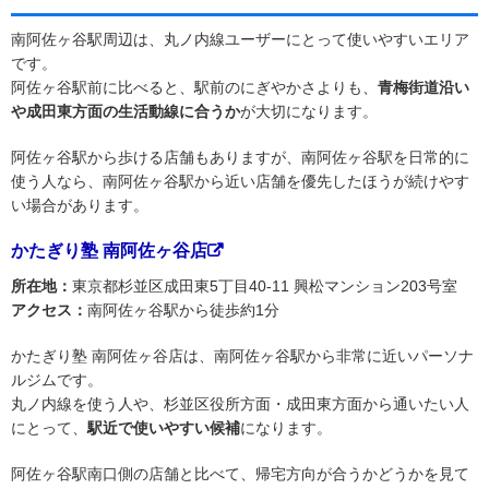
南阿佐ヶ谷駅周辺は、丸ノ内線ユーザーにとって使いやすいエリア
です。
阿佐ヶ谷駅前に比べると、駅前のにぎやかさよりも、
青梅街道沿い
や成田東方面の生活動線に合うか
が大切になります。
阿佐ヶ谷駅から歩ける店舗もありますが、南阿佐ヶ谷駅を日常的に
使う人なら、南阿佐ヶ谷駅から近い店舗を優先したほうが続けやす
い場合があります。
かたぎり塾 南阿佐ヶ谷店
所在地：
東京都杉並区成田東5丁目40-11 興松マンション203号室
アクセス：
南阿佐ヶ谷駅から徒歩約1分
かたぎり塾 南阿佐ヶ谷店は、南阿佐ヶ谷駅から非常に近いパーソナ
ルジムです。
丸ノ内線を使う人や、杉並区役所方面・成田東方面から通いたい人
にとって、
駅近で使いやすい候補
になります。
阿佐ヶ谷駅南口側の店舗と比べて、帰宅方向が合うかどうかを見て