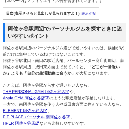
【本ページはアフィリエイト広告が含まれています。】
目次(表示させると見出しが見られますよ！)
[
表示する
]
阿佐ヶ谷駅周辺でパーソナルジムを探すときに迷
いやすいポイント
阿佐ヶ谷駅周辺のパーソナルジム選びで迷いやすいのは、候補が駅
前だけに集中しているわけではないことです。
阿佐ヶ谷駅北口・南口の駅近店舗、パールセンター商店街周辺、南
阿佐ヶ谷駅周辺、成田東方面まで見ていくと、
「どこが一番近い
か」よりも「自分の生活動線に合うか」
が大切になります。
たとえば、阿佐ヶ谷駅からすぐ通いたい人なら、
THE PERSONAL GYM 阿佐ヶ谷店
や、
Apple GYM 阿佐ヶ谷店
のような駅近店舗が候補になります。
一方で、南阿佐ヶ谷駅を使う人や成田東方面に住んでいる人なら、
ELEMENT 阿佐ヶ谷店
、
FIT PLACE パーソナル 南阿佐ヶ谷
、
HPER 阿佐ヶ谷店
なども比較しやすいです。