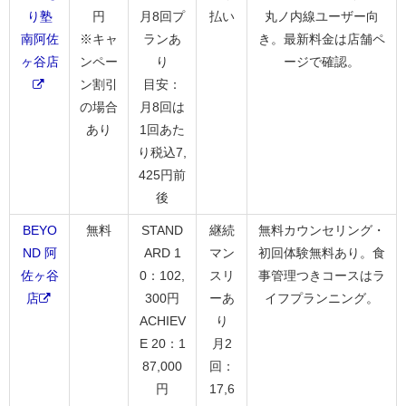
り塾
円
月8回プ
払い
丸ノ内線ユーザー向
南阿佐
※キャ
ランあ
き。最新料金は店舗ペ
ヶ谷店
ンペー
り
ージで確認。
ン割引
目安：
の場合
月8回は
あり
1回あた
り税込7,
425円前
後
BEYO
無料
STAND
継続
無料カウンセリング・
ND 阿
ARD 1
マン
初回体験無料あり。食
佐ヶ谷
0：102,
スリ
事管理つきコースはラ
店
300円
ーあ
イフプランニング。
ACHIEV
り
E 20：1
月2
87,000
回：
円
17,6