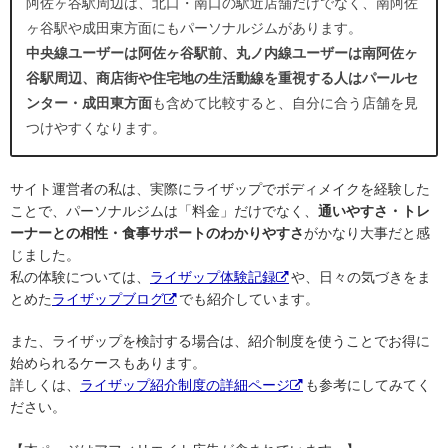
阿佐ヶ谷駅周辺は、北口・南口の駅近店舗だけでなく、南阿佐
ヶ谷駅や成田東方面にもパーソナルジムがあります。
中央線ユーザーは阿佐ヶ谷駅前、丸ノ内線ユーザーは南阿佐ヶ
谷駅周辺、商店街や住宅地の生活動線を重視する人はパールセ
ンター・成田東方面
も含めて比較すると、自分に合う店舗を見
つけやすくなります。
サイト運営者の私は、実際にライザップでボディメイクを経験した
ことで、パーソナルジムは「料金」だけでなく、
通いやすさ・トレ
ーナーとの相性・食事サポートのわかりやすさ
がかなり大事だと感
じました。
私の体験については、
ライザップ体験記録
や、日々の気づきをま
とめた
ライザップブログ
でも紹介しています。
また、ライザップを検討する場合は、紹介制度を使うことでお得に
始められるケースもあります。
詳しくは、
ライザップ紹介制度の詳細ページ
も参考にしてみてく
ださい。