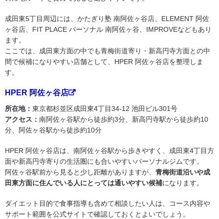
成田東5丁目周辺には、かたぎり塾 南阿佐ヶ谷店、ELEMENT 阿佐
ヶ谷店、FIT PLACE パーソナル 南阿佐ヶ谷、IMPROVEなどもあり
ます。
ここでは、成田東方面の中でも青梅街道寄り・新高円寺方面との中
間で候補になりやすい店舗として、HPER 阿佐ヶ谷店を整理しま
す。
HPER 阿佐ヶ谷店
所在地：
東京都杉並区成田東4丁目34-12 池田ビル301号
アクセス：
南阿佐ヶ谷駅から徒歩約3分、新高円寺駅から徒歩約10
分、阿佐ヶ谷駅から徒歩約10分
HPER 阿佐ヶ谷店は、南阿佐ヶ谷駅から歩きやすく、成田東4丁目方
面や新高円寺寄りの生活圏にも合いやすいパーソナルジムです。
阿佐ヶ谷駅前から見ると少し距離がありますが、
青梅街道沿いや成
田東方面に住んでいる人にとっては通いやすい候補
になります。
ダイエット目的で食事指導も含めて相談したい人は、コース内容や
サポート範囲を公式サイトで確認しておくとよいでしょう。