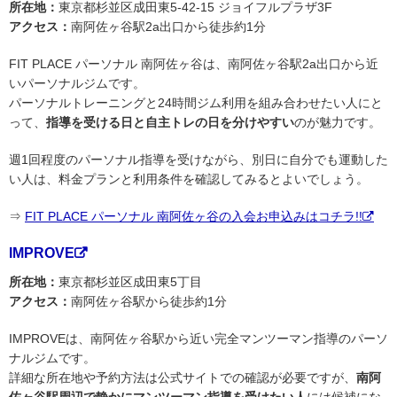
所在地：
東京都杉並区成田東5-42-15 ジョイフルプラザ3F
アクセス：
南阿佐ヶ谷駅2a出口から徒歩約1分
FIT PLACE パーソナル 南阿佐ヶ谷は、南阿佐ヶ谷駅2a出口から近
いパーソナルジムです。
パーソナルトレーニングと24時間ジム利用を組み合わせたい人にと
って、
指導を受ける日と自主トレの日を分けやすい
のが魅力です。
週1回程度のパーソナル指導を受けながら、別日に自分でも運動した
い人は、料金プランと利用条件を確認してみるとよいでしょう。
⇒
FIT PLACE パーソナル 南阿佐ヶ谷の入会お申込みはコチラ!!
IMPROVE
所在地：
東京都杉並区成田東5丁目
アクセス：
南阿佐ヶ谷駅から徒歩約1分
IMPROVEは、南阿佐ヶ谷駅から近い完全マンツーマン指導のパーソ
ナルジムです。
詳細な所在地や予約方法は公式サイトでの確認が必要ですが、
南阿
佐ヶ谷駅周辺で静かにマンツーマン指導を受けたい人
には候補にな