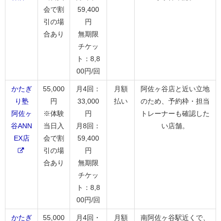
会で割
59,400
引の場
円
合あり
無期限
チケッ
ト：8,8
00円/回
かたぎ
55,000
月4回：
月額
阿佐ヶ谷店と近い立地
り塾
円
33,000
払い
のため、予約枠・担当
阿佐ヶ
※体験
円
トレーナーも確認した
谷ANN
当日入
月8回：
い店舗。
EX店
会で割
59,400
引の場
円
合あり
無期限
チケッ
ト：8,8
00円/回
かたぎ
55,000
月4回・
月額
南阿佐ヶ谷駅近くで、