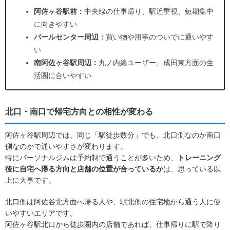
阿佐ヶ谷駅前：
中央線の仕事帰り、駅近重視、短期集中
に向きやすい
パールセンター周辺：
買い物や用事のついでに通いやす
い
南阿佐ヶ谷駅周辺：
丸ノ内線ユーザー、成田東方面の生
活圏に合いやすい
北口・南口で帰宅方向との相性が変わる
阿佐ヶ谷駅周辺では、同じ「駅徒歩数分」でも、北口側なのか南口
側なのかで通いやすさが変わります。
特にパーソナルジムは予約制で通うことが多いため、
トレーニング
後に自宅へ帰る方向と店舗の位置が合っているか
は、思っている以
上に大事です。
北口側は阿佐谷北方面へ帰る人や、駅北側の住宅地から通う人に使
いやすいエリアです。
阿佐ヶ谷駅北口から徒歩圏内の店舗であれば、仕事帰りに駅で降り