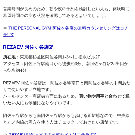
営業時間が長めのため、朝や夜の予約を検討したい人も、体験時に
希望時間帯の空き状況を確認してみるとよいでしょう。
⇒
THE PERSONAL GYM 阿佐ヶ谷店の無料カウンセリングはコチ
ラ!!
REZAEV 阿佐ヶ谷店
所在地：
東京都杉並区阿佐谷南1-34-11 松永ビル2F
アクセス：
阿佐ヶ谷駅南口から徒歩約3分、南阿佐ヶ谷駅2a出口か
ら徒歩約4分
REZAEV 阿佐ヶ谷店は、阿佐ヶ谷駅南口と南阿佐ヶ谷駅の中間あた
りで使いやすい立地です。
パールセンター商店街方面にあるため、
買い物や用事と合わせて通
いたい人
にも候補になりやすいです。
阿佐ヶ谷駅からも南阿佐ヶ谷駅からも歩ける距離感なので、中央線
と丸ノ内線の両方を使う人はチェックしておきたい店舗です。
⇒
REZAEV 阿佐ヶ谷店の公式サイトはコチラ!!