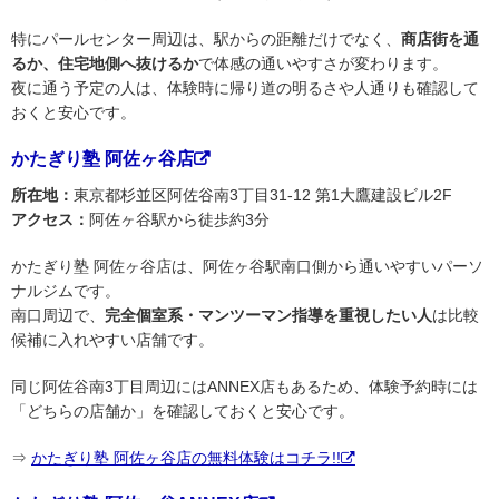
特にパールセンター周辺は、駅からの距離だけでなく、
商店街を通
るか、住宅地側へ抜けるか
で体感の通いやすさが変わります。
夜に通う予定の人は、体験時に帰り道の明るさや人通りも確認して
おくと安心です。
かたぎり塾 阿佐ヶ谷店
所在地：
東京都杉並区阿佐谷南3丁目31-12 第1大鷹建設ビル2F
アクセス：
阿佐ヶ谷駅から徒歩約3分
かたぎり塾 阿佐ヶ谷店は、阿佐ヶ谷駅南口側から通いやすいパーソ
ナルジムです。
南口周辺で、
完全個室系・マンツーマン指導を重視したい人
は比較
候補に入れやすい店舗です。
同じ阿佐谷南3丁目周辺にはANNEX店もあるため、体験予約時には
「どちらの店舗か」を確認しておくと安心です。
⇒
かたぎり塾 阿佐ヶ谷店の無料体験はコチラ!!