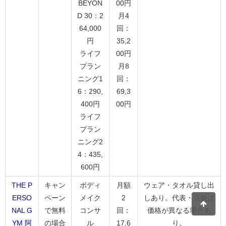
BEYON
00円
D 30：2
月4
64,000
回：
円
35,2
ライフ
00円
プラン
月8
ニング1
回：
6：290,
69,3
400円
00円
ライフ
プラン
ニング2
4：435,
600円
THE P
キャン
ボディ
月額
ウェア・タオル貸し出
ERSO
ペーン
メイク
2
しあり。代表・店長は
NAL G
で無料
コンサ
回：
価格が異なる場合あ
YM 阿
の場合
ル
17,6
り。