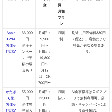
金
費・
月額
プラ
ン
Apple
33,000
月4回：
月額
別途共用設備費330円
GYM
円
9,900
制
（税込）。店舗により
阿佐ヶ
※キャ
円〜
料金が異なる場合あ
谷店
ンペー
月8回：
り。
ンで半
19,800
額の場
円〜
合あり
月12
回：29,
700円〜
かたぎ
55,000
月4回：
月額
AI食事指導は公式アプ
り塾
円
33,000
払い
リで無料利用可。店
阿佐ヶ
※体験
円
舗・キャンペーンによ
谷店
当日入
月8回：
り条件確認。