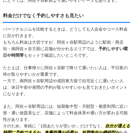
にとっては、阿佐ヶ谷駅前より通いやすいケースもあります。
料金だけでなく予約しやすさも見たい
パーソナルジムを比較するときは、どうしても入会金やコース料金
に目が行きます。
もちろん料金は大切ですが、阿佐ヶ谷駅周辺のように駅前・商店
街・南阿佐ヶ谷方面に店舗が分かれるエリアでは、
予約しやすい曜
日や時間帯
もセットで確認したいところです。
たとえば、仕事帰りに阿佐ヶ谷駅で降りて通いたい人は、平日夜の
枠が取りやすいかが重要です。
一方で、南阿佐ヶ谷駅周辺や成田東方面で自宅近くに通いたい人
は、休日午前や昼間の予約が取りやすいかも見ておきたいポイント
になります。
また、阿佐ヶ谷駅周辺には、短期集中型・月額型・都度利用に近い
形・通い放題系など、店舗によって料金体系や通い方が変わる可能
性があります。
そのため、単純に「1回あたりが安いか」だけでなく、
自分が通える
時間に予約できるか
、
食事指導が必要か
、
短期集中か継続型か
を合