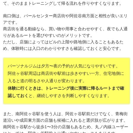
て、そのままトレーニングして帰る流れを作りやすくなります。
南口側は、パールセンター商店街や阿佐谷南方面と相性が良いエリ
アです。
商店街を通る動線なら、買い物や用事と合わせやすく、夜でも人通
りがあるルートを選びやすいのがメリットです。
ただし、店舗によってはビルの上階や路地側に入ることもあるた
め、体験時には入口のわかりやすさも確認しておくと安心です。
パーソナルジムは夕方〜夜の予約が人気になりやすいです。
阿佐ヶ谷駅周辺は商店街や駅前は歩きやすい一方、住宅地側に
入ると道の明るさや人通りが変わります。
体験に行くときは、トレーニング後に実際に帰るルートまで確
認しておく
と、継続しやすさを判断しやすくなります。
また、南阿佐ヶ谷駅を使う人は、阿佐ヶ谷駅前だけでなく、青梅街
道沿いや成田東方面の店舗も候補に入れると選択肢が広がります。
南阿佐ヶ谷駅から徒歩1〜3分の店舗もあるため、丸ノ内線ユーザー