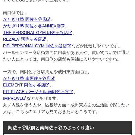
寄りたい人に使いやすい立地です。
南口側では、
かたぎり塾 阿佐ヶ谷店
、
かたぎり塾 阿佐ヶ谷ANNEX店
、
THE PERSONAL GYM 阿佐ヶ谷店
、
REZAEV 阿佐ヶ谷店
、
PiPi PERSONAL GYM 阿佐ヶ谷店
などが比較しやすいです。
パールセンター商店街方面に用事がある人や、買い物ついでに通い
たい人にとっては、南口側の店舗も候補に入りやすいですね。
一方で、南阿佐ヶ谷駅周辺や成田東方面には、
かたぎり塾 南阿佐ヶ谷店
、
ELEMENT 阿佐ヶ谷店
、
FIT PLACE パーソナル 南阿佐ヶ谷
、
IMPROVE
などがあります。
丸ノ内線を使う人や、区役所方面・成田東方面の生活圏で探したい
人は、こちらのエリアも見ておきたいところです。
阿佐ヶ谷駅前と南阿佐ヶ谷のざっくり違い