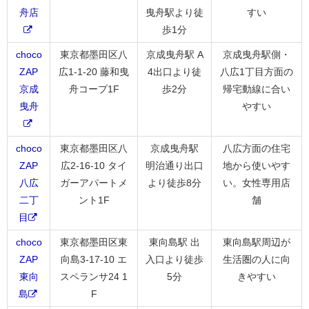
舟店
曳舟駅より徒
すい
歩1分
choco
東京都墨田区八
京成曳舟駅 A
京成曳舟駅側・
ZAP
広1-1-20 藤和曳
4出口より徒
八広1丁目方面の
京成
舟コープ1F
歩2分
帰宅動線に合い
曳舟
やすい
choco
東京都墨田区八
京成曳舟駅
八広方面の住宅
ZAP
広2-16-10 タイ
明治通り出口
地から使いやす
八広
ガーアパートメ
より徒歩8分
い。女性専用店
二丁
ント1F
舗
目
choco
東京都墨田区東
東向島駅 出
東向島駅周辺が
ZAP
向島3-17-10 エ
入口より徒歩
生活圏の人に向
東向
スペランサ24 1
5分
きやすい
島
F