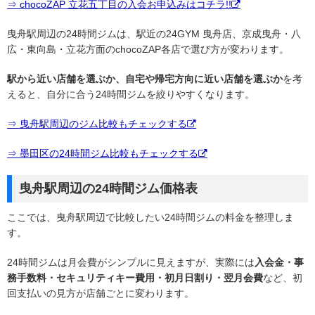
⇒ chocoZAP 立花五丁目の入会お申込みはコチラ!!
曳舟駅周辺の24時間ジムは、駅近の24GYM 曳舟店、京成曳舟・八
広・東向島・立花方面のchocoZAP各店で選び方が変わります。
駅から近い店舗を選ぶか、自宅や帰宅方向に近い店舗を選ぶか
を考
えると、自分に合う24時間ジムを絞りやすくなります。
⇒ 曳舟駅周辺のジム比較もチェックする
⇒ 墨田区の24時間ジム比較もチェックする
曳舟駅周辺の24時間ジム価格表
ここでは、曳舟駅周辺で比較したい24時間ジムの料金を整理しま
す。
24時間ジムは月会費がシンプルに見えますが、実際には
入会金・事
務手数料・セキュリティキー費用・初月日割り・翌月会費
など、初
回支払いの見方が店舗ごとに変わります。