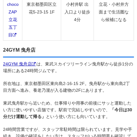
choco
東京都墨田区立
小村井駅 出
立花・小村井方
ZAP
花5-23-15 1F
入口より徒歩
面まで生活圏な
立花
4分
ら候補になる
五丁
目
24GYM 曳舟店
24GYM 曳舟店
は、東武スカイツリーライン曳舟駅から徒歩1分の
場所にある24時間ジムです。
所在地は、東京都墨田区東向島2-16-15 2F。曳舟駅から東向島2丁
目方面へ進み、養老乃瀧が入る建物の2Fにあります。
東武曳舟駅から近いため、仕事帰りや用事の前後にサッと運動した
い方に使いやすい店舗です。駅前で完結しやすいので、
「今日は30
分だけ運動して帰る」
という使い方にも向いています。
24時間営業ですが、スタッフ常駐時間は限られています。見学や手
続き、設備の確認をしたい方は、スタッフがいる時間帯も確認して