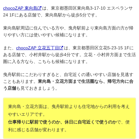
chocoZAP 東向島
は、東京都墨田区東向島3-17-10 エスペランサ
24 1Fにある店舗で、東向島駅から徒歩5分です。
東向島駅周辺に住んでいる方や、曳舟駅前より東向島方面の方が帰
りやすい方には使いやすい候補になります。
また、
chocoZAP 立花五丁目
は、東京都墨田区立花5-23-15 1Fに
ある店舗で、小村井駅から徒歩4分です。立花・小村井方面まで生活
圏に入る方なら、こちらも候補になります。
曳舟駅前にこだわりすぎると、自宅近くの通いやすい店舗を見逃す
こともあります。
東向島・立花方面まで生活圏なら、帰宅方向に合
う店舗
も見ておきましょう。
東向島・立花方面は、曳舟駅前よりも住宅地からの利用を考え
やすいエリアです。
仕事帰りに駅前で使うのか、休日に自宅近くで使うのか
で、便
利に感じる店舗が変わります。