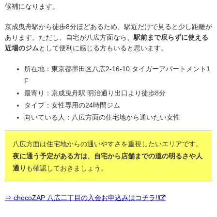
候補になります。
京成曳舟駅から徒歩8分ほどあるため、駅近だけで見ると少し距離が
あります。ただし、自宅が八広方面なら、
駅前まで戻らずに使える
近場のジム
として便利に感じる方もいると思います。
所在地：東京都墨田区八広2-16-10 タイガーアパートメント1
F
最寄り：京成曳舟駅 明治通り出口より徒歩8分
タイプ：女性専用の24時間ジム
向いている人：八広方面の住宅地から通いたい女性
八広方面は住宅地からの通いやすさを重視したいエリアです。
夜に通う予定がある方は、自宅から店舗までの道の明るさや人
通り
も確認しておきましょう。
⇒ chocoZAP 八広二丁目の入会お申込みはコチラ!!