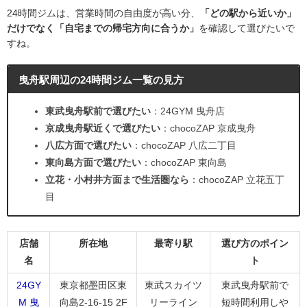
24時間ジムは、営業時間の自由度が高い分、
「どの駅から近いか」
だけでなく「自宅までの帰宅方向に合うか」
を確認して選びたいで
すね。
曳舟駅周辺の24時間ジム一覧の見方
東武曳舟駅前で選びたい
：24GYM 曳舟店
京成曳舟駅近くで選びたい
：chocoZAP 京成曳舟
八広方面で選びたい
：chocoZAP 八広二丁目
東向島方面で選びたい
：chocoZAP 東向島
立花・小村井方面まで生活圏なら
：chocoZAP 立花五丁
目
店舗
所在地
最寄り駅
選び方のポイン
名
ト
24GY
東京都墨田区東
東武スカイツ
東武曳舟駅前で
M 曳
向島2-16-15 2F
リーライン
短時間利用しや