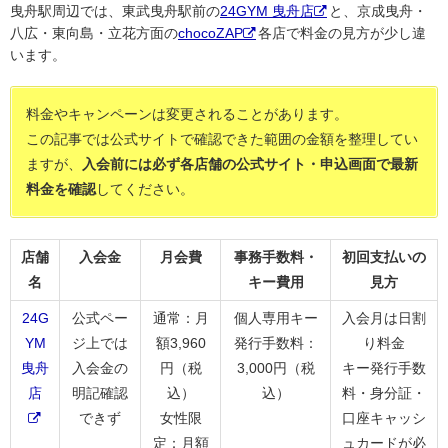
曳舟駅周辺では、東武曳舟駅前の
24GYM 曳舟店
と、京成曳舟・
八広・東向島・立花方面の
chocoZAP
各店で料金の見方が少し違
います。
料金やキャンペーンは変更されることがあります。
この記事では公式サイトで確認できた範囲の金額を整理してい
ますが、
入会前には必ず各店舗の公式サイト・申込画面で最新
料金を確認
してください。
店舗
入会金
月会費
事務手数料・
初回支払いの
名
キー費用
見方
24G
公式ペー
通常：月
個人専用キー
入会月は日割
YM
ジ上では
額3,960
発行手数料：
り料金
曳舟
入会金の
円（税
3,000円（税
キー発行手数
店
明記確認
込）
込）
料・身分証・
できず
女性限
口座キャッシ
定：月額
ュカードが必