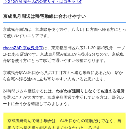
⇒ 24GYM 曳舟店の公式サイトはコチラ!!
京成曳舟周辺は帰宅動線に合わせやすい
京成曳舟周辺は、京成線を使う方や、八広1丁目方面へ帰る方にとっ
て使いやすいエリアです。
chocoZAP 京成曳舟
は、東京都墨田区八広1-1-20 藤和曳舟コープ
1Fにある店舗です。京成曳舟駅A4出口から徒歩2分なので、京成曳
舟駅を使う方にとって駅近で通いやすい候補になります。
京成曳舟駅A4出口から八広1丁目方面へ進む動線にあるため、駅か
ら自宅へ帰る途中に立ち寄りやすい人もいると思います。
24時間ジムを継続するには、
わざわざ遠回りしなくても通える場所
を選ぶことが大切です。京成曳舟周辺で生活している方は、帰宅ル
ートに合うかを確認してみましょう。
京成曳舟周辺で選ぶ場合は、A4出口からの道順だけでなく、自
宅方面へ帰る道の明るさも見ておきたいところです。