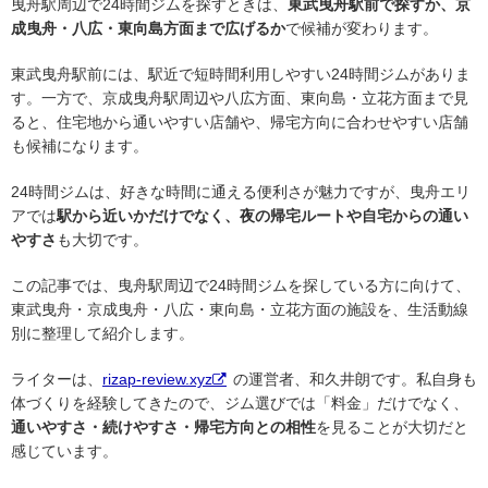
曳舟駅周辺で24時間ジムを探すときは、
東武曳舟駅前で探すか、京
成曳舟・八広・東向島方面まで広げるか
で候補が変わります。
東武曳舟駅前には、駅近で短時間利用しやすい24時間ジムがありま
す。一方で、京成曳舟駅周辺や八広方面、東向島・立花方面まで見
ると、住宅地から通いやすい店舗や、帰宅方向に合わせやすい店舗
も候補になります。
24時間ジムは、好きな時間に通える便利さが魅力ですが、曳舟エリ
アでは
駅から近いかだけでなく、夜の帰宅ルートや自宅からの通い
やすさ
も大切です。
この記事では、曳舟駅周辺で24時間ジムを探している方に向けて、
東武曳舟・京成曳舟・八広・東向島・立花方面の施設を、生活動線
別に整理して紹介します。
ライターは、
rizap-review.xyz
の運営者、和久井朗です。私自身も
体づくりを経験してきたので、ジム選びでは「料金」だけでなく、
通いやすさ・続けやすさ・帰宅方向との相性
を見ることが大切だと
感じています。