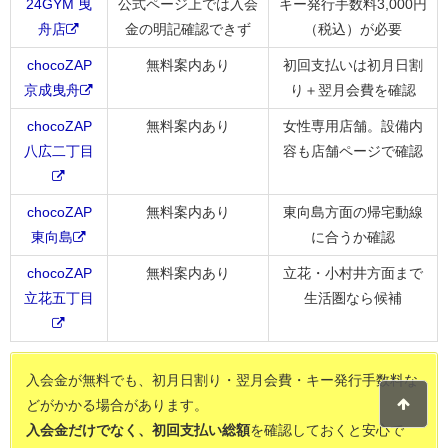
24GYM 曳
公式ページ上では入会
キー発行手数料3,000円
舟店
金の明記確認できず
（税込）が必要
chocoZAP
無料案内あり
初回支払いは初月日割
京成曳舟
り＋翌月会費を確認
chocoZAP
無料案内あり
女性専用店舗。設備内
八広二丁目
容も店舗ページで確認
chocoZAP
無料案内あり
東向島方面の帰宅動線
東向島
に合うか確認
chocoZAP
無料案内あり
立花・小村井方面まで
立花五丁目
生活圏なら候補
入会金が無料でも、初月日割り・翌月会費・キー発行手数料な
どがかかる場合があります。
入会金だけでなく、初回支払い総額
を確認しておくと安心で