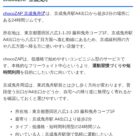
chocoZAP 京成曳舟
は、京成曳舟駅A4出口から徒歩2分の場所に
ある24時間ジムです。
所在地は、東京都墨田区八広1-1-20 藤和曳舟コープ1F。京成曳舟駅
A4出口から八広1丁目方面へ進む動線にあるため、京成線利用の方
や八広方面へ帰る方に使いやすい店舗です。
chocoZAPは、低価格で始めやすいコンビニジム型のサービスで
す。本格的なフリーウェイト中心というより、
運動習慣づくりや短
時間利用
を目的にしたい方に向いています。
京成曳舟周辺は、東武曳舟駅前とは少し歩く方向が変わります。普
段使う出口がA4出口かどうか、自宅への帰り道に無理なく寄れるか
を確認しておくと選びやすいです。
所在地：東京都墨田区八広1-1-20 藤和曳舟コープ1F
最寄り：京成曳舟駅 A4出口より徒歩2分
タイプ：低価格・短時間利用型の24時間ジム
向いている人：京成曳舟駅側で気軽に運動したい人