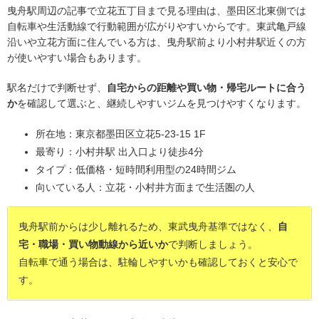
曳舟駅周辺の記事で立花五丁目まで見る理由は、墨田区北東側では
自転車や生活動線で行動範囲が広がりやすいからです。東武亀戸線
沿いや立花方面に住んでいる方は、曳舟駅前より小村井駅近くの方
が使いやすい場合もあります。
駅名だけで判断せず、
自宅からの距離や買い物・帰宅ルートに合う
か
を確認して選ぶと、継続しやすいジムを見つけやすくなります。
所在地：東京都墨田区立花5-23-15 1F
最寄り：小村井駅 出入口より徒歩4分
タイプ：低価格・短時間利用型の24時間ジム
向いている人：立花・小村井方面まで生活圏の人
曳舟駅前からは少し離れるため、東武曳舟基準ではなく、
自
宅・職場・買い物動線から近いか
で判断しましょう。
自転車で通う場合は、駐輪しやすいかも確認しておくと安心で
す。