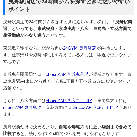
曳舟駅周辺で24時間ジムを探すときに迷いやすい
ポイント
曳舟駅周辺で24時間ジムを探すときに迷いやすいのは、
「曳舟駅周
辺」といっても、東武曳舟・京成曳舟・八広・東向島・立花方面で
生活動線がかなり違う
ことです。
東武曳舟駅前なら、駅から近い
24GYM 曳舟店
が候補になりま
す。仕事帰りや短時間利用を考えている方には、駅近で使いやすい
立地です。
京成曳舟駅周辺では、
chocoZAP 京成曳舟
が候補になります。京
成曳舟駅A4出口から近く、八広1丁目方面へ帰る方にも使いやすい
店舗です。
さらに、八広方面には
chocoZAP 八広二丁目
、東向島方面には
chocoZAP 東向島
、立花方面には
chocoZAP 立花五丁目
もあり
ます。
曳舟駅前だけで決めるより、
自宅や帰宅方向に近い店舗まで含めて
比較する
と、続けやすい24時間ジムを見つけやすくなります。