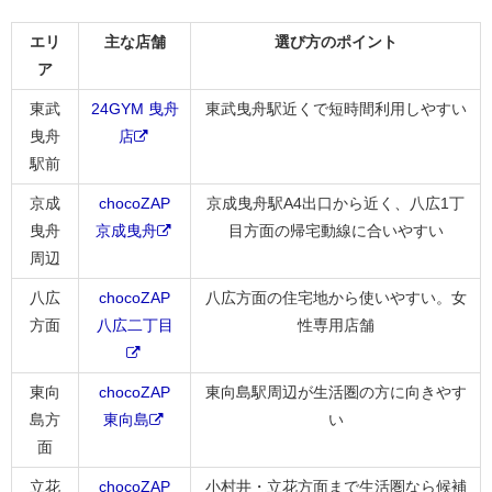
エリ
主な店舗
選び方のポイント
ア
東武
24GYM 曳舟
東武曳舟駅近くで短時間利用しやすい
曳舟
店
駅前
京成
chocoZAP
京成曳舟駅A4出口から近く、八広1丁
曳舟
京成曳舟
目方面の帰宅動線に合いやすい
周辺
八広
chocoZAP
八広方面の住宅地から使いやすい。女
方面
八広二丁目
性専用店舗
東向
chocoZAP
東向島駅周辺が生活圏の方に向きやす
島方
東向島
い
面
立花
chocoZAP
小村井・立花方面まで生活圏なら候補