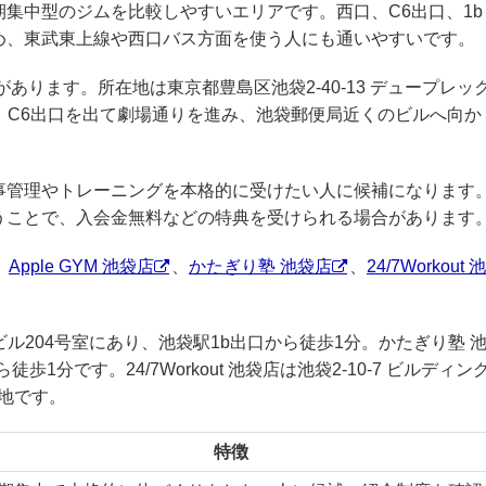
集中型のジムを比較しやすいエリアです。西口、C6出口、1b
め、東武東上線や西口バス方面を使う人にも通いやすいです。
があります。所在地は東京都豊島区池袋2-40-13 デュープレッ
分。C6出口を出て劇場通りを進み、池袋郵便局近くのビルへ向か
食事管理やトレーニングを本格的に受けたい人に候補になります
うことで、入会金無料などの特典を受けられる場合があります
、
Apple GYM 池袋店
、
かたぎり塾 池袋店
、
24/7Workout 池
ライオンビル204号室にあり、池袋駅1b出口から徒歩1分。かたぎり塾 
歩1分です。24/7Workout 池袋店は池袋2-10-7 ビルディン
立地です。
特徴