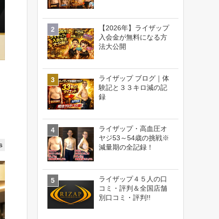
【2026年】ライザップ
入会金が無料になる方
法大公開
ライザップ ブログ｜体
験記と３３キロ減の記
録
ライザップ・高血圧オ
ヤジ53～54歳の挑戦※
s
減量期の全記録！
ライザップ４５人の口
コミ・評判＆全国店舗
別口コミ・評判!!