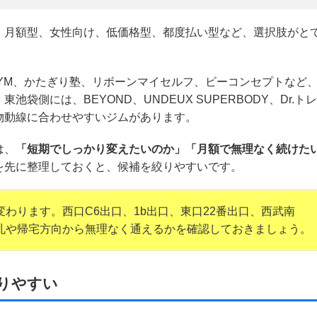
、月額型、女性向け、低価格型、都度払い型など、選択肢がと
pple GYM、かたぎり塾、リボーンマイセルフ、ビーコンセプトなど
側には、BEYOND、UNDEUX SUPERBODY、Dr.トレ
物動線に合わせやすいジムがあります。
は、
「短期でしっかり変えたいのか」「月額で無理なく続けた
を先に整理しておくと、候補を絞りやすいです。
わります。西口C6出口、1b出口、東口22番出口、西武南
札や帰宅方向から無理なく通えるかを確認しておきましょう。
りやすい