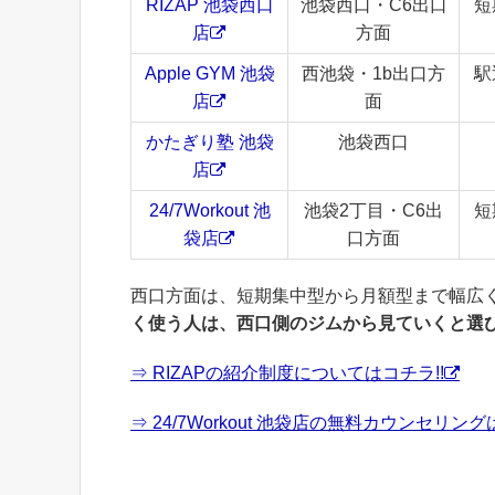
RIZAP 池袋西口
池袋西口・C6出口
短
店
方面
Apple GYM 池袋
西池袋・1b出口方
駅
店
面
かたぎり塾 池袋
池袋西口
店
24/7Workout 池
池袋2丁目・C6出
短
袋店
口方面
西口方面は、短期集中型から月額型まで幅広
く使う人は、西口側のジムから見ていくと選
⇒ RIZAPの紹介制度についてはコチラ!!
⇒ 24/7Workout 池袋店の無料カウンセリング