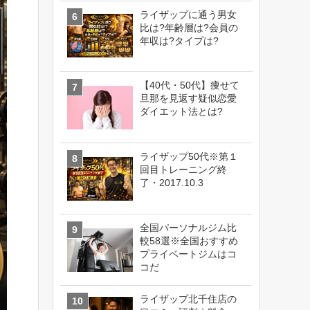
ライザップに通う男女
比は?年齢層は?会員の
年収は?タイプは?
【40代・50代】痩せて
旦那を見返す疑似恋愛
ダイエット法とは?
ライザップ50代※第１
回目トレーニング終
了・2017.10.3
全国パーソナルジム比
較58選※全国おすすめ
プライベートジムはコ
コだ
ライザップ北千住店の