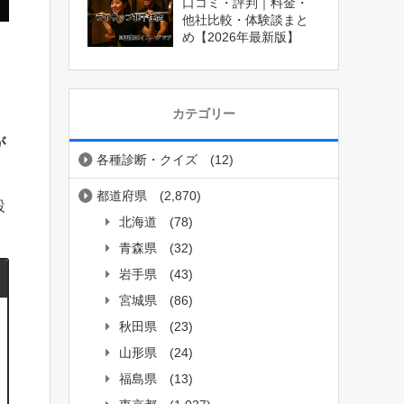
口コミ・評判｜料金・
他社比較・体験談まと
め【2026年最新版】
カテゴリー
が
各種診断・クイズ
(12)
都道府県
(2,870)
設
北海道
(78)
青森県
(32)
岩手県
(43)
宮城県
(86)
秋田県
(23)
山形県
(24)
福島県
(13)