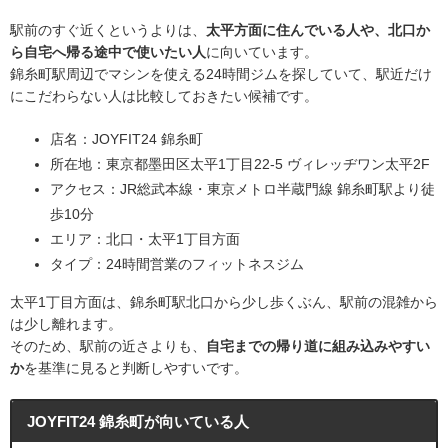
駅前のすぐ近くというよりは、
太平方面に住んでいる人や、北口か
ら自宅へ帰る途中で使いたい人
に向いています。
錦糸町駅周辺でマシンを使える24時間ジムを探していて、駅近だけ
にこだわらない人は比較しておきたい候補です。
店名：JOYFIT24 錦糸町
所在地：東京都墨田区太平1丁目22-5 ヴィレッヂワン太平2F
アクセス：JR総武本線・東京メトロ半蔵門線 錦糸町駅より徒
歩10分
エリア：北口・太平1丁目方面
タイプ：24時間営業のフィットネスジム
太平1丁目方面は、錦糸町駅北口から少し歩くぶん、駅前の混雑から
は少し離れます。
そのため、駅前の近さよりも、
自宅までの帰り道に組み込みやすい
か
を基準に見ると判断しやすいです。
JOYFIT24 錦糸町が向いている人