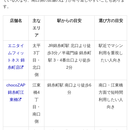
でいる人なら、南口側の店舗のほうが寄り道しやすいこともありま
す。
店舗名
主な
駅からの目安
選び方の目安
エリ
ア
エニタイ
太平
JR錦糸町駅 北口より徒
駅近でマシン
ムフィッ
3丁
歩3分／半蔵門線 錦糸町
利用を重視し
トネス 錦
目・
駅 3・4番出口より徒歩
たい人向き
糸町店
北口
2分
側
chocoZAP
江東
錦糸町駅 南口より徒歩6
南口・江東橋
錦糸町江
橋4
分
方面で短時間
東橋
丁
利用したい人
目・
向き
南口
側