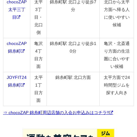
chocoZAP
太平
錦糸町駅 北口より徒歩7
北口から太平
太平三丁
3丁
分
方面へ帰る人
目
目・
に使いやすい
北口
候補
側
chocoZAP
亀沢
錦糸町駅 北口より徒歩1
亀沢・北斎通
錦糸町
4丁
0分
り方面の生活
目方
圏に合いやす
面
い候補
JOYFIT24
太平
錦糸町駅 北口方面
太平方面で24
錦糸町
1丁
時間型ジムを
目方
探す人向き
面
⇒ chocoZAP 錦糸町周辺店舗の入会お申込みはコチラ!!