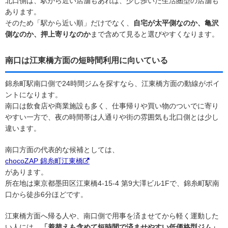
北口側は、駅から近い店舗もあれば、少し歩いた生活圏型の店舗も
あります。
そのため「駅から近い順」だけでなく、
自宅が太平側なのか、亀沢
側なのか、押上寄りなのか
まで含めて見ると選びやすくなります。
南口は江東橋方面の短時間利用に向いている
錦糸町駅南口側で24時間ジムを探すなら、江東橋方面の動線がポイ
ントになります。
南口は飲食店や商業施設も多く、仕事帰りや買い物のついでに寄り
やすい一方で、夜の時間帯は人通りや街の雰囲気も北口側とは少し
違います。
南口方面の代表的な候補としては、
chocoZAP 錦糸町江東橋
があります。
所在地は東京都墨田区江東橋4-15-4 第9大澤ビル1Fで、錦糸町駅南
口から徒歩6分ほどです。
江東橋方面へ帰る人や、南口側で用事を済ませてから軽く運動した
い人には、
「着替えも含めて短時間で済ませやすい低価格型ジム」