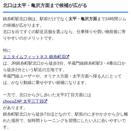
北口は太平・亀沢方面まで候補が広がる
錦糸町駅北口側は、駅前だけでなく
太平・亀沢方面
まで24時間ジム
の候補が広がります。
北口を出てすぐの駅近店舗を選ぶなら、仕事帰りや買い物前後に寄
りやすいのがメリットです。
特に
エニタイムフィットネス 錦糸町店
は、JR錦糸町駅北口から徒歩3分、半蔵門線錦糸町駅3・4番出口か
ら徒歩2分という駅近の立地です。
半蔵門線ユーザーや、オリナス方面・太平方面へ帰る人にとって
は、かなり動線に乗せやすい候補になります。
一方で、北口から少し歩いた太平3丁目方面には
chocoZAP 太平三丁目
があります。
錦糸町駅北口から徒歩7分ほどなので、駅前のにぎやかさから少し離
れた場所で、短時間トレーニングを習慣にしたい人に合いやすいで
す。