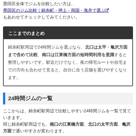
墨田区全体でジムを比較したい方は、
墨田区のジム比較｜錦糸町・押上・両国・曳舟で選ぶ
もあわせてチェックしてみてください。
ここまでのまとめ
錦糸町駅周辺で24時間ジムを選ぶなら、
北口は太平・亀沢方面
まで含めて比較
、
南口は江東橋方面の短時間利用を意識
すると
整理しやすいです。駅近だけでなく、夜の帰宅ルートや自宅ま
での方向も合わせて見ると、自分に合う店舗を選びやすくなり
ます。
24時間ジムの一覧
ここからは、錦糸町駅周辺で比較しやすい24時間ジムを一覧で見て
いきます。
同じ錦糸町駅周辺でも、
南口の江東橋方面
、
北口の太平方面
、
亀沢
方面
で通いやすさが変わります。