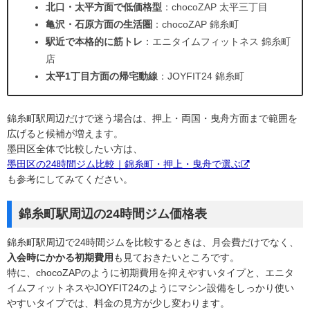
北口・太平方面で低価格型
：chocoZAP 太平三丁目
亀沢・石原方面の生活圏
：chocoZAP 錦糸町
駅近で本格的に筋トレ
：エニタイムフィットネス 錦糸町
店
太平1丁目方面の帰宅動線
：JOYFIT24 錦糸町
錦糸町駅周辺だけで迷う場合は、押上・両国・曳舟方面まで範囲を
広げると候補が増えます。
墨田区全体で比較したい方は、
墨田区の24時間ジム比較｜錦糸町・押上・曳舟で選ぶ
も参考にしてみてください。
錦糸町駅周辺の24時間ジム価格表
錦糸町駅周辺で24時間ジムを比較するときは、月会費だけでなく、
入会時にかかる初期費用
も見ておきたいところです。
特に、chocoZAPのように初期費用を抑えやすいタイプと、エニタ
イムフィットネスやJOYFIT24のようにマシン設備をしっかり使い
やすいタイプでは、料金の見方が少し変わります。