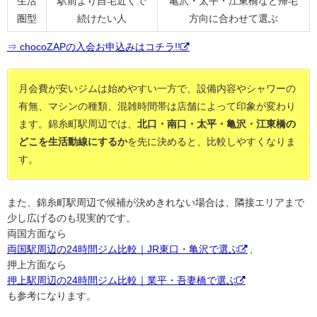
生活
駅前より自宅近くで
亀沢・太平・江東橋など帰宅
圏型
続けたい人
方向に合わせて選ぶ
⇒ chocoZAPの入会お申込みはコチラ!!
月会費が安いジムは始めやすい一方で、設備内容やシャワーの
有無、マシンの種類、混雑時間帯は店舗によって印象が変わり
ます。錦糸町駅周辺では、
北口・南口・太平・亀沢・江東橋の
どこを生活動線にするか
を先に決めると、比較しやすくなりま
す。
また、錦糸町駅周辺で候補が決めきれない場合は、隣接エリアまで
少し広げるのも現実的です。
両国方面なら
両国駅周辺の24時間ジム比較｜JR東口・亀沢で選ぶ
、
押上方面なら
押上駅周辺の24時間ジム比較｜業平・吾妻橋で選ぶ
も参考になります。