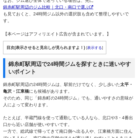
なお、ジム選び全体で迷っている場合は、先に
錦糸町駅周辺のジム比較｜北口・南口で選ぶ
も見ておくと、24時間ジム以外の選択肢も含めて整理しやすいで
す。
【本ページはアフィリエイト広告が含まれています。】
目次(表示させると見出しが見られますよ！)
[
表示する
]
錦糸町駅周辺で24時間ジムを探すときに迷いやす
いポイント
錦糸町駅周辺の24時間ジムは、駅前だけでなく、少し歩いた
太平・
亀沢・江東橋
にも候補があります。
そのため、同じ「錦糸町の24時間ジム」でも、通いやすさの意味が
人によって変わります。
たとえば、半蔵門線を使って通勤している人なら、北口や3・4番出
口から近い店舗が使いやすいです。
一方で、総武線で帰ってきて南口側へ出る人や、江東橋方面に住ん