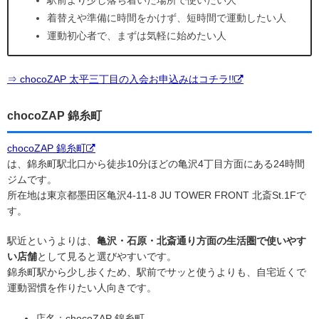
駅前より少し落ち着いた場所で使いたい人
着替えや準備に時間をかけず、短時間で運動したい人
運動初心者で、まずは気軽に始めたい人
⇒ chocoZAP 太平三丁目の入会お申込みはコチラ!!
chocoZAP 錦糸町
chocoZAP 錦糸町
は、錦糸町駅北口から徒歩10分ほどの亀沢4丁目方面にある24時間
ジムです。
所在地は東京都墨田区亀沢4-11-8 JU TOWER FRONT 北斎St.1Fで
す。
駅近というよりは、
亀沢・石原・北斎通り方面の生活圏で使いやす
い店舗
として見ると選びやすいです。
錦糸町駅から少し歩くため、駅前でサッと使うよりも、自宅近くで
運動習慣を作りたい人向きです。
店名：chocoZAP 錦糸町