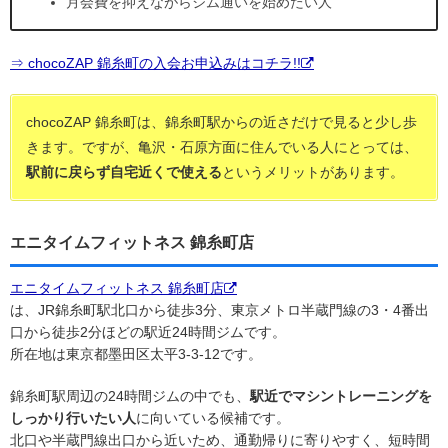
月会費を抑えながらジム通いを始めたい人
⇒ chocoZAP 錦糸町の入会お申込みはコチラ!!
chocoZAP 錦糸町は、錦糸町駅からの近さだけで見ると少し歩
きます。ですが、亀沢・石原方面に住んでいる人にとっては、
駅前に戻らず自宅近くで使える
というメリットがあります。
エニタイムフィットネス 錦糸町店
エニタイムフィットネス 錦糸町店
は、JR錦糸町駅北口から徒歩3分、東京メトロ半蔵門線の3・4番出
口から徒歩2分ほどの駅近24時間ジムです。
所在地は東京都墨田区太平3-3-12です。
錦糸町駅周辺の24時間ジムの中でも、
駅近でマシントレーニングを
しっかり行いたい人
に向いている候補です。
北口や半蔵門線出口から近いため、通勤帰りに寄りやすく、短時間