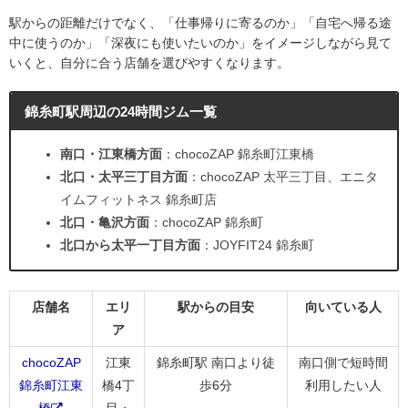
駅からの距離だけでなく、「仕事帰りに寄るのか」「自宅へ帰る途
中に使うのか」「深夜にも使いたいのか」をイメージしながら見て
いくと、自分に合う店舗を選びやすくなります。
錦糸町駅周辺の24時間ジム一覧
南口・江東橋方面
：chocoZAP 錦糸町江東橋
北口・太平三丁目方面
：chocoZAP 太平三丁目、エニタ
イムフィットネス 錦糸町店
北口・亀沢方面
：chocoZAP 錦糸町
北口から太平一丁目方面
：JOYFIT24 錦糸町
店舗名
エリ
駅からの目安
向いている人
ア
chocoZAP
江東
錦糸町駅 南口より徒
南口側で短時間
錦糸町江東
橋4丁
歩6分
利用したい人
橋
目・