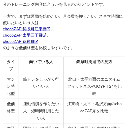
分のトレーニング内容に合うかを見るのがポイントです。
一方で、まずは運動を始めたい、月会費を抑えたい、スキマ時間に
使いたいという人は、
chocoZAP 錦糸町江東橋
、
chocoZAP 太平三丁目
、
chocoZAP 錦糸町
のような低価格型を比較しやすいです。
タイ
向いている人
錦糸町周辺での見方
プ
マシ
筋トレをしっかり行
北口・太平方面のエニタイム
ン特
いたい人
フィットネスやJOYFIT24を比
化型
較
低価
運動習慣を作りたい
江東橋・太平・亀沢方面のcho
格型
人、短時間利用した
coZAP系を比較
い人