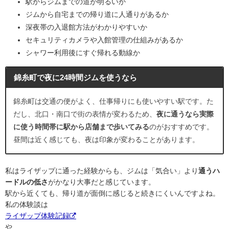
駅からジムまでの道が明るいか
ジムから自宅までの帰り道に人通りがあるか
深夜帯の入退館方法がわかりやすいか
セキュリティカメラや入館管理の仕組みがあるか
シャワー利用後にすぐ帰れる動線か
錦糸町で夜に24時間ジムを使うなら
錦糸町は交通の便がよく、仕事帰りにも使いやすい駅です。た
だし、北口・南口で街の表情が変わるため、
夜に通うなら実際
に使う時間帯に駅から店舗まで歩いてみる
のがおすすめです。
昼間は近く感じても、夜は印象が変わることがあります。
私はライザップに通った経験からも、ジムは「気合い」より
通うハ
ードルの低さ
がかなり大事だと感じています。
駅から近くても、帰り道が面倒に感じると続きにくいんですよね。
私の体験談は
ライザップ体験記録
や