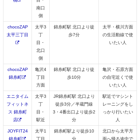
南口
側
chocoZAP
太平3
錦糸町駅 北口より徒
太平・横川方面
太平三丁目
丁
歩7分
の生活動線で使
目・
いたい人
北口
側
chocoZAP
亀沢4
錦糸町駅 北口より徒
亀沢・石原方面
錦糸町
丁目
歩10分
の自宅近くで使
方面
いたい人
エニタイム
太平3
JR錦糸町駅 北口より
駅近でマシント
フィットネ
丁
徒歩3分／半蔵門線
レーニングをし
ス 錦糸町
目・
3・4番出口より徒歩2
っかり行いたい
店
駅近
分
人
JOYFIT24
太平1
錦糸町駅より徒歩10
北口から太平方
錦糸町
丁目
分
面へ帰る途中で