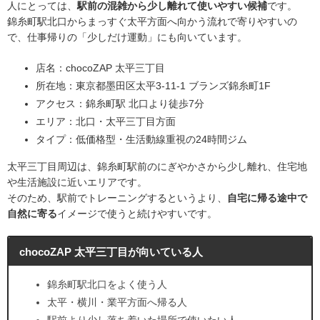
人にとっては、
駅前の混雑から少し離れて使いやすい候補
です。
錦糸町駅北口からまっすぐ太平方面へ向かう流れで寄りやすいの
で、仕事帰りの「少しだけ運動」にも向いています。
店名：chocoZAP 太平三丁目
所在地：東京都墨田区太平3-11-1 ブランズ錦糸町1F
アクセス：錦糸町駅 北口より徒歩7分
エリア：北口・太平三丁目方面
タイプ：低価格型・生活動線重視の24時間ジム
太平三丁目周辺は、錦糸町駅前のにぎやかさから少し離れ、住宅地
や生活施設に近いエリアです。
そのため、駅前でトレーニングするというより、
自宅に帰る途中で
自然に寄る
イメージで使うと続けやすいです。
chocoZAP 太平三丁目が向いている人
錦糸町駅北口をよく使う人
太平・横川・業平方面へ帰る人