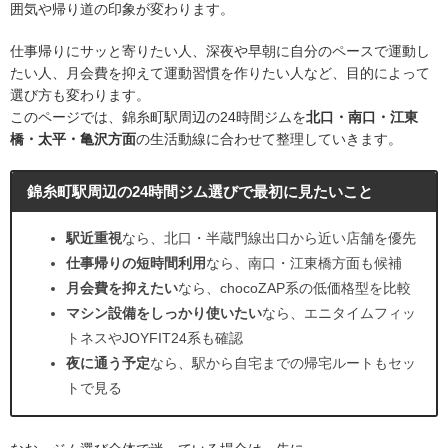
囲気や帰り道の印象が変わります。
仕事帰りにサッと寄りたい人、深夜や早朝に自分のペースで運動し
たい人、月会費を抑えて運動習慣を作りたい人など、目的によって
選び方も変わります。
このページでは、錦糸町駅周辺の24時間ジムを
北口・南口・江東
橋・太平・亀沢方面
の生活動線に合わせて整理していきます。
錦糸町駅周辺の24時間ジム選びで最初に見たいこと
駅近重視
なら、北口・半蔵門線出口から近い店舗を優先
仕事帰りの短時間利用
なら、南口・江東橋方面も候補
月会費を抑えたい
なら、chocoZAP系の低価格型を比較
マシン設備をしっかり使いたい
なら、エニタイムフィッ
トネスやJOYFIT24系も確認
夜に通う予定
なら、駅から自宅までの帰宅ルートもセッ
トで見る