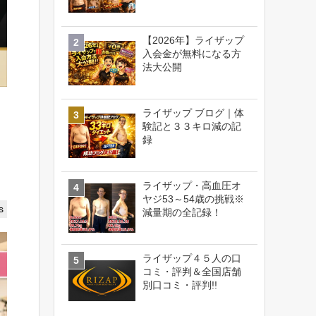
【2026年】ライザップ
入会金が無料になる方
法大公開
ライザップ ブログ｜体
験記と３３キロ減の記
録
ライザップ・高血圧オ
ヤジ53～54歳の挑戦※
s
減量期の全記録！
ライザップ４５人の口
コミ・評判＆全国店舗
別口コミ・評判!!