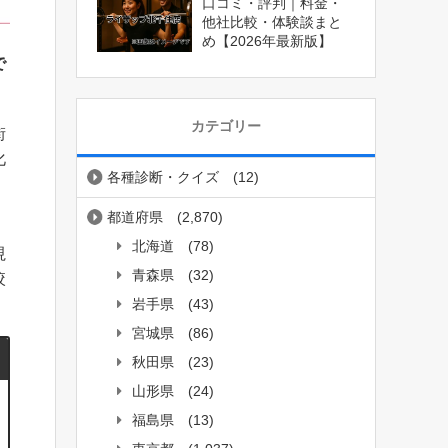
口コミ・評判｜料金・
他社比較・体験談まと
め【2026年最新版】
で
カテゴリー
街
化
各種診断・クイズ
(12)
都道府県
(2,870)
北海道
(78)
視
青森県
(32)
絞
岩手県
(43)
宮城県
(86)
秋田県
(23)
山形県
(24)
福島県
(13)