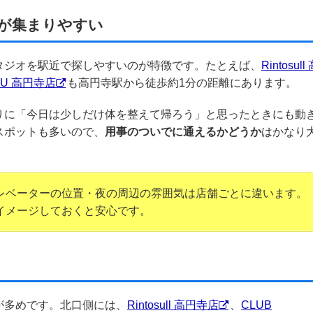
が集まりやすい
タジオを駅近で探しやすいのが特徴です。たとえば、
Rintosull
ZU 高円寺店
も高円寺駅から徒歩約1分の距離にあります。
りに「今日は少しだけ体を整えて帰ろう」と思ったときにも動
スポットも多いので、
用事のついでに通えるかどうか
はかなり
レベーターの位置・夜の周辺の雰囲気は店舗ごとに違います。
イメージしておくと安心です。
が多めです。北口側には、
Rintosull 高円寺店
、
CLUB