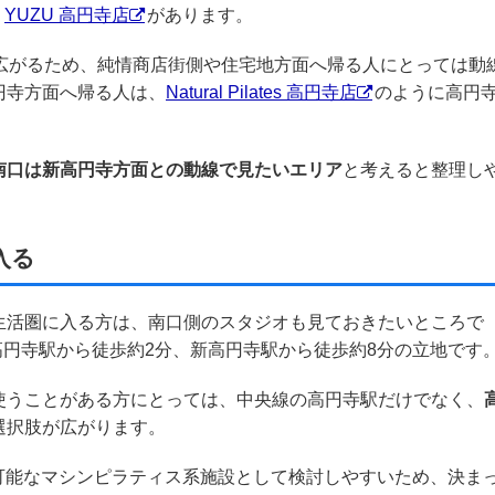
、
YUZU 高円寺店
があります。
へ広がるため、純情商店街側や住宅地方面へ帰る人にとっては動
円寺方面へ帰る人は、
Natural Pilates 高円寺店
のように高円
南口は新高円寺方面との動線で見たいエリア
と考えると整理し
入る
生活圏に入る方は、南口側のスタジオも見ておきたいところで
高円寺駅から徒歩約2分、新高円寺駅から徒歩約8分の立地です
使うことがある方にとっては、中央線の高円寺駅だけでなく、
選択肢が広がります。
24時間利用可能なマシンピラティス系施設として検討しやすいため、決ま