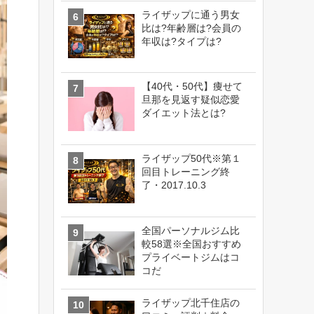
ライザップに通う男女
比は?年齢層は?会員の
年収は?タイプは?
【40代・50代】痩せて
旦那を見返す疑似恋愛
ダイエット法とは?
ライザップ50代※第１
回目トレーニング終
了・2017.10.3
全国パーソナルジム比
較58選※全国おすすめ
プライベートジムはコ
コだ
ライザップ北千住店の