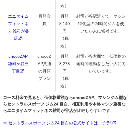
込）
エニタイム
月額会
月額
雑司が谷駅近くで、マシン
フィットネ
員
8,140
特化型の24時間ジムを使
ス 雑司が谷
円
いたい人に候補です。
店
（税
込）
chocoZAP
chocoZ
月額
雑司が谷方面で、低価格の
雑司ヶ谷三
AP共通
3,278
短時間運動をしたい人に向
丁目
の月額
円
いています。
プラン
（税
込）
コース料金で見ると、低価格重視ならchocoZAP、マシンジム型な
らセントラルスポーツ ジム24 目白、相互利用や本格マシン重視な
らエニタイムフィットネス雑司が谷店
が比較しやすいです。
⇒ セントラルスポーツ ジム24 目白の公式サイトはコチラ!!