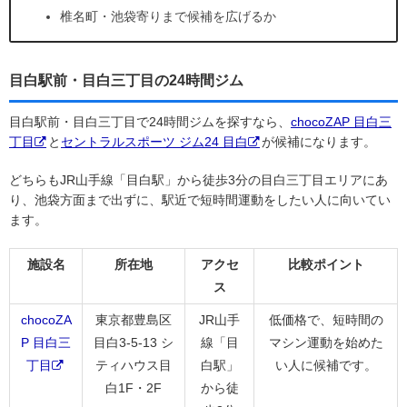
椎名町・池袋寄りまで候補を広げるか
目白駅前・目白三丁目の24時間ジム
目白駅前・目白三丁目で24時間ジムを探すなら、
chocoZAP 目白三
丁目
と
セントラルスポーツ ジム24 目白
が候補になります。
どちらもJR山手線「目白駅」から徒歩3分の目白三丁目エリアにあ
り、池袋方面まで出ずに、駅近で短時間運動をしたい人に向いてい
ます。
施設名
所在地
アクセ
比較ポイント
ス
chocoZA
東京都豊島区
JR山手
低価格で、短時間の
P 目白三
目白3-5-13 シ
線「目
マシン運動を始めた
丁目
ティハウス目
白駅」
い人に候補です。
白1F・2F
から徒