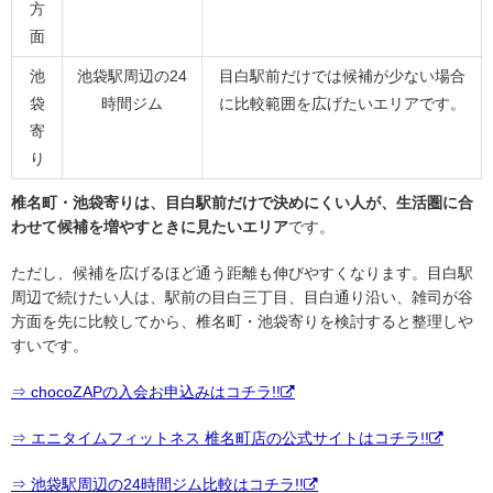
方
面
池
池袋駅周辺の24
目白駅前だけでは候補が少ない場合
袋
時間ジム
に比較範囲を広げたいエリアです。
寄
り
椎名町・池袋寄りは、目白駅前だけで決めにくい人が、生活圏に合
わせて候補を増やすときに見たいエリア
です。
ただし、候補を広げるほど通う距離も伸びやすくなります。目白駅
周辺で続けたい人は、駅前の目白三丁目、目白通り沿い、雑司が谷
方面を先に比較してから、椎名町・池袋寄りを検討すると整理しや
すいです。
⇒ chocoZAPの入会お申込みはコチラ!!
⇒ エニタイムフィットネス 椎名町店の公式サイトはコチラ!!
⇒ 池袋駅周辺の24時間ジム比較はコチラ!!