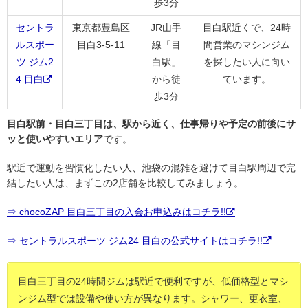
歩3分
セントラ
東京都豊島区
JR山手
目白駅近くで、24時
ルスポー
目白3-5-11
線「目
間営業のマシンジム
ツ ジム2
白駅」
を探したい人に向い
4 目白
から徒
ています。
歩3分
目白駅前・目白三丁目は、駅から近く、仕事帰りや予定の前後にサ
ッと使いやすいエリア
です。
駅近で運動を習慣化したい人、池袋の混雑を避けて目白駅周辺で完
結したい人は、まずこの2店舗を比較してみましょう。
⇒ chocoZAP 目白三丁目の入会お申込みはコチラ!!
⇒ セントラルスポーツ ジム24 目白の公式サイトはコチラ!!
目白三丁目の24時間ジムは駅近で便利ですが、低価格型とマシ
ンジム型では設備や使い方が異なります。シャワー、更衣室、