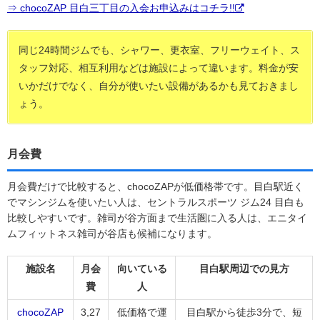
⇒ chocoZAP 目白三丁目の入会お申込みはコチラ!!
同じ24時間ジムでも、シャワー、更衣室、フリーウェイト、ス
タッフ対応、相互利用などは施設によって違います。料金が安
いかだけでなく、自分が使いたい設備があるかも見ておきまし
ょう。
月会費
月会費だけで比較すると、chocoZAPが低価格帯です。目白駅近く
でマシンジムを使いたい人は、セントラルスポーツ ジム24 目白も
比較しやすいです。雑司が谷方面まで生活圏に入る人は、エニタイ
ムフィットネス雑司が谷店も候補になります。
施設名
月会
向いている
目白駅周辺での見方
費
人
chocoZAP
3,27
低価格で運
目白駅から徒歩3分で、短