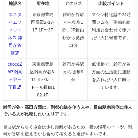
施設名
所在地
アクセス
比較ポイント
エニタ
東京都豊島
雑司が谷駅
マシン特化型の24時
イムフ
区高田2-17-
から徒歩1
間ジムを、副都心線
ィット
17 1F〜3F
分、JR目白
利用と合わせて使い
ネス 雑
駅から徒歩
たい人に候補です。
司が谷
11分
店
chocoZ
東京都豊島
雑司が谷駅
低価格で、雑司が谷
AP 雑司
区雑司が谷3-
から徒歩6
方面の生活圏に運動
ヶ谷三
11-4 パレ・
分
を入れたい人に向い
丁目
ドール目白1
ています。
02 1F
雑司が谷・高田方面は、副都心線を使う人や、目白駅南東側に住ん
でいる人が比較したいエリア
です。
目白駅から歩く場合は少し距離があるため、夜の帰宅ルートや、雑
司が谷駅を使えるかも含めて考えると選びやすいです。