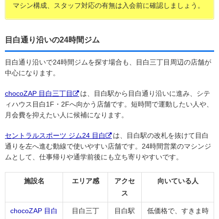
マシン構成、スタッフ対応の有無は入会前に確認しましょう。
目白通り沿いの24時間ジム
目白通り沿いで24時間ジムを探す場合も、目白三丁目周辺の店舗が
中心になります。
chocoZAP 目白三丁目
は、目白駅から目白通り沿いに進み、シテ
ィハウス目白1F・2Fへ向かう店舗です。短時間で運動したい人や、
月会費を抑えたい人に候補になります。
セントラルスポーツ ジム24 目白
は、目白駅の改札を抜けて目白
通りを左へ進む動線で使いやすい店舗です。24時間営業のマシンジ
ムとして、仕事帰りや通学前後にも立ち寄りやすいです。
施設名
エリア感
アクセ
向いている人
ス
chocoZAP 目白
目白三丁
目白駅
低価格で、すきま時