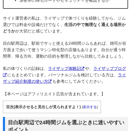
深夜帯の帰宅ルートやセキュリティを確認するか
サイト運営者の私は、ライザップで体づくりを経験してから、ジム
選びでは料金や設備だけでなく、
生活の中で無理なく通える場所か
どうか
が大切だと感じています。
目白駅周辺は、駅前でサッと使える24時間ジムもあれば、雑司が谷
方面まで歩いて使うマシン特化型の店舗もあります。自分が通う時
間帯、帰る方向、運動の目的を整理しながら比較してみましょう。
私の体づくりの記録は、
ライザップ体験記
や、
ライザップブログ
にもまとめています。パーソナルジムを検討している方は、
ライ
ザップ紹介制度の使い方
も参考にしてみてください。
【本ページはアフィリエイト広告が含まれています。】
目次(表示させると見出しが見られますよ！)
[
表示する
]
目白駅周辺で24時間ジムを選ぶときに迷いやすい
ポイント