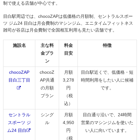
制で使える店舗が中心です。
目白駅周辺では、chocoZAPは低価格の月額制、セントラルスポー
ツ ジム24 目白は月会費制のマシンジム、エニタイムフィットネス
雑司が谷店は月会費制で全国相互利用も見たい店舗です。
施設名
主な料
料金
特徴
金プラ
目安
ン
chocoZAP
chocoZ
月額
目白駅近くで、低価格・短
目白三丁目
AP共通
3,278
時間利用をしたい人に候補
の月額
円
です。
プラン
（税
込）
セントラル
シング
月額
目白通り沿いで、24時間
スポーツ ジ
ル
4,950
営業のマシンジムを使いた
ム24 目白
円
い人に向いています。
（税