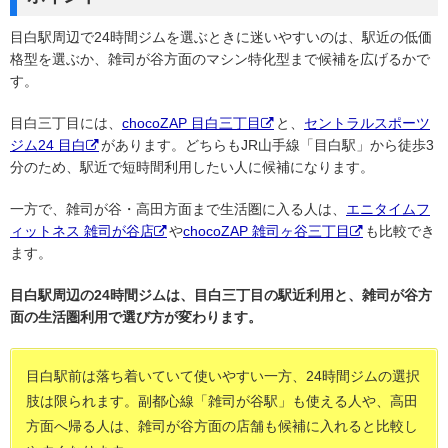
目白駅周辺で24時間ジムを選ぶときに迷いやすいのは、駅近の低価
格型を選ぶか、雑司が谷方面のマシン特化型まで候補を広げるかで
す。
目白三丁目には、
chocoZAP 目白三丁目
と、
セントラルスポーツ
ジム24 目白
があります。どちらもJR山手線「目白駅」から徒歩3
分のため、駅近で短時間利用したい人に候補になります。
一方で、雑司が谷・高田方面まで生活圏に入る人は、
エニタイムフ
ィットネス 雑司が谷店
や
chocoZAP 雑司ヶ谷三丁目
も比較でき
ます。
目白駅周辺の24時間ジムは、目白三丁目の駅近利用と、雑司が谷方
面の生活圏利用で選び方が変わります。
目白駅前は落ち着いていて使いやすい一方、24時間ジムの選択
肢は限られます。副都心線「雑司が谷駅」も使える人や、高田
方面へ帰る人は、雑司が谷方面の店舗も候補に入れると比較し