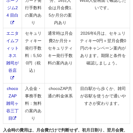
ポーツ
カード発
分、16日入
WEB入会画面で確認した
ジム2
行手数料
会は月会費1.
いです。
4 目白
の案内あ
5か月分の案
り
内あり
エニタ
セキュリ
通常時は月会
2026年6月は、セキュリ
イムフ
ティキー
費2か月分＋
ティキー0円＋翌月会費0
ィット
発行手数
セキュリティ
円のキャンペーン案内が
ネス
料：5,50
キー発行手数
あります。期限と条件を
雑司が
0円（税
料の案内あり
確認しましょう。
谷店
込）
choco
入会金・
chocoZAP共
目白駅から歩くか、雑司
ZAP
事務手数
通の料金体系
が谷駅を使うかで通いや
雑司ヶ
料：無料
すさが変わります。
谷三丁
の案内あ
目
り
入会時の費用は、月会費だけで判断せず、初月日割り、翌月会費、