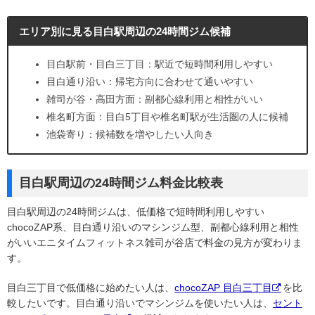
エリア別に見る目白駅周辺の24時間ジム候補
目白駅前・目白三丁目：駅近で短時間利用しやすい
目白通り沿い：帰宅方向に合わせて通いやすい
雑司が谷・高田方面：副都心線利用と相性がいい
椎名町方面：目白5丁目や椎名町駅が生活圏の人に候補
池袋寄り：候補数を増やしたい人向き
目白駅周辺の24時間ジム料金比較表
目白駅周辺の24時間ジムは、低価格で短時間利用しやすい
chocoZAP系、目白通り沿いのマシンジム型、副都心線利用と相性
がいいエニタイムフィットネス雑司が谷店で料金の見方が変わりま
す。
目白三丁目で低価格に始めたい人は、
chocoZAP 目白三丁目
を比
較したいです。目白通り沿いでマシンジムを使いたい人は、
セント