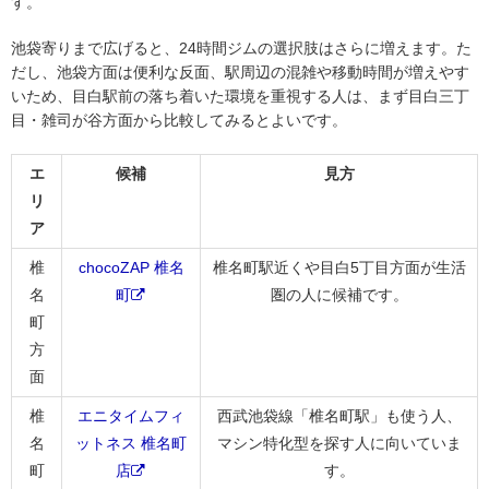
す。
池袋寄りまで広げると、24時間ジムの選択肢はさらに増えます。た
だし、池袋方面は便利な反面、駅周辺の混雑や移動時間が増えやす
いため、目白駅前の落ち着いた環境を重視する人は、まず目白三丁
目・雑司が谷方面から比較してみるとよいです。
エ
候補
見方
リ
ア
椎
chocoZAP 椎名
椎名町駅近くや目白5丁目方面が生活
名
町
圏の人に候補です。
町
方
面
椎
エニタイムフィ
西武池袋線「椎名町駅」も使う人、
名
ットネス 椎名町
マシン特化型を探す人に向いていま
町
店
す。