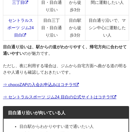
三丁目
目・目白通
から徒
間に運動したい人
り沿い
歩3分
セントラルス
目白三丁
目白駅
目白通り沿いで、マ
ポーツ ジム24
目・目白通
から徒
シン中心に運動した
目白
り沿い
歩3分
い人
目白通り沿いは、駅からの道がわかりやすく、帰宅方向に合わせて
通いやすい
のが魅力です。
ただし、夜に利用する場合は、ジムから自宅方面へ曲がる道の明る
さや人通りも確認しておきたいです。
⇒ chocoZAPの入会お申込みはコチラ!!
⇒ セントラルスポーツ ジム24 目白の公式サイトはコチラ!!
目白通り沿いが向いている人
目白駅からわかりやすい道で通いたい人