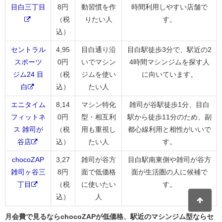
目白三丁目
8円
動習慣を作
時間利用しやすい店舗で
（税
りたい人
す。
込）
セントラル
4,95
目白通り沿
目白駅徒歩3分で、駅近の2
スポーツ
0円
いでマシン
4時間マシンジムを探す人
ジム24 目
（税
ジムを使い
に向いています。
白
込）
たい人
エニタイム
8,14
マシン特化
雑司が谷駅徒歩1分、目白
フィットネ
0円
型・相互利
駅から徒歩11分のため、副
ス 雑司が
（税
用も重視し
都心線利用と相性がいいで
谷店
込）
たい人
す。
chocoZAP
3,27
雑司が谷方
目白駅南東側や雑司が谷方
雑司ヶ谷三
8円
面で低価格
面が生活圏の人に候補で
丁目
（税
に使いたい
す。
込）
人
月会費で見るならchocoZAPが低価格、駅近のマシンジム型ならセ