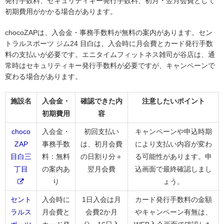
発行手数料、セキュリティキー発行手数料、初月・翌月会費として
初期費用がかかる場合があります。
chocoZAPは、入会金・事務手数料が無料の案内があります。セン
トラルスポーツ ジム24 目白は、入会時に月会費とカード発行手数
料の支払いが必要です。エニタイムフィットネス雑司が谷店は、通
常時はセキュリティキー発行手数料が必要ですが、キャンペーンで
変わる場合があります。
施設名
入会金・
確認できた内
注意したいポイント
初期費用
容
choco
入会金・
初回支払い
キャンペーンや申込時期
ZAP
事務手数
は、初月会費
により支払い内容が変わ
目白三
料：無料
の日割り分＋
る可能性があります。申
丁目
の案内あ
翌月会費
込画面で最終確認しまし
り
ょう。
セント
入会時に
1日入会は月
カード発行手数料の金額
ラルス
月会費と
会費2か月
やキャンペーン有無は、