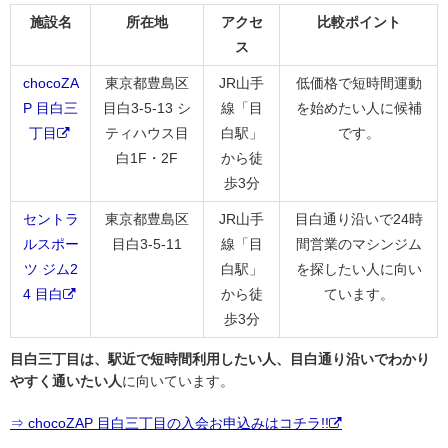
施設名
所在地
アクセ
比較ポイント
ス
chocoZA
東京都豊島区
JR山手
低価格で短時間運動
P 目白三
目白3-5-13 シ
線「目
を始めたい人に候補
丁目
ティハウス目
白駅」
です。
白1F・2F
から徒
歩3分
セントラ
東京都豊島区
JR山手
目白通り沿いで24時
ルスポー
目白3-5-11
線「目
間営業のマシンジム
ツ ジム2
白駅」
を探したい人に向い
4 目白
から徒
ています。
歩3分
目白三丁目は、駅近で短時間利用したい人、目白通り沿いでわかり
やすく通いたい人
に向いています。
⇒ chocoZAP 目白三丁目の入会お申込みはコチラ!!