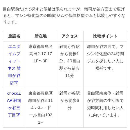
目白駅前だけで探すと候補は限られますが、雑司が谷方面まで広げ
ると、マシン特化型の24時間ジムや低価格型ジムも比較しやすくな
ります。
施設名
所在地
アクセス
比較ポイント
エニタ
東京都豊島区
雑司が谷駅
雑司が谷方面で、マ
イムフ
高田2-17-17
から徒歩1
シン特化型の24時間
ィット
1F〜3F
分、JR目白
ジムを探したい人に
ネス 雑
駅から徒歩
候補です。
司が谷
11分
店
chocoZ
東京都豊島区
雑司が谷駅
目白駅南東側・雑司
AP 雑司
雑司が谷3-11
から徒歩6
が谷方面の生活圏で
ヶ谷三
-4 パレ・ド
分
短時間利用したい人
丁目
ール目白102
に向いています。
1F