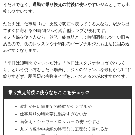
うだけでなく、
通勤や乗り換えの前後に使いやすいジム
としても比
較しやすいです。
たとえば、仕事帰りに中央線で荻窪へ戻ってくる人なら、駅から出
てすぐに寄れる24時間ジムや総合型クラブが便利です。
丸ノ内線を使う人なら、始発・終点駅として時間調整しやすい面も
あるので、夜のレッスンや予約制のパーソナルジムも生活に組み込
みやすくなります。
「平日は短時間でマシンだけ」「休日はスタジオやヨガでゆっく
り」という使い方をしたい場合は、ジムのジャンルを最初から1つに
絞りすぎず、駅周辺の複数タイプを比べてみるのがおすすめです。
乗り換え前後に使うならここをチェック
改札から店舗までの移動がシンプルか
仕事帰りの時間帯に混みすぎないか
着替え・シャワー・ロッカーの使いやすさ
丸ノ内線や中央線の終電前に無理なく帰れるか