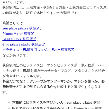
向いています。
荻窪駅周辺は、天沼方面・荻窪5丁目方面・上荻方面にピラティス系
の施設があり、駅近で比較しやすいのが特徴です。
候補としては、
zen place pilates 荻窪
、
Pilates Mirror 荻窪
、
STUDIO IVY 荻窪店
、
ému pilates studio 荻窪店
、
ピラティス・EMS専門スタジオ Evolv 荻窪店
などがあります。
荻窪駅周辺のピラティスは、マシンピラティス系、少人数系、パー
ソナル寄り、EMSを組み合わせたタイプなど、スタジオごとの特色
が出やすいジャンルです。
料金だけでなく、グループかマンツーマンか、マシンを使うか、姿
勢改善をどこまで見てもらえるか
を比較すると選びやすくなりま
す。
本格的にピラティスを学びたい人：
zen place pilates 荻窪
駅近でマシンピラティスを始めたい人：
Pilates Mirror 荻窪、