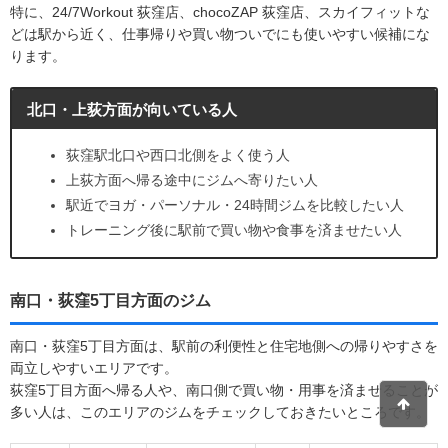
特に、24/7Workout 荻窪店、chocoZAP 荻窪店、スカイフィットな
どは駅から近く、仕事帰りや買い物ついでにも使いやすい候補にな
ります。
北口・上荻方面が向いている人
荻窪駅北口や西口北側をよく使う人
上荻方面へ帰る途中にジムへ寄りたい人
駅近でヨガ・パーソナル・24時間ジムを比較したい人
トレーニング後に駅前で買い物や食事を済ませたい人
南口・荻窪5丁目方面のジム
南口・荻窪5丁目方面は、駅前の利便性と住宅地側への帰りやすさを
両立しやすいエリアです。
荻窪5丁目方面へ帰る人や、南口側で買い物・用事を済ませることが
多い人は、このエリアのジムをチェックしておきたいところです。