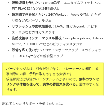
運動習慣を作りたい：
chocoZAP、エニタイムフィットネス、
FIT PLACE24などの24時間ジム
短期間で体を変えたい：
24/7Workout、Apple GYM、かたぎ
り塾などのパーソナルジム
リフレッシュや柔軟性重視：
LAVA、ヨガBeyond、ハピネ
ス・ヨガなどのヨガスタジオ
姿勢改善やインナーマッスル重視：
zen place pilates、Pilates
Mirror、STUDIO IVYなどのピラティススタジオ
設備を広く使いたい：
コナミスポーツクラブ、スカイフィッ
ト、UFC Gymなどの総合型クラブ
パーソナルジムは、料金だけでなく、トレーナーとの相性、食
事指導の内容、予約の取りやすさも大切です。
荻窪駅周辺は駅近のパーソナルジムが多いので、
無料カウンセ
リングや体験を使って、実際の雰囲気を比べる
と選びやすくな
ります。
駅近でしっかりサポートを受けたい人は、