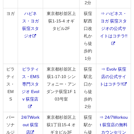
2分
ヨガ
ハピネ
東京都杉並区上
荻窪
⇒ ハピネス・
ス・ヨガ
荻1-15-4 オギ
駅西
ヨガ 荻窪スタ
荻窪スタ
タビル2F
口改
ジオの公式サ
ジオ
札か
イトはコチラ!!
ら徒
歩約
1分
ピラ
ピラティ
東京都杉並区上
荻窪
⇒ Evolv 荻窪
ティ
ス・EMS
荻1-17-10 シン
駅北
店の公式サイ
ス・
専門スタ
フォニー・アン
口か
トはコチラ!!
EM
ジオ Evol
ダンテ荻窪1F 1
ら徒
S
v 荻窪店
03号室
歩約
2分
パー
24/7Work
東京都杉並区上
荻窪
⇒ 24/7Workou
ソナ
out 荻窪
荻1丁目15-4 オ
駅か
t 荻窪店の無料
ルジ
店
ギタビル3F
ら徒
カウンセリン