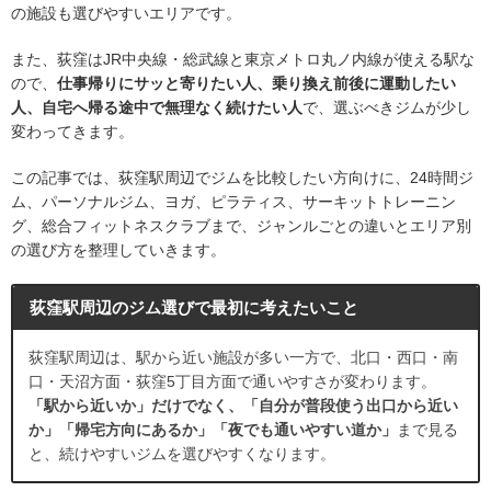
の施設も選びやすいエリアです。
また、荻窪はJR中央線・総武線と東京メトロ丸ノ内線が使える駅な
ので、
仕事帰りにサッと寄りたい人、乗り換え前後に運動したい
人、自宅へ帰る途中で無理なく続けたい人
で、選ぶべきジムが少し
変わってきます。
この記事では、荻窪駅周辺でジムを比較したい方向けに、24時間ジ
ム、パーソナルジム、ヨガ、ピラティス、サーキットトレーニン
グ、総合フィットネスクラブまで、ジャンルごとの違いとエリア別
の選び方を整理していきます。
荻窪駅周辺のジム選びで最初に考えたいこと
荻窪駅周辺は、駅から近い施設が多い一方で、北口・西口・南
口・天沼方面・荻窪5丁目方面で通いやすさが変わります。
「駅から近いか」だけでなく、「自分が普段使う出口から近い
か」「帰宅方向にあるか」「夜でも通いやすい道か」
まで見る
と、続けやすいジムを選びやすくなります。