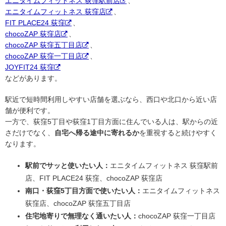
エニタイムフィットネス 荻窪駅前店
、
エニタイムフィットネス 荻窪店
、
FIT PLACE24 荻窪
、
chocoZAP 荻窪店
、
chocoZAP 荻窪五丁目店
、
chocoZAP 荻窪一丁目店
、
JOYFIT24 荻窪
などがあります。
駅近で短時間利用しやすい店舗を選ぶなら、西口や北口から近い店
舗が便利です。
一方で、荻窪5丁目や荻窪1丁目方面に住んでいる人は、駅からの近
さだけでなく、
自宅へ帰る途中に寄れるか
を重視すると続けやすく
なります。
駅前でサッと使いたい人：
エニタイムフィットネス 荻窪駅前
店、FIT PLACE24 荻窪、chocoZAP 荻窪店
南口・荻窪5丁目方面で使いたい人：
エニタイムフィットネス
荻窪店、chocoZAP 荻窪五丁目店
住宅地寄りで無理なく通いたい人：
chocoZAP 荻窪一丁目店