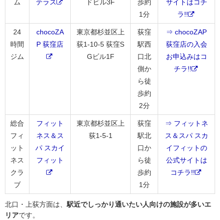
ム
テラス
ドビル3F
歩約
サイトはコチ
1分
ラ!!
24
chocoZA
東京都杉並区上
荻窪
⇒ chocoZAP
時間
P 荻窪店
荻1-10-5 荻窪S
駅西
荻窪店の入会
ジム
Gビル1F
口北
お申込みはコ
側か
チラ!!
ら徒
歩約
2分
総合
フィット
東京都杉並区上
荻窪
⇒ フィットネ
フィ
ネス＆ス
荻1-5-1
駅北
ス＆スパ スカ
ット
パ スカイ
口か
イフィットの
ネス
フィット
ら徒
公式サイトは
クラ
歩約
コチラ!!
ブ
1分
北口・上荻方面は、
駅近でしっかり通いたい人向けの施設が多いエ
リア
です。