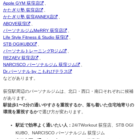
Apple GYM 荻窪店
、
かたぎり塾 荻窪店
、
かたぎり塾 荻窪ANNEX店
、
ABOVE荻窪
、
パーソナルジムMeRRY 荻窪店
、
Life Style Fitness & Studio 荻窪
、
STB OGIKUBO
、
パーソナルトレーニングRジム
、
REZAEV 荻窪店
、
NARCISCO パーソナルジム 荻窪ジム
、
Dr.パーソナル by こもれびテラス
などがあります。
荻窪駅周辺のパーソナルジムは、北口・西口・南口それぞれに候補
があります。
駅徒歩1〜2分の通いやすさを重視するか、落ち着いた住宅地寄りの
環境を重視するか
で選び方が変わります。
駅近で効率よく通いたい人：
24/7Workout 荻窪店、STB OGI
KUBO、NARCISCO パーソナルジム 荻窪ジム