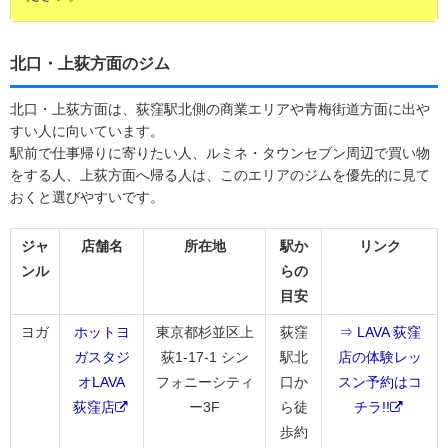
北口・上荻方面のジム
北口・上荻方面は、荻窪駅北側の商業エリアや青梅街道方面に出や
すい人に向いています。
駅前で仕事帰りに寄りたい人、ルミネ・タウンセブン周辺で買い物
をする人、上荻方面へ帰る人は、このエリアのジムを優先的に見て
おくと選びやすいです。
ジャ
店舗名
所在地
駅か
リンク
ンル
らの
目安
ヨガ
ホットヨ
東京都杉並区上
荻窪
⇒ LAVA 荻窪
ガスタジ
荻1-17-1 シン
駅北
店の体験レッ
オLAVA
フォニーシティ
口か
スン予約はコ
荻窪店
ー3F
ら徒
チラ!!
歩約