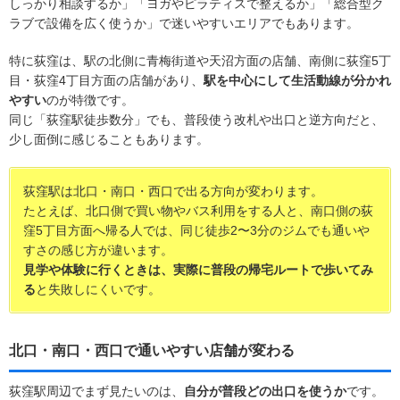
しっかり相談するか」「ヨガやピラティスで整えるか」「総合型ク
ラブで設備を広く使うか」で迷いやすいエリアでもあります。
特に荻窪は、駅の北側に青梅街道や天沼方面の店舗、南側に荻窪5丁
目・荻窪4丁目方面の店舗があり、
駅を中心にして生活動線が分かれ
やすい
のが特徴です。
同じ「荻窪駅徒歩数分」でも、普段使う改札や出口と逆方向だと、
少し面倒に感じることもあります。
荻窪駅は北口・南口・西口で出る方向が変わります。
たとえば、北口側で買い物やバス利用をする人と、南口側の荻
窪5丁目方面へ帰る人では、同じ徒歩2〜3分のジムでも通いや
すさの感じ方が違います。
見学や体験に行くときは、実際に普段の帰宅ルートで歩いてみ
る
と失敗しにくいです。
北口・南口・西口で通いやすい店舗が変わる
荻窪駅周辺でまず見たいのは、
自分が普段どの出口を使うか
です。