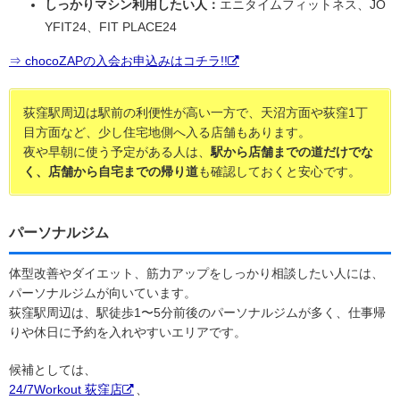
しっかりマシン利用したい人：
エニタイムフィットネス、JO
YFIT24、FIT PLACE24
⇒ chocoZAPの入会お申込みはコチラ!!
荻窪駅周辺は駅前の利便性が高い一方で、天沼方面や荻窪1丁
目方面など、少し住宅地側へ入る店舗もあります。
夜や早朝に使う予定がある人は、
駅から店舗までの道だけでな
く、店舗から自宅までの帰り道
も確認しておくと安心です。
パーソナルジム
体型改善やダイエット、筋力アップをしっかり相談したい人には、
パーソナルジムが向いています。
荻窪駅周辺は、駅徒歩1〜5分前後のパーソナルジムが多く、仕事帰
りや休日に予約を入れやすいエリアです。
候補としては、
24/7Workout 荻窪店
、