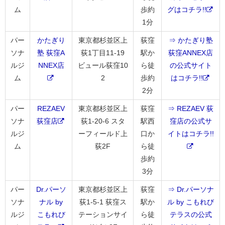
ム
歩約
グはコチラ!!
1分
パー
かたぎり
東京都杉並区上
荻窪
⇒ かたぎり塾
ソナ
塾 荻窪A
荻1丁目11-19
駅か
荻窪ANNEX店
ルジ
NNEX店
ビュール荻窪10
ら徒
の公式サイト
ム
2
歩約
はコチラ!!
2分
パー
REZAEV
東京都杉並区上
荻窪
⇒ REZAEV 荻
ソナ
荻窪店
荻1-20-6 スタ
駅西
窪店の公式サ
ルジ
ーフィールド上
口か
イトはコチラ!!
ム
荻2F
ら徒
歩約
3分
パー
Dr.パーソ
東京都杉並区上
荻窪
⇒ Dr.パーソナ
ソナ
ナル by
荻1-5-1 荻窪ス
駅か
ル by こもれび
ルジ
こもれび
テーションサイ
ら徒
テラスの公式