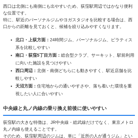
西口は北側にも南側にも出やすいため、荻窪駅周辺ではかなり便利
な位置です。
特に、駅近のパーソナルジムやヨガスタジオを比較する場合は、西
口からの距離を見ておくと、候補を絞り込みやすくなります。
北口・上荻方面：
24時間ジム、パーソナルジム、ピラティス
系を比較しやすい
南口・荻窪5丁目方面：
総合型クラブ、サーキット、駅前利用
に向いた施設を見つけやすい
西口周辺：
北側・南側どちらにも動きやすく、駅近店舗を比
較しやすい
天沼方面：
住宅地からの通いやすさや、落ち着いた環境を重
視したい人に合いやすい
中央線と丸ノ内線の乗り換え前後に使いやすい
荻窪駅の大きな特徴は、JR中央線・総武線だけでなく、東京メトロ
丸ノ内線も使えることです。
そのため、荻窪駅周辺のジムは、単に「近所の人が通うジム」とい