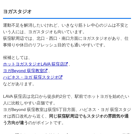
ヨガスタジオ
運動不足を解消したいけれど、いきなり筋トレ中心のジムは不安と
いう人には、ヨガスタジオも向いています。
荻窪駅周辺では、北口・西口・南口方面にヨガスタジオがあり、仕
事帰りや休日のリフレッシュ目的でも通いやすいです。
候補としては、
ホットヨガスタジオLAVA 荻窪店
、
ヨガBeyond 荻窪教室
、
ハピネス・ヨガ 荻窪スタジオ
などがあります。
LAVA 荻窪店は北口から徒歩約2分で、駅前でホットヨガを始めたい
人に比較しやすい店舗です。
ヨガBeyond 荻窪教室は荻窪5丁目方面、ハピネス・ヨガ 荻窪スタジ
オは西口改札から近く、
同じ荻窪駅周辺でもスタジオの雰囲気や通
う方向が違う
のがポイントです。