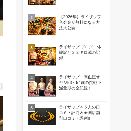
【2026年】ライザップ
入会金が無料になる方
法大公開
ライザップ ブログ｜体
験記と３３キロ減の記
録
ライザップ・高血圧オ
ヤジ53～54歳の挑戦※
s
減量期の全記録！
ライザップ４５人の口
コミ・評判＆全国店舗
別口コミ・評判!!