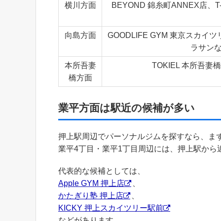
横川方面
BEYOND 錦糸町ANNEX店、T
向島方面
GOODLIFE GYM 東京スカイ
ラサン
本所吾妻
TOKIEL 本所吾
橋方面
業平方面は駅近の候補が多い
押上駅周辺でパーソナルジムを探すなら、ま
業平4丁目・業平1丁目周辺には、押上駅か
代表的な候補としては、
Apple GYM 押上店
、
かたぎり塾 押上店
、
KICKY 押上スカイツリー駅前
などがあります。