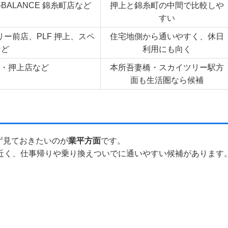
-BALANCE 錦糸町店など
押上と錦糸町の中間で比較しや
すい
ツリー前店、PLF 押上、スペ
住宅地側から通いやすく、休日
など
利用にも向く
妻橋・押上店など
本所吾妻橋・スカイツリー駅方
面も生活圏なら候補
ず見ておきたいのが
業平方面
です。
ら近く、仕事帰りや乗り換えついでに通いやすい候補があります