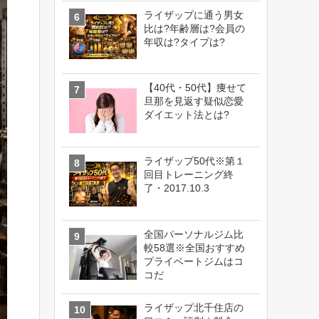
ライザップに通う男女
比は?年齢層は?会員の
年収は?タイプは?
【40代・50代】痩せて
旦那を見返す疑似恋愛
ダイエット法とは?
ライザップ50代※第１
回目トレーニング終
了・2017.10.3
全国パーソナルジム比
較58選※全国おすすめ
プライベートジムはコ
コだ
ライザップ北千住店の