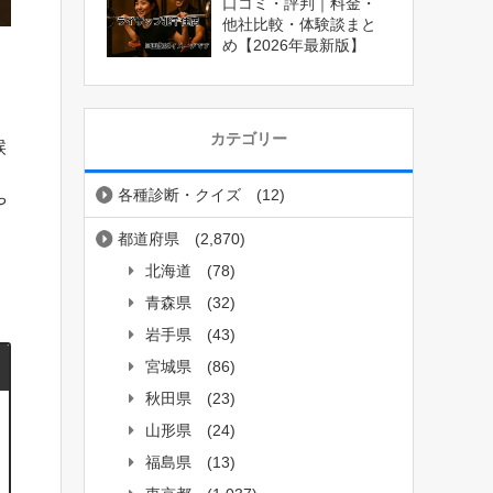
口コミ・評判｜料金・
他社比較・体験談まと
め【2026年最新版】
カテゴリー
候
各種診断・クイズ
(12)
や
都道府県
(2,870)
北海道
(78)
青森県
(32)
岩手県
(43)
宮城県
(86)
秋田県
(23)
山形県
(24)
福島県
(13)