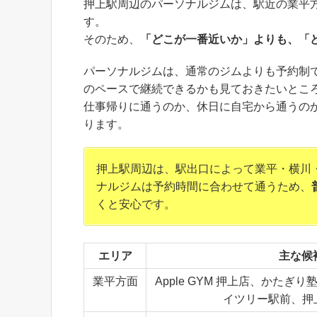
押上駅周辺のパーソナルジムは、駅近の業平
す。
そのため、
「どこが一番近いか」よりも、「
パーソナルジムは、通常のジムよりも予約制で
のペースで継続できるかも見ておきたいとこ
仕事帰りに通うのか、休日に自宅から通うの
ります。
押上駅周辺は、駅出口によって業平・横川
ナルジムは予約時間に合わせて通うため、
くと安心です。
エリア
主な候
業平方面
Apple GYM 押上店、かたぎり
イツリー駅前、押上S