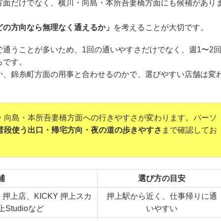
方面だけでなく、横川・向島・本所吾妻橋方面にも候補があり
どの方向なら無理なく通えるか」
を考えることが大切です。
通うことが多いため、1回の通いやすさだけでなく、週1〜2
ろです。
か、錦糸町方面の用事と合わせるのかで、選びやすい店舗は変
・向島・本所吾妻橋方面への行きやすさが変わります。パーソ
普段使う出口・帰宅方向・夜の道の歩きやすさ
まで確認してお
補
選び方の目安
塾 押上店、KICKY 押上スカ
押上駅から近く、仕事帰りに通
tudioなど
いやすい