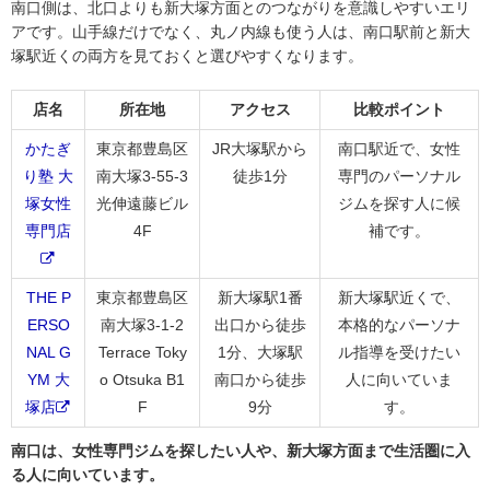
南口側は、北口よりも新大塚方面とのつながりを意識しやすいエリ
アです。山手線だけでなく、丸ノ内線も使う人は、南口駅前と新大
塚駅近くの両方を見ておくと選びやすくなります。
店名
所在地
アクセス
比較ポイント
かたぎ
東京都豊島区
JR大塚駅から
南口駅近で、女性
り塾 大
南大塚3-55-3
徒歩1分
専門のパーソナル
塚女性
光伸遠藤ビル
ジムを探す人に候
専門店
4F
補です。
THE P
東京都豊島区
新大塚駅1番
新大塚駅近くで、
ERSO
南大塚3-1-2
出口から徒歩
本格的なパーソナ
NAL G
Terrace Toky
1分、大塚駅
ル指導を受けたい
YM 大
o Otsuka B1
南口から徒歩
人に向いていま
塚店
F
9分
す。
南口は、女性専門ジムを探したい人や、新大塚方面まで生活圏に入
る人に向いています。