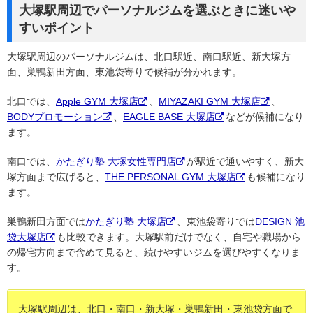
大塚駅周辺でパーソナルジムを選ぶときに迷いや
すいポイント
大塚駅周辺のパーソナルジムは、北口駅近、南口駅近、新大塚方
面、巣鴨新田方面、東池袋寄りで候補が分かれます。
北口では、
Apple GYM 大塚店
、
MIYAZAKI GYM 大塚店
、
BODYプロモーション
、
EAGLE BASE 大塚店
などが候補になり
ます。
南口では、
かたぎり塾 大塚女性専門店
が駅近で通いやすく、新大
塚方面まで広げると、
THE PERSONAL GYM 大塚店
も候補になり
ます。
巣鴨新田方面では
かたぎり塾 大塚店
、東池袋寄りでは
DESIGN 池
袋大塚店
も比較できます。大塚駅前だけでなく、自宅や職場から
の帰宅方向まで含めて見ると、続けやすいジムを選びやすくなりま
す。
大塚駅周辺は、北口・南口・新大塚・巣鴨新田・東池袋方面で