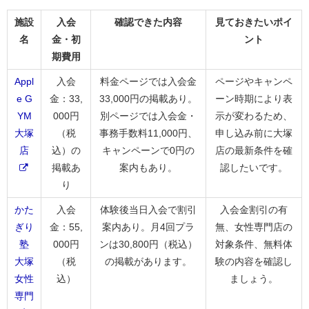
施設
入会
確認できた内容
見ておきたいポイ
名
金・初
ント
期費用
Appl
入会
料金ページでは入会金
ページやキャンペ
e G
金：33,
33,000円の掲載あり。
ーン時期により表
YM
000円
別ページでは入会金・
示が変わるため、
大塚
（税
事務手数料11,000円、
申し込み前に大塚
店
込）の
キャンペーンで0円の
店の最新条件を確
掲載あ
案内もあり。
認したいです。
り
かた
入会
体験後当日入会で割引
入会金割引の有
ぎり
金：55,
案内あり。月4回プラ
無、女性専門店の
塾
000円
ンは30,800円（税込）
対象条件、無料体
大塚
（税
の掲載があります。
験の内容を確認し
女性
込）
ましょう。
専門