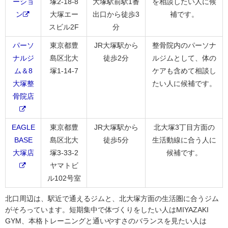
ーショ
塚2-18-8
大塚駅前駅1番
を相談したい人に候
ン
大塚エー
出口から徒歩3
補です。
スビル2F
分
パーソ
東京都豊
JR大塚駅から
整骨院内のパーソナ
ナルジ
島区北大
徒歩2分
ルジムとして、体の
ム＆8
塚1-14-7
ケアも含めて相談し
大塚整
たい人に候補です。
骨院店
EAGLE
東京都豊
JR大塚駅から
北大塚3丁目方面の
BASE
島区北大
徒歩5分
生活動線に合う人に
大塚店
塚3-33-2
候補です。
ヤマトビ
ル102号室
北口周辺は、駅近で通えるジムと、北大塚方面の生活圏に合うジム
がそろっています。短期集中で体づくりをしたい人はMIYAZAKI
GYM、本格トレーニングと通いやすさのバランスを見たい人は