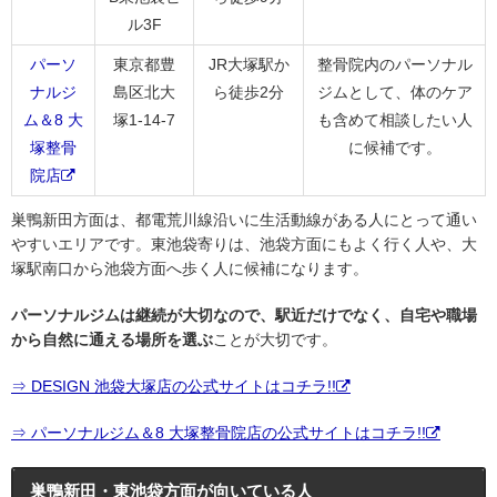
ル3F
パーソ
東京都豊
JR大塚駅か
整骨院内のパーソナル
ナルジ
島区北大
ら徒歩2分
ジムとして、体のケア
ム＆8 大
塚1-14-7
も含めて相談したい人
塚整骨
に候補です。
院店
巣鴨新田方面は、都電荒川線沿いに生活動線がある人にとって通い
やすいエリアです。東池袋寄りは、池袋方面にもよく行く人や、大
塚駅南口から池袋方面へ歩く人に候補になります。
パーソナルジムは継続が大切なので、駅近だけでなく、自宅や職場
から自然に通える場所を選ぶ
ことが大切です。
⇒ DESIGN 池袋大塚店の公式サイトはコチラ!!
⇒ パーソナルジム＆8 大塚整骨院店の公式サイトはコチラ!!
巣鴨新田・東池袋方面が向いている人