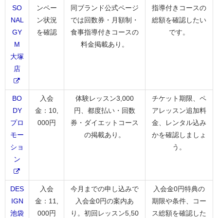
SO
ンペー
同ブランド公式ページ
指導付きコースの
NAL
ン状況
では回数券・月額制・
総額を確認したい
GY
を確認
食事指導付きコースの
です。
M
料金掲載あり。
大塚
店
BO
入会
体験レッスン3,000
チケット期限、ペ
DY
金：10,
円、都度払い・回数
アレッスン追加料
プロ
000円
券・ダイエットコース
金、レンタル込み
モー
の掲載あり。
かを確認しましょ
ショ
う。
ン
DES
入会
今月までの申し込みで
入会金0円特典の
IGN
金：11,
入会金0円の案内あ
期限や条件、コー
池袋
000円
り。初回レッスン5,50
ス総額を確認した