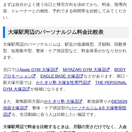
まずは自分がよく使う出口と帰宅方向を決めてから、料金、指導内
容、トレーナーとの相性、予約できる時間帯を比較してみてくださ
い。
大塚駅周辺のパーソナルジム料金比較表
大塚駅周辺のパーソナルジムは、駅近の低価格型、月額制、回数券
型、短期集中型、整体・ケア併設型など、料金体系がかなり分かれ
ます。
北口では
Apple GYM 大塚店
、
MIYAZAKI GYM 大塚店
、
BODY
プロモーション
、
EAGLE BASE 大塚店
などがあります。南口・
新大塚方面では、
かたぎり塾 大塚女性専門店
、
THE PERSONAL
GYM 大塚店
が候補になります。
また、巣鴨新田方面の
かたぎり塾 大塚店
、東池袋寄りの
DESIGN
池袋大塚店
、整体・ケア併設型の
パーソナルジム＆8 大塚整骨院
店
も、生活動線に合う人は比較したい施設です。
大塚駅周辺で料金を比較するときは、月額の安さだけでなく、入会