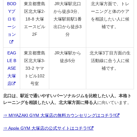
BOD
東京都豊島
JR大塚駅北口
北大塚方面で、トレ
Yプ
区北大塚2-
から徒歩3分、
ーニングと体のケア
ロモ
18-8 大塚
大塚駅前駅1番
を相談したい人に候
ーシ
エースビル
出口から徒歩3
補です。
ョン
2F
分
EAG
東京都豊島
JR大塚駅から
北大塚3丁目方面の生
LE B
区北大塚3-
徒歩5分
活動線に合う人に候
ASE
33-2 ヤマ
補です。
大塚
トビル102
店
号室
北口は、駅近で通いやすいパーソナルジムを比較したい人、本格ト
レーニングを相談したい人、北大塚方面に帰る人
に向いています。
⇒ MIYAZAKI GYM 大塚店の無料カウンセリングはコチラ!!
⇒ Apple GYM 大塚店の公式サイトはコチラ!!