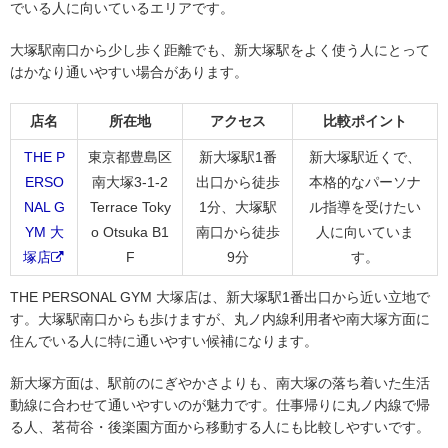
でいる人に向いているエリアです。
大塚駅南口から少し歩く距離でも、新大塚駅をよく使う人にとって
はかなり通いやすい場合があります。
店名
所在地
アクセス
比較ポイント
THE P
東京都豊島区
新大塚駅1番
新大塚駅近くで、
ERSO
南大塚3-1-2
出口から徒歩
本格的なパーソナ
NAL G
Terrace Toky
1分、大塚駅
ル指導を受けたい
YM 大
o Otsuka B1
南口から徒歩
人に向いていま
塚店
F
9分
す。
THE PERSONAL GYM 大塚店は、新大塚駅1番出口から近い立地で
す。大塚駅南口からも歩けますが、丸ノ内線利用者や南大塚方面に
住んでいる人に特に通いやすい候補になります。
新大塚方面は、駅前のにぎやかさよりも、南大塚の落ち着いた生活
動線に合わせて通いやすいのが魅力です。仕事帰りに丸ノ内線で帰
る人、茗荷谷・後楽園方面から移動する人にも比較しやすいです。