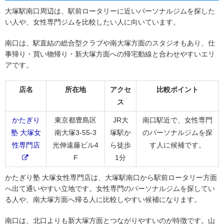
大塚駅南口周辺は、駅前ロータリーに近いパーソナルジムを探した
い人や、女性専門ジムを比較したい人に向いています。
南口は、駅直結の総合型クラブや南大塚方面のスタジオもあり、仕
事帰り・買い物帰り・新大塚方面への帰宅動線と合わせやすいエリ
アです。
店名
所在地
アクセ
比較ポイント
ス
かたぎり
東京都豊島区
JR大
南口駅近で、女性専門
塾 大塚女
南大塚3-55-3
塚駅か
のパーソナルジムを探
性専門店
光伸遠藤ビル4
ら徒歩
す人に候補です。
F
1分
かたぎり塾 大塚女性専門店は、大塚駅南口から駅前ロータリー方面
へ出て通いやすい立地です。女性専門のパーソナルジムを探してい
る人や、南大塚方面へ帰る人に比較しやすい候補になります。
南口は、北口よりも新大塚方面とつながりやすいのが特徴です。山