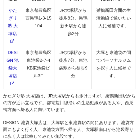
かた
東京都豊島区
JR大塚駅から
巣鴨新田方面の生
ぎり
西巣鴨1-3-15
徒歩8分、巣鴨
活動線で通いたい
塾 大
104
新田駅から徒
人に候補です。
塚店
歩2分
DESI
東京都豊島区
JR大塚駅から
大塚と東池袋の間
GN 池
東池袋2-7-4
徒歩7分、東池
でパーソナルジム
袋大
KB東池袋ビ
袋駅から徒歩9
を探す人に候補で
塚店
ル3F
分
す。
かたぎり塾 大塚店は、JR大塚駅からも歩けますが、巣鴨新田駅から
の方が近い立地です。都電荒川線沿いの生活動線がある人や、西巣
鴨方面へ帰る人に向いています。
DESIGN 池袋大塚店は、大塚駅と東池袋駅の間にあります。池袋方
面にもよく行く人、東池袋方面へ帰る人、大塚駅南口から池袋寄り
に歩く人は比較してみたい施設です。