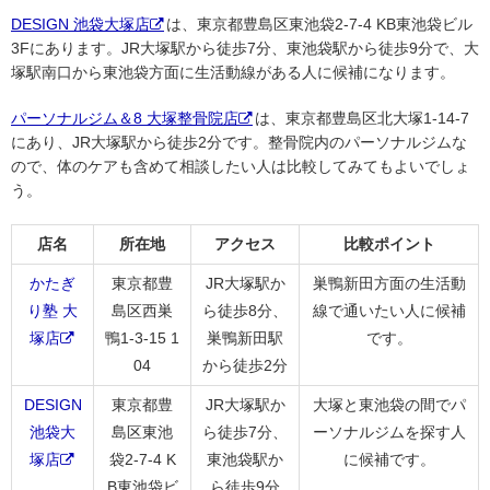
DESIGN 池袋大塚店
は、東京都豊島区東池袋2-7-4 KB東池袋ビル
3Fにあります。JR大塚駅から徒歩7分、東池袋駅から徒歩9分で、大
塚駅南口から東池袋方面に生活動線がある人に候補になります。
パーソナルジム＆8 大塚整骨院店
は、東京都豊島区北大塚1-14-7
にあり、JR大塚駅から徒歩2分です。整骨院内のパーソナルジムな
ので、体のケアも含めて相談したい人は比較してみてもよいでしょ
う。
店名
所在地
アクセス
比較ポイント
かたぎ
東京都豊
JR大塚駅か
巣鴨新田方面の生活動
り塾 大
島区西巣
ら徒歩8分、
線で通いたい人に候補
塚店
鴨1-3-15 1
巣鴨新田駅
です。
04
から徒歩2分
DESIGN
東京都豊
JR大塚駅か
大塚と東池袋の間でパ
池袋大
島区東池
ら徒歩7分、
ーソナルジムを探す人
塚店
袋2-7-4 K
東池袋駅か
に候補です。
B東池袋ビ
ら徒歩9分