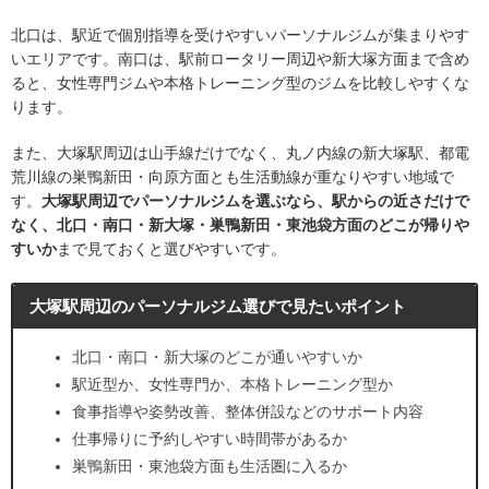
北口は、駅近で個別指導を受けやすいパーソナルジムが集まりやす
いエリアです。南口は、駅前ロータリー周辺や新大塚方面まで含め
ると、女性専門ジムや本格トレーニング型のジムを比較しやすくな
ります。
また、大塚駅周辺は山手線だけでなく、丸ノ内線の新大塚駅、都電
荒川線の巣鴨新田・向原方面とも生活動線が重なりやすい地域で
す。
大塚駅周辺でパーソナルジムを選ぶなら、駅からの近さだけで
なく、北口・南口・新大塚・巣鴨新田・東池袋方面のどこが帰りや
すいか
まで見ておくと選びやすいです。
大塚駅周辺のパーソナルジム選びで見たいポイント
北口・南口・新大塚のどこが通いやすいか
駅近型か、女性専門か、本格トレーニング型か
食事指導や姿勢改善、整体併設などのサポート内容
仕事帰りに予約しやすい時間帯があるか
巣鴨新田・東池袋方面も生活圏に入るか