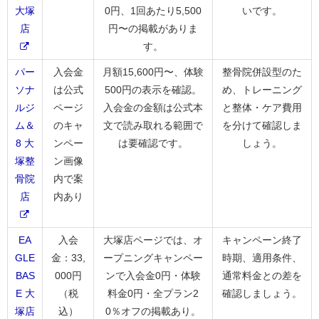
大塚
0円、1回あたり5,500
いです。
店
円〜の掲載がありま
す。
パー
入会金
月額15,600円〜、体験
整骨院併設型のた
ソナ
は公式
500円の表示を確認。
め、トレーニング
ルジ
ページ
入会金の金額は公式本
と整体・ケア費用
ム＆
のキャ
文で読み取れる範囲で
を分けて確認しま
8 大
ンペー
は要確認です。
しょう。
塚整
ン画像
骨院
内で案
店
内あり
EA
入会
大塚店ページでは、オ
キャンペーン終了
GLE
金：33,
ープニングキャンペー
時期、適用条件、
BAS
000円
ンで入会金0円・体験
通常料金との差を
E 大
（税
料金0円・全プラン2
確認しましょう。
塚店
込）
0％オフの掲載あり。