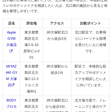
山手線の仕事帰りに通いたい人、北大塚方面へ帰る人、本格的な筋
トレやボディメイクを相談したい人は、北口側の施設から見ると候
補を整理しやすいです。
店名
所在地
アクセス
比較ポイント
Apple
東京都豊
JR大塚駅北口
北口駅近で、仕事帰
GYM
島区北大
から徒歩2分
りにパーソナル指導
大塚店
塚2-6-10
を受けたい人に候補
星和ビル3
です。
01
MIYAZ
東京都豊
JR大塚駅から
駅近で、本格的な筋
AKI GY
島区北大
徒歩1分
力アップやボディメ
M 大塚
塚2-12-3
イクを相談したい人
店
ドルミ大
に向いています。
塚801
BODY
東京都豊
JR大塚駅北口
北大塚方面で、トレ
プロモ
島区北大
から徒歩3分、
ーニングと体のケア