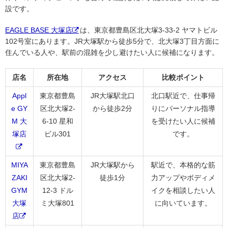
設です。
EAGLE BASE 大塚店
は、東京都豊島区北大塚3-33-2 ヤマトビル
102号室にあります。JR大塚駅から徒歩5分で、北大塚3丁目方面に
住んでいる人や、駅前の混雑を少し避けたい人に候補になります。
店名
所在地
アクセス
比較ポイント
Appl
東京都豊島
JR大塚駅北口
北口駅近で、仕事帰
e GY
区北大塚2-
から徒歩2分
りにパーソナル指導
M 大
6-10 星和
を受けたい人に候補
塚店
ビル301
です。
MIYA
東京都豊島
JR大塚駅から
駅近で、本格的な筋
ZAKI
区北大塚2-
徒歩1分
力アップやボディメ
GYM
12-3 ドル
イクを相談したい人
大塚
ミ大塚801
に向いています。
店