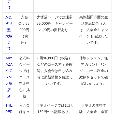
店
かた
入会
大塚店ページでは通常
巣鴨新田方面の生
ぎり
金：55,
55,000円、キャンペー
活動線に合う人
塾
000円
ンで0円の掲載あり。
は、入会金キャン
大塚
（税
ペーンも確認した
店
込）
いです。
MIY
公式料
8回96,800円（税込）
体験レッスン、無
AZA
金ペー
などのコース料金を確
料カウンセリン
KI G
ジでは
認。入会金は申し込み
グ、コース料金の
YM
コース
時に最新情報を確認し
総額をセットで確
大塚
料金中
たいです。
認しましょう。
店
心に掲
載
THE
入会金
大塚店ページでは1回7,
大塚店の無料体
PER
はキャ
150円〜の記載あり。
験、入会金、食事