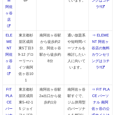
M
6F
ています。
ングはコチ
阿佐
ラ!!
ヶ谷
店
ELE
東京都杉
南阿佐ヶ谷駅
通い放題系
⇒ ELEME
ME
並区成田
から徒歩約2
や短時間パ
NT 阿佐ヶ
NT
東5丁目3
分、阿佐ヶ谷
ーソナルを
谷店の無料
阿佐
9-12 グロ
駅から徒歩約
検討したい
カウンセリ
ヶ谷
ーリーハ
8分
人に向いて
ングはコチ
店
イツ南阿
います。
ラ!!
佐ヶ谷10
1
FIT
東京都杉
南阿佐ヶ谷駅
南阿佐ヶ谷
⇒ FIT PLA
PLA
並区成田
2a出口から徒
駅すぐで、
CE パーソ
CE
東5-42-1
歩約1分
ジム併用型
ナル 南阿
パー
5 ジョイ
のパーソナ
佐ヶ谷の公