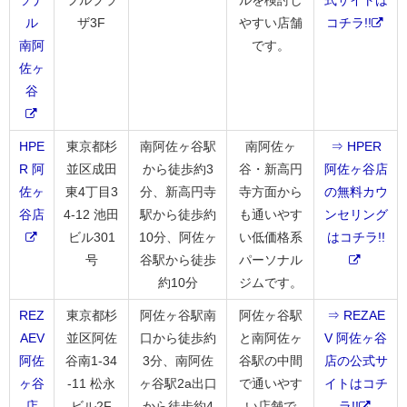
ソナ
フルプラ
ルを検討し
式サイトは
ル
ザ3F
やすい店舗
コチラ!!
南阿
です。
佐ヶ
谷
HPE
東京都杉
南阿佐ヶ谷駅
南阿佐ヶ
⇒ HPER
R 阿
並区成田
から徒歩約3
谷・新高円
阿佐ヶ谷店
佐ヶ
東4丁目3
分、新高円寺
寺方面から
の無料カウ
谷店
4-12 池田
駅から徒歩約
も通いやす
ンセリング
ビル301
10分、阿佐ヶ
い低価格系
はコチラ!!
号
谷駅から徒歩
パーソナル
約10分
ジムです。
REZ
東京都杉
阿佐ヶ谷駅南
阿佐ヶ谷駅
⇒ REZAE
AEV
並区阿佐
口から徒歩約
と南阿佐ヶ
V 阿佐ヶ谷
阿佐
谷南1-34
3分、南阿佐
谷駅の中間
店の公式サ
ヶ谷
-11 松永
ヶ谷駅2a出口
で通いやす
イトはコチ
店
ビル2F
から徒歩約4
い店舗で
ラ!!