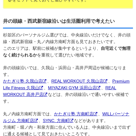
井の頭線・西武新宿線沿いは生活圏利用で考えたい
杉並区のパーソナルジム選びでは、中央線沿いだけでなく、井の頭
線・西武新宿線・丸ノ内線方南町方面も見ておきたいです。
このエリアは、駅前に候補が集中するというより、
自宅近くで無理
なく続けられるか
を重視して選びたい地域です。
井の頭線沿いでは、久我山・浜田山・高井戸周辺が候補になりま
す。
かたぎり塾 久我山店
、
REAL WORKOUT 久我山店
、
Premium
Life Fitness 久我山
、
MIYAZAKI GYM 浜田山店
、
REAL
WORKOUT 高井戸店
などは、井の頭線沿いで通いやすい候補で
す。
丸ノ内線方南町方面では、
かたぎり塾 方南町店
、
WILLパーソナ
ルジム 方南町店
、
SYNC. 方南町
などがあります。
方南町・堀ノ内・和泉方面に住んでいる人は、中央線沿いまで出ず
に通える候補として見ておきたいところです。