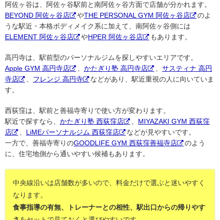
阿佐ヶ谷は、阿佐ヶ谷駅前と南阿佐ヶ谷方面で店舗が分かれます。
BEYOND 阿佐ヶ谷店
や
THE PERSONAL GYM 阿佐ヶ谷店
のよ
うな駅近・本格ボディメイク系に加えて、南阿佐ヶ谷側には
ELEMENT 阿佐ヶ谷店
や
HPER 阿佐ヶ谷店
もあります。
高円寺は、駅前型のパーソナルジムを探しやすいエリアです。
Apple GYM 高円寺店
、
かたぎり塾 高円寺店
、
サスティナ 高円
寺店
、
フレンジ 高円寺
などがあり、駅近重視の人に向いていま
す。
西荻窪は、駅前と善福寺寄りで使い方が変わります。
駅近で探すなら、
かたぎり塾 西荻窪店
、
MIYAZAKI GYM 西荻窪
店
、
LiMEパーソナルジム 西荻窪店
などが見やすいです。
一方で、善福寺寄りの
GOODLIFE GYM 西荻窪善福寺店
のよう
に、住宅地側から通いやすい候補もあります。
中央線沿いは店舗数が多いので、料金だけで選ぶと迷いやすく
なります。
食事指導の有無、トレーナーとの相性、駅出口からの帰りやす
さ
をセットで見ておくと選びやすいです。