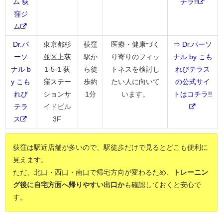
ム 荻
チラ!!
窪ジ
ム
Dr.パ
東京都杉
荻窪
医療・健康づく
⇒ Dr.パーソ
ーソ
並区上荻
駅か
り寄りのフィッ
ナル by こも
ナル b
1-5-1 荻
ら徒
トネスを検討し
れびテラス
y こも
窪ステー
歩約
たい人に向いて
の公式サイ
れび
ションサ
1分
います。
トはコチラ!!
テラ
イドビル
ス
3F
荻窪は駅近店舗が多いので、駅徒歩だけで見るとどこも便利に
見えます。
ただ、北口・西口・南口で帰宅方向が変わるため、
トレーニン
グ後に自宅方面へ帰りやすい出口か
も確認しておくと安心で
す。