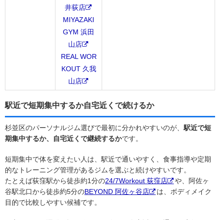
井荻店
MIYAZAKI
GYM 浜田
山店
REAL WOR
KOUT 久我
山店
駅近で短期集中するか自宅近くで続けるか
杉並区のパーソナルジム選びで最初に分かれやすいのが、
駅近で短
期集中するか、自宅近くで継続するか
です。
短期集中で体を変えたい人は、駅近で通いやすく、食事指導や定期
的なトレーニング管理があるジムを選ぶと続けやすいです。
たとえば荻窪駅から徒歩約1分の
24/7Workout 荻窪店
や、阿佐ヶ
谷駅北口から徒歩約5分の
BEYOND 阿佐ヶ谷店
は、ボディメイク
目的で比較しやすい候補です。