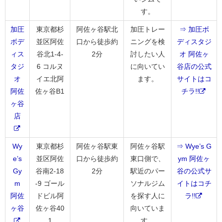
す。
加圧
東京都杉
阿佐ヶ谷駅北
加圧トレー
⇒ 加圧ボ
ボデ
並区阿佐
口から徒歩約
ニングを検
ディスタジ
ィス
谷北1-4-
2分
討したい人
オ 阿佐ヶ
タジ
6 コルヌ
に向いてい
谷店の公式
オ
イエ北阿
ます。
サイトはコ
阿佐
佐ヶ谷B1
チラ!!
ヶ谷
店
Wy
東京都杉
阿佐ヶ谷駅東
阿佐ヶ谷駅
⇒ Wye’s G
e’s
並区阿佐
口から徒歩約
東口側で、
ym 阿佐ヶ
Gy
谷南2-18
2分
駅近のパー
谷の公式サ
m
-9 ゴール
ソナルジム
イトはコチ
阿佐
ドビル阿
を探す人に
ラ!!
ヶ谷
佐ヶ谷40
向いていま
1
す。