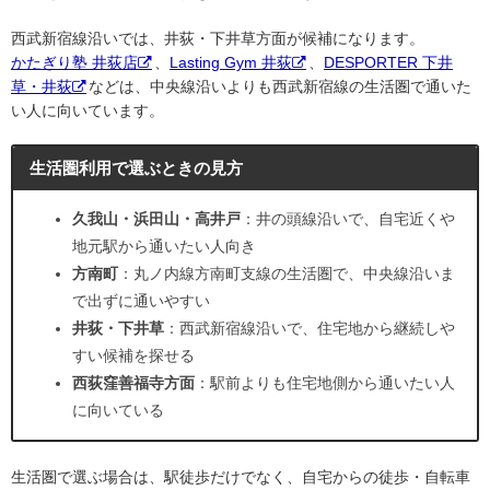
西武新宿線沿いでは、井荻・下井草方面が候補になります。
かたぎり塾 井荻店
、
Lasting Gym 井荻
、
DESPORTER 下井
草・井荻
などは、中央線沿いよりも西武新宿線の生活圏で通いた
い人に向いています。
生活圏利用で選ぶときの見方
久我山・浜田山・高井戸
：井の頭線沿いで、自宅近くや
地元駅から通いたい人向き
方南町
：丸ノ内線方南町支線の生活圏で、中央線沿いま
で出ずに通いやすい
井荻・下井草
：西武新宿線沿いで、住宅地から継続しや
すい候補を探せる
西荻窪善福寺方面
：駅前よりも住宅地側から通いたい人
に向いている
生活圏で選ぶ場合は、駅徒歩だけでなく、自宅からの徒歩・自転車