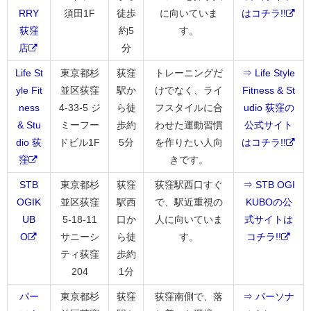
RRY
須田1F
徒歩
に向いていま
はコチラ!!
荻窪
約5
す。
店
分
Life St
東京都杉
荻窪
トレーニングだ
⇒ Life Style
yle Fit
並区荻窪
駅か
けでなく、ライ
Fitness & St
ness
4-33-5 ジ
ら徒
フスタイルに合
udio 荻窪の
& Stu
ミーフー
歩約
わせた運動習慣
公式サイト
dio 荻
ドビル1F
5分
を作りたい人向
はコチラ!!
窪
きです。
STB
東京都杉
荻窪
荻窪駅西口すぐ
⇒ STB OGI
OGIK
並区荻窪
駅西
で、駅近重視の
KUBOの公
UB
5-18-11
口か
人に向いていま
式サイトは
O
サニーシ
ら徒
す。
コチラ!!
ティ荻窪
歩約
204
1分
パー
東京都杉
荻窪
荻窪南側で、落
⇒ パーソナ