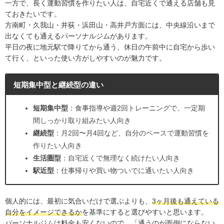
一方で、長く運動習慣を作りたい人は、自宅近くで通える店舗も見
ておきたいです。
方南町・久我山・井荻・浜田山・高井戸方面には、中央線沿いまで
出なくても通えるパーソナルジムがあります。
平日の夜に地元駅で降りてから通う、休日の午前中に自宅から歩い
て行く、といった使い方がしやすいのが魅力です。
短期集中型と継続型の違い
短期集中型
：食事指導や週2回トレーニングで、一定期
間しっかり取り組みたい人向き
継続型
：月2回〜月4回など、自分のペースで運動習慣を
作りたい人向き
生活圏型
：自宅近くで無理なく続けたい人向き
駅近型
：仕事帰りや買い物ついでに通いたい人向き
個人的には、最初に気合いだけで選ぶよりも、
3ヶ月後も通えている
自分をイメージできるか
を基準にすると選びやすいと思います。
パーソナルジムは料金も安くないので、「通うのが面倒にならない