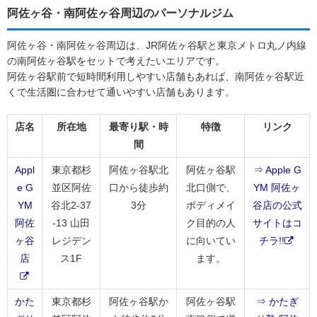
阿佐ヶ谷・南阿佐ヶ谷周辺のパーソナルジム
阿佐ヶ谷・南阿佐ヶ谷周辺は、JR阿佐ヶ谷駅と東京メトロ丸ノ内線
の南阿佐ヶ谷駅をセットで考えたいエリアです。
阿佐ヶ谷駅前で短時間利用しやすい店舗もあれば、南阿佐ヶ谷駅近
くで生活圏に合わせて通いやすい店舗もあります。
店名
所在地
最寄り駅・時
特徴
リンク
間
Appl
東京都杉
阿佐ヶ谷駅北
阿佐ヶ谷駅
⇒ Apple G
e G
並区阿佐
口から徒歩約
北口側で、
YM 阿佐ヶ
YM
谷北2-37
3分
ボディメイ
谷店の公式
阿佐
-13 山田
ク目的の人
サイトはコ
ヶ谷
レジデン
に向いてい
チラ!!
店
ス1F
ます。
かた
東京都杉
阿佐ヶ谷駅か
阿佐ヶ谷駅
⇒ かたぎ