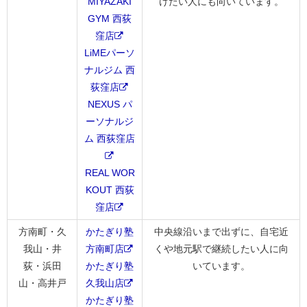
MIYAZAKI
けたい人にも向いています。
GYM 西荻
窪店
LiMEパーソ
ナルジム 西
荻窪店
NEXUS パ
ーソナルジ
ム 西荻窪店
REAL WOR
KOUT 西荻
窪店
方南町・久
かたぎり塾
中央線沿いまで出ずに、自宅近
我山・井
方南町店
くや地元駅で継続したい人に向
荻・浜田
かたぎり塾
いています。
山・高井戸
久我山店
かたぎり塾