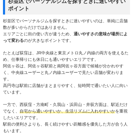
杉並区でパーソナルジムを探すときに迷いやすい
ポイント
杉並区でパーソナルジムを探すときに迷いやすいのは、単純に店舗
数が多いからだけではありません。
エリアごとに街の使い方が違うため、
通いやすさの意味が場所によ
って変わる
のが大きなポイントです。
たとえば荻窪は、JR中央線と東京メトロ丸ノ内線の両方を使えるた
め、仕事帰りにも休日にも通いやすいエリアです。
阿佐ヶ谷は、阿佐ヶ谷駅前と南阿佐ヶ谷方面で候補が分かれやす
く、中央線ユーザーと丸ノ内線ユーザーで見たい店舗が変わりま
す。
高円寺は駅前に店舗がまとまりやすく、短時間で通いたい人に向い
ています。
一方で、西荻窪・方南町・久我山・浜田山・井荻方面は、駅近だけ
でなく、
自宅から通いやすいか、生活リズムに入れやすいか
を重視
したいエリアです。
駅前の便利さよりも、長く続けやすい距離感を優先した方が合う人
もいます。