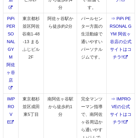
分
す。
PiPi
東京都杉
阿佐ヶ谷駅か
パールセン
⇒ PiPi PE
PER
並区阿佐
ら徒歩約2分
ター方面の
RSONAL G
SO
谷南1-48
生活動線で
YM 阿佐ヶ
NAL
-13 まる
通いやすい
谷店の公式
GY
ふじビル
パーソナル
サイトはコ
M
2F
ジムです。
チラ!!
阿佐
ヶ谷
店
IMP
東京都杉
南阿佐ヶ谷駅
完全マンツ
⇒ IMPRO
RO
並区成田
から徒歩約1
ーマン指導
VEの公式
V
東5丁目
分
で、南阿佐
サイトはコ
E
ヶ谷周辺か
チラ!!
ら通いやす
いジムで