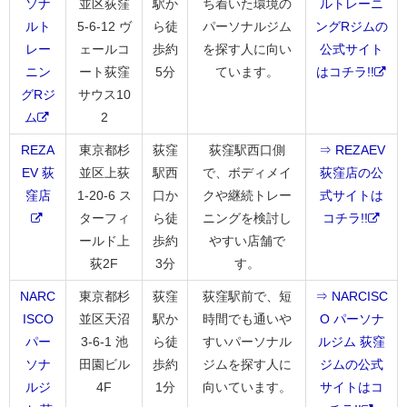
ソナ
並区荻窪
駅か
ち着いた環境の
ルトレーニ
ルト
5-6-12 ヴ
ら徒
パーソナルジム
ングRジムの
レー
ェールコ
歩約
を探す人に向い
公式サイト
ニン
ート荻窪
5分
ています。
はコチラ!!
グRジ
サウス10
ム
2
REZA
東京都杉
荻窪
荻窪駅西口側
⇒ REZAEV
EV 荻
並区上荻
駅西
で、ボディメイ
荻窪店の公
窪店
1-20-6 ス
口か
クや継続トレー
式サイトは
ターフィ
ら徒
ニングを検討し
コチラ!!
ールド上
歩約
やすい店舗で
荻2F
3分
す。
NARC
東京都杉
荻窪
荻窪駅前で、短
⇒ NARCISC
ISCO
並区天沼
駅か
時間でも通いや
O パーソナ
パー
3-6-1 池
ら徒
すいパーソナル
ルジム 荻窪
ソナ
田園ビル
歩約
ジムを探す人に
ジムの公式
ルジ
4F
1分
向いています。
サイトはコ