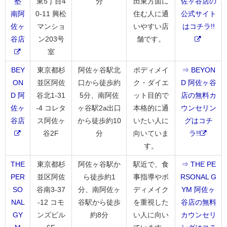
塾
東5丁目4
分
田東方面に
佐ヶ谷店の
南阿
0-11 興松
住む人に通
公式サイト
佐ヶ
マンショ
いやすい店
はコチラ!!
谷店
ン203号
舗です。
室
BEY
東京都杉
阿佐ヶ谷駅北
ボディメイ
⇒ BEYON
ON
並区阿佐
口から徒歩約
ク・ダイエ
D 阿佐ヶ谷
D 阿
谷北1-31
5分、南阿佐
ット目的で
店の無料カ
佐ヶ
-4 コレタ
ヶ谷駅2a出口
本格的に通
ウンセリン
谷店
ス阿佐ヶ
から徒歩約10
いたい人に
グはコチ
谷2F
分
向いていま
ラ!!
す。
THE
東京都杉
阿佐ヶ谷駅か
駅近で、食
⇒ THE PE
PER
並区阿佐
ら徒歩約1
事指導やボ
RSONAL G
SO
谷南3-37
分、南阿佐ヶ
ディメイク
YM 阿佐ヶ
NAL
-12 コモ
谷駅から徒歩
を重視した
谷店の無料
GY
ンズビル
約8分
い人に向い
カウンセリ