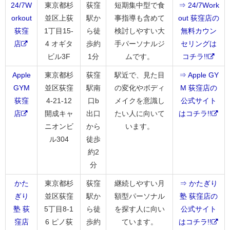
24/7W
東京都杉
荻窪
短期集中型で食
⇒ 24/7Work
orkout
並区上荻
駅か
事指導も含めて
out 荻窪店の
荻窪
1丁目15-
ら徒
検討しやすい大
無料カウン
店
4 オギタ
歩約
手パーソナルジ
セリングは
ビル3F
1分
ムです。
コチラ!!
Apple
東京都杉
荻窪
駅近で、見た目
⇒ Apple GY
GYM
並区荻窪
駅南
の変化やボディ
M 荻窪店の
荻窪
4-21-12
口b
メイクを意識し
公式サイト
店
開成キャ
出口
たい人に向いて
はコチラ!!
ニオンビ
から
います。
ル304
徒歩
約2
分
かた
東京都杉
荻窪
継続しやすい月
⇒ かたぎり
ぎり
並区荻窪
駅か
額型パーソナル
塾 荻窪店の
塾 荻
5丁目8-1
ら徒
を探す人に向い
公式サイト
窪店
6 ピノ荻
歩約
ています。
はコチラ!!