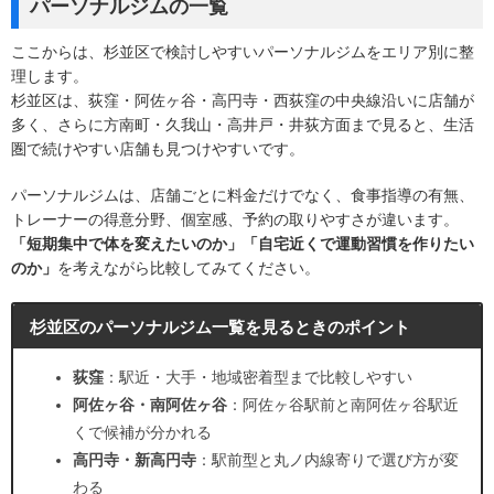
パーソナルジムの一覧
ここからは、杉並区で検討しやすいパーソナルジムをエリア別に整
理します。
杉並区は、荻窪・阿佐ヶ谷・高円寺・西荻窪の中央線沿いに店舗が
多く、さらに方南町・久我山・高井戸・井荻方面まで見ると、生活
圏で続けやすい店舗も見つけやすいです。
パーソナルジムは、店舗ごとに料金だけでなく、食事指導の有無、
トレーナーの得意分野、個室感、予約の取りやすさが違います。
「短期集中で体を変えたいのか」「自宅近くで運動習慣を作りたい
のか」
を考えながら比較してみてください。
杉並区のパーソナルジム一覧を見るときのポイント
荻窪
：駅近・大手・地域密着型まで比較しやすい
阿佐ヶ谷・南阿佐ヶ谷
：阿佐ヶ谷駅前と南阿佐ヶ谷駅近
くで候補が分かれる
高円寺・新高円寺
：駅前型と丸ノ内線寄りで選び方が変
わる