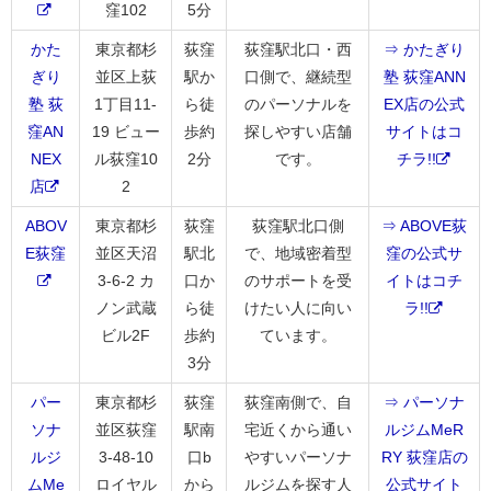
窪102
5分
かた
東京都杉
荻窪
荻窪駅北口・西
⇒ かたぎり
ぎり
並区上荻
駅か
口側で、継続型
塾 荻窪ANN
塾 荻
1丁目11-
ら徒
のパーソナルを
EX店の公式
窪AN
19 ビュー
歩約
探しやすい店舗
サイトはコ
NEX
ル荻窪10
2分
です。
チラ!!
店
2
ABOV
東京都杉
荻窪
荻窪駅北口側
⇒ ABOVE荻
E荻窪
並区天沼
駅北
で、地域密着型
窪の公式サ
3-6-2 カ
口か
のサポートを受
イトはコチ
ノン武蔵
ら徒
けたい人に向い
ラ!!
ビル2F
歩約
ています。
3分
パー
東京都杉
荻窪
荻窪南側で、自
⇒ パーソナ
ソナ
並区荻窪
駅南
宅近くから通い
ルジムMeR
ルジ
3-48-10
口b
やすいパーソナ
RY 荻窪店の
ムMe
ロイヤル
から
ルジムを探す人
公式サイト