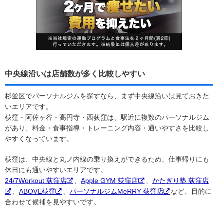
中央線沿いは店舗数が多く比較しやすい
杉並区でパーソナルジムを探すなら、まず中央線沿いは見ておきた
いエリアです。
荻窪・阿佐ヶ谷・高円寺・西荻窪は、駅近に複数のパーソナルジム
があり、料金・食事指導・トレーニング内容・通いやすさを比較し
やすくなっています。
荻窪は、中央線と丸ノ内線の乗り換えができるため、仕事帰りにも
休日にも通いやすいエリアです。
24/7Workout 荻窪店
、
Apple GYM 荻窪店
、
かたぎり塾 荻窪店
、
ABOVE荻窪
、
パーソナルジムMeRRY 荻窪店
など、目的に
合わせて候補を見やすいです。