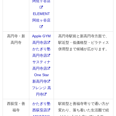
阿佐ヶ谷店
ELEMENT
阿佐ヶ谷店
高円寺・新
Apple GYM
高円寺駅前と新高円寺方面で、
高円寺
高円寺店
駅近型・低価格型・ピラティス
かたぎり塾
併用型まで候補が広がります。
高円寺店
サスティナ
高円寺店
One Star
新高円寺
フレンジ 高
円寺
西荻窪・善
かたぎり塾
駅前型と善福寺寄りで通い方が
福寺
西荻窪店
変わり、落ち着いた生活圏で続