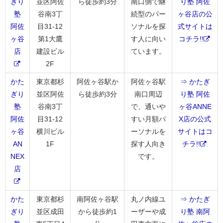
ぎり
並区阿佐
ら徒歩約3分
南口側で継
り塾 阿佐
塾
谷南3丁
続型のパー
ヶ谷店の公
阿佐
目31-12
ソナルを探
式サイトは
ヶ谷
第1大鷹
す人に向い
コチラ!!
店
建設ビル
ています。
2F
かた
東京都杉
阿佐ヶ谷駅か
阿佐ヶ谷駅
⇒ かたぎ
ぎり
並区阿佐
ら徒歩約3分
南口周辺
り塾 阿佐
塾
谷南3丁
で、通いや
ヶ谷ANNE
阿佐
目31-12
すい月額パ
X店の公式
ヶ谷
横川ビル
ーソナルを
サイトはコ
AN
1F
探す人向き
チラ!!
NEX
です。
店
かた
東京都杉
南阿佐ヶ谷駅
丸ノ内線ユ
⇒ かたぎ
ぎり
並区成田
から徒歩約1
ーザーや成
り塾 南阿