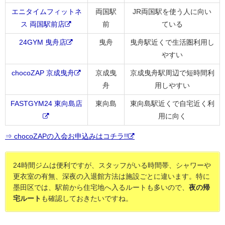
エニタイムフィットネ
両国駅
JR両国駅を使う人に向い
ス 両国駅前店
前
ている
24GYM 曳舟店
曳舟
曳舟駅近くで生活圏利用し
やすい
chocoZAP 京成曳舟
京成曳
京成曳舟駅周辺で短時間利
舟
用しやすい
FASTGYM24 東向島店
東向島
東向島駅近くで自宅近く利
用に向く
⇒ chocoZAPの入会お申込みはコチラ!!
24時間ジムは便利ですが、スタッフがいる時間帯、シャワーや
更衣室の有無、深夜の入退館方法は施設ごとに違います。特に
墨田区では、駅前から住宅地へ入るルートも多いので、
夜の帰
宅ルート
も確認しておきたいですね。