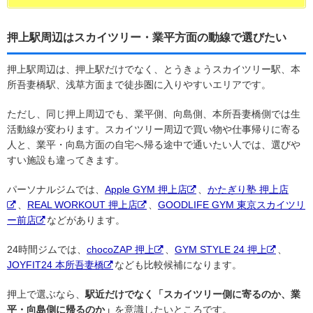
押上駅周辺はスカイツリー・業平方面の動線で選びたい
押上駅周辺は、押上駅だけでなく、とうきょうスカイツリー駅、本
所吾妻橋駅、浅草方面まで徒歩圏に入りやすいエリアです。
ただし、同じ押上周辺でも、業平側、向島側、本所吾妻橋側では生
活動線が変わります。スカイツリー周辺で買い物や仕事帰りに寄る
人と、業平・向島方面の自宅へ帰る途中で通いたい人では、選びや
すい施設も違ってきます。
パーソナルジムでは、
Apple GYM 押上店
、
かたぎり塾 押上店
、
REAL WORKOUT 押上店
、
GOODLIFE GYM 東京スカイツリ
ー前店
などがあります。
24時間ジムでは、
chocoZAP 押上
、
GYM STYLE 24 押上
、
JOYFIT24 本所吾妻橋
なども比較候補になります。
押上で選ぶなら、
駅近だけでなく「スカイツリー側に寄るのか、業
平・向島側に帰るのか」
を意識したいところです。