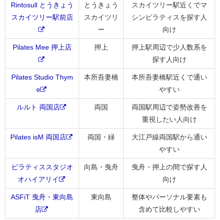
Rintosull とうきょう
とうきょう
スカイツリー駅近くでマ
スカイツリー駅前店
スカイツリ
シンピラティスを探す人
ー
向け
Pilates Mee 押上店
押上
押上駅周辺で少人数系を
探す人向け
Pilates Studio Thym
本所吾妻橋
本所吾妻橋駅近くで通い
e
やすい
ルルト 両国店
両国
両国駅周辺で姿勢改善を
重視したい人向け
Pilates isM 両国店
両国・緑
大江戸線両国駅から通い
やすい
ピラティススタジオ
向島・曳舟
曳舟・押上の間で探す人
オハイアリイ
向け
ASFiT 曳舟・東向島
東向島
整体やパーソナル要素も
店
含めて比較しやすい