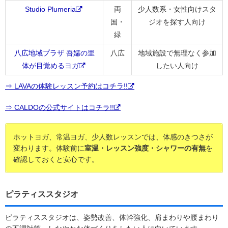
Studio Plumeria
両
少人数系・女性向けスタ
国・
ジオを探す人向け
緑
八広地域プラザ 吾嬬の里
八広
地域施設で無理なく参加
体が目覚めるヨガ
したい人向け
⇒ LAVAの体験レッスン予約はコチラ!!
⇒ CALDOの公式サイトはコチラ!!
ホットヨガ、常温ヨガ、少人数レッスンでは、体感のきつさが
変わります。体験前に
室温・レッスン強度・シャワーの有無
を
確認しておくと安心です。
ピラティススタジオ
ピラティススタジオは、姿勢改善、体幹強化、肩まわりや腰まわり