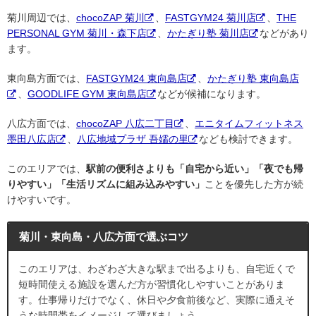
菊川周辺では、
chocoZAP 菊川
、
FASTGYM24 菊川店
、
THE
PERSONAL GYM 菊川・森下店
、
かたぎり塾 菊川店
などがあり
ます。
東向島方面では、
FASTGYM24 東向島店
、
かたぎり塾 東向島店
、
GOODLIFE GYM 東向島店
などが候補になります。
八広方面では、
chocoZAP 八広二丁目
、
エニタイムフィットネス
墨田八広店
、
八広地域プラザ 吾嬬の里
なども検討できます。
このエリアでは、
駅前の便利さよりも「自宅から近い」「夜でも帰
りやすい」「生活リズムに組み込みやすい」
ことを優先した方が続
けやすいです。
菊川・東向島・八広方面で選ぶコツ
このエリアは、わざわざ大きな駅まで出るよりも、自宅近くで
短時間使える施設を選んだ方が習慣化しやすいことがありま
す。仕事帰りだけでなく、休日や夕食前後など、実際に通えそ
うな時間帯をイメージして選びましょう。