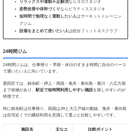
リラックスや運動不足解消
ならヨガスタジオ
姿勢改善や体幹づくり
ならピラティススタジオ
短時間で無理なく運動したい人
はサーキットトレーニン
グジム
設備をまとめて使いたい人
は総合フィットネスクラブ
24時間ジム
24時間ジムは、仕事帰り・早朝・休日のすきま時間に自分のペース
で通いたい人に向いています。
墨田区では、錦糸町・押上・両国・曳舟・東向島・菊川・八広方面
まで候補があり、
駅近で短時間利用しやすい施設
を探しやすいのが
特徴です。
特に錦糸町は仕事帰り、両国はJRと大江戸線の動線、曳舟・東向島
は自宅近くでの継続利用を意識して選ぶと比較しやすいです。
施設名
主なエ
比較ポイント