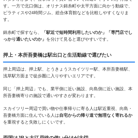
す。一方で北口側は、オリナス錦糸町や太平方面に向かう動線で、
ピラティスや24時間ジム、総合体育館などを比較しやすくなりま
す。
錦糸町で探すなら、
「駅近で短時間利用したいのか」「専門店でし
っかり通いたいのか」
を分けて見ると選びやすいです。
押上・本所吾妻橋は駅出口と生活動線で選びたい
押上周辺は、押上駅、とうきょうスカイツリー駅、本所吾妻橋駅、
浅草駅方面まで徒歩圏に入りやすいエリアです。
同じ「押上周辺」でも、業平側に近い施設、向島側に近い施設、本
所吾妻橋寄りの施設で通いやすさが変わります。
スカイツリー周辺で買い物や仕事帰りに寄る人は駅近重視、向島・
吾妻橋方面に住んでいる人は
自宅からの帰り道で無理なく寄れるか
を重視すると失敗しにくいです。
両国はJRと大江戸線の使い分けが大切