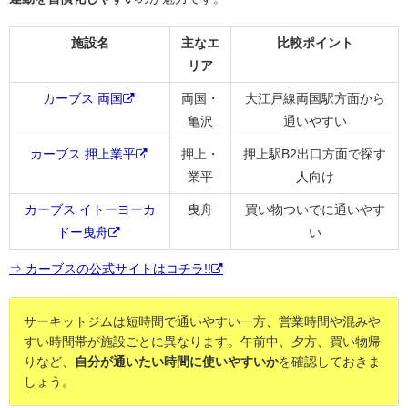
施設名
主なエ
比較ポイント
リア
カーブス 両国
両国・
大江戸線両国駅方面から
亀沢
通いやすい
カーブス 押上業平
押上・
押上駅B2出口方面で探す
業平
人向け
カーブス イトーヨーカ
曳舟
買い物ついでに通いやす
ドー曳舟
い
⇒ カーブスの公式サイトはコチラ!!
サーキットジムは短時間で通いやすい一方、営業時間や混みや
すい時間帯が施設ごとに異なります。午前中、夕方、買い物帰
りなど、
自分が通いたい時間に使いやすいか
を確認しておきま
しょう。