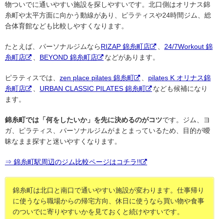
物ついでに通いやすい施設を探しやすいです。北口側はオリナス錦
糸町や太平方面に向かう動線があり、ピラティスや24時間ジム、総
合体育館なども比較しやすくなります。
たとえば、パーソナルジムなら
RIZAP 錦糸町店
、
24/7Workout 錦
糸町店
、
BEYOND 錦糸町店
などがあります。
ピラティスでは、
zen place pilates 錦糸町
、
pilates K オリナス錦
糸町店
、
URBAN CLASSIC PILATES 錦糸町
なども候補になり
ます。
錦糸町では「何をしたいか」を先に決めるのがコツ
です。ジム、ヨ
ガ、ピラティス、パーソナルジムがまとまっているため、目的が曖
昧なまま探すと迷いやすくなります。
⇒ 錦糸町駅周辺のジム比較ページはコチラ!!
錦糸町は北口と南口で通いやすい施設が変わります。仕事帰り
に使うなら職場からの帰宅方向、休日に使うなら買い物や食事
のついでに寄りやすいかを見ておくと続けやすいです。