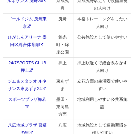
ルネサンス 曳舟24
京成曳
京成曳舟駅近くで設備重視
舟
の人向け
ゴールドジム 曳舟東
曳舟
本格トレーニングをしたい
京
人向け
ひがしんアリーナ 墨
錦糸
公共施設として使いやすい
田区総合体育館
町・錦
糸公園
24/7SPORTS CLUB
押上
押上駅近くで総合系を探す
押上
人向け
ジム＆スタジオ ルネ
東あず
立花方面の生活圏で使いや
サンス東あずま24
ま
すい
スポーツプラザ梅若
墨田・
地域利用しやすい公共系施
東向島
設
方面
八広地域プラザ 吾嬬
八広
地域施設として運動習慣を
の里
作りやすい