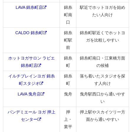
LAVA 錦糸町店
錦糸
駅近でホットヨガを始め
町南
たい人向け
口
CALDO 錦糸町
錦糸
錦糸町駅近くでホットヨ
町駅
ガを比較しやすい
前
ホットヨガサロン ラビエ
錦糸
錦糸町南口・江東橋方面
錦糸町店
町
の候補
イルチブレインヨガ 錦糸
錦糸
落ち着いたスタジオを探
町スタジオ
町
す人向け
LAVA 曳舟店
曳舟
曳舟駅西口から通いやす
い
バンデミエール ヨガ 押上
押
押上駅やスカイツリー方
センター
上・
面から通いやすい
業平