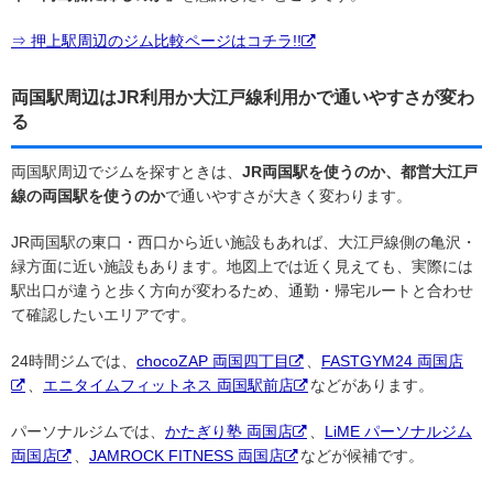
⇒ 押上駅周辺のジム比較ページはコチラ!!
両国駅周辺はJR利用か大江戸線利用かで通いやすさが変わ
る
両国駅周辺でジムを探すときは、
JR両国駅を使うのか、都営大江戸
線の両国駅を使うのか
で通いやすさが大きく変わります。
JR両国駅の東口・西口から近い施設もあれば、大江戸線側の亀沢・
緑方面に近い施設もあります。地図上では近く見えても、実際には
駅出口が違うと歩く方向が変わるため、通勤・帰宅ルートと合わせ
て確認したいエリアです。
24時間ジムでは、
chocoZAP 両国四丁目
、
FASTGYM24 両国店
、
エニタイムフィットネス 両国駅前店
などがあります。
パーソナルジムでは、
かたぎり塾 両国店
、
LiME パーソナルジム
両国店
、
JAMROCK FITNESS 両国店
などが候補です。