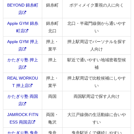
BEYOND 錦糸町
錦糸町
ボディメイク重視の人に向く
店
Apple GYM 錦糸
錦糸町
北口・半蔵門線側から通いやす
町店
北口
い
Apple GYM 押上
押上・
押上駅周辺でパーソナルを探す
店
業平
人向け
かたぎり塾 押上
押上
駅近で通いやすい地域密着型候
店
補
REAL WORKOU
押上・
押上駅周辺で比較候補にしやす
T 押上店
業平
い
かたぎり塾 両国
両国
両国駅周辺で探す人向け
店
JAMROCK FITN
両国・
大江戸線側の生活動線に合いや
ESS 両国店
亀沢
すい
かたぎり塾 曳舟
曳舟
曳舟駅近くで継続しやすい