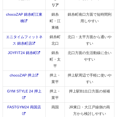
リア
chocoZAP 錦糸町江東
錦糸
錦糸町南口方面で短時間利
橋
町・江
用しやすい
東橋
エニタイムフィットネ
錦糸町
北口・太平方面から通いや
ス 錦糸町店
北口
すい
JOYFIT24 錦糸町
錦糸
北口方面の生活動線に合い
町・太
やすい
平
chocoZAP 押上
押上・
押上駅周辺で手軽に使いや
業平
すい
GYM STYLE 24 押上
押上・
押上駅B1出口方面の候補
業平
FASTGYM24 両国店
両国
JR東口・大江戸線側の両
方から検討しやすい