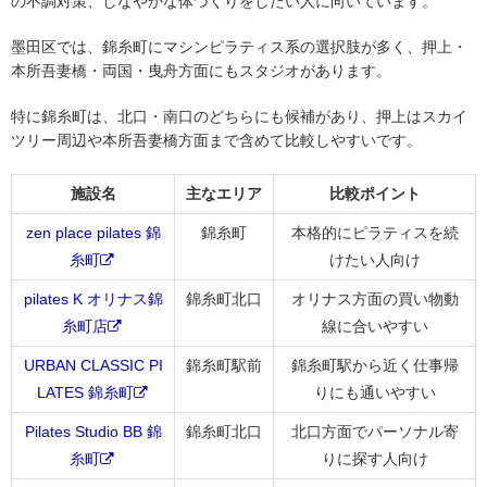
の不調対策、しなやかな体づくりをしたい人に向いています。
墨田区では、錦糸町にマシンピラティス系の選択肢が多く、押上・
本所吾妻橋・両国・曳舟方面にもスタジオがあります。
特に錦糸町は、北口・南口のどちらにも候補があり、押上はスカイ
ツリー周辺や本所吾妻橋方面まで含めて比較しやすいです。
施設名
主なエリア
比較ポイント
zen place pilates 錦
錦糸町
本格的にピラティスを続
糸町
けたい人向け
pilates K オリナス錦
錦糸町北口
オリナス方面の買い物動
糸町店
線に合いやすい
URBAN CLASSIC PI
錦糸町駅前
錦糸町駅から近く仕事帰
LATES 錦糸町
りにも通いやすい
Pilates Studio BB 錦
錦糸町北口
北口方面でパーソナル寄
糸町
りに探す人向け