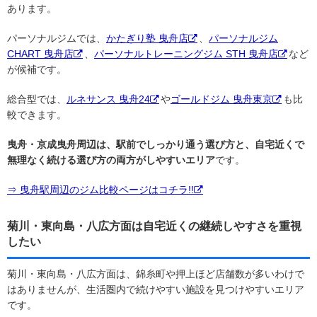
あります。
パーソナルジムでは、
かたぎり塾 曳舟店
、
パーソナルジム
CHART 曳舟店
、
パーソナルトレーニングジム STH 曳舟店
など
が候補です。
総合型では、
ルネサンス 曳舟24
や
ゴールドジム 曳舟東京
も比
較できます。
曳舟・京成曳舟周辺は、駅前でしっかり通う選び方と、自宅近くで
無理なく続ける選び方の両方がしやすいエリア
です。
⇒ 曳舟駅周辺のジム比較ページはコチラ!!
菊川・東向島・八広方面は自宅近くの継続しやすさを重視
したい
菊川・東向島・八広方面は、錦糸町や押上ほど店舗数が多いわけで
はありませんが、生活圏内で続けやすい施設を見つけやすいエリア
です。