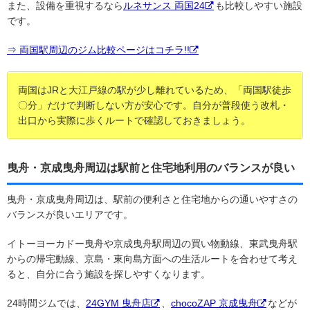
また、設備を重視するなら
ルネサンス 両国24
も比較しやすい施設
です。
⇒ 両国駅周辺のジム比較ページはコチラ!!
両国はJRと大江戸線の駅が少し離れているため、「両国駅徒歩
〇分」だけで判断しない方が安心です。自分が普段使う改札・
出口から実際に歩くルートで確認しておきましょう。
曳舟・京成曳舟周辺は駅前と住宅地利用のバランスが良い
曳舟・京成曳舟周辺は、駅前の便利さと住宅地からの通いやすさの
バランスが良いエリアです。
イトーヨーカドー曳舟や京成曳舟駅周辺の買い物動線、東武曳舟駅
からの帰宅動線、京島・東向島方面への生活ルートを合わせて考え
ると、自分に合う施設を探しやすくなります。
24時間ジムでは、
24GYM 曳舟店
、
chocoZAP 京成曳舟
などが