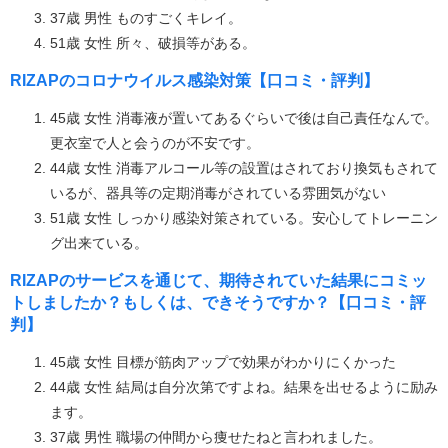
37歳 男性 ものすごくキレイ。
51歳 女性 所々、破損等がある。
RIZAPのコロナウイルス感染対策【口コミ・評判】
45歳 女性 消毒液が置いてあるぐらいで後は自己責任なんで。
更衣室で人と会うのが不安です。
44歳 女性 消毒アルコール等の設置はされており換気もされて
いるが、器具等の定期消毒がされている雰囲気がない
51歳 女性 しっかり感染対策されている。安心してトレーニン
グ出来ている。
RIZAPのサービスを通じて、期待されていた結果にコミッ
トしましたか？もしくは、できそうですか？【口コミ・評
判】
45歳 女性 目標が筋肉アップで効果がわかりにくかった
44歳 女性 結局は自分次第ですよね。結果を出せるように励み
ます。
37歳 男性 職場の仲間から痩せたねと言われました。