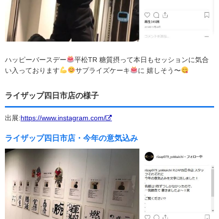
ハッピーバースデー
平松TR 糖質摂って本日もセッションに気合
い入っております
サプライズケーキ
に 嬉しそう〜
ライザップ四日市店の様子
出展:
https://www.instagram.com/
ライザップ四日市店・今年の意気込み