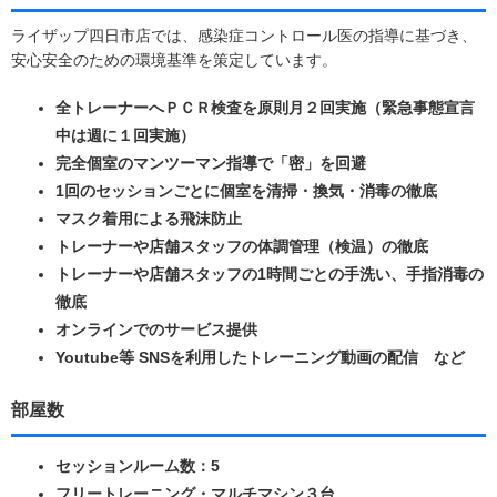
ライザップ四日市店では、感染症コントロール医の指導に基づき、
安心安全のための環境基準を策定しています。
全トレーナーへＰＣＲ検査を原則月２回実施（緊急事態宣言
中は週に１回実施）
完全個室のマンツーマン指導で「密」を回避
1回のセッションごとに個室を清掃・換気・消毒の徹底
マスク着用による飛沫防止
トレーナーや店舗スタッフの体調管理（検温）の徹底
トレーナーや店舗スタッフの1時間ごとの手洗い、手指消毒の
徹底
オンラインでのサービス提供
Youtube等 SNSを利用したトレーニング動画の配信 など
部屋数
セッションルーム数：5
フリートレーニング・マルチマシン３台