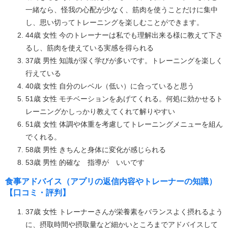
一緒なら、怪我の心配が少なく、筋肉を使うことだけに集中
し、思い切ってトレーニングを楽しむことができます。
44歳 女性 今のトレーナーは私でも理解出来る様に教えて下さ
るし、筋肉を使えている実感を得られる
37歳 男性 知識が深く学びが多いです。トレーニングを楽しく
行えている
40歳 女性 自分のレベル（低い）に合っていると思う
51歳 女性 モチベーションをあげてくれる。何処に効かせるト
レーニングかしっかり教えてくれて解りやすい
51歳 女性 体調や体重を考慮してトレーニングメニューを組ん
でくれる。
58歳 男性 きちんと身体に変化が感じられる
53歳 男性 的確な 指導が いいです
食事アドバイス（アプリの返信内容やトレーナーの知識）
【口コミ・評判】
37歳 女性 トレーナーさんが栄養素をバランスよく摂れるよう
に、摂取時間や摂取量など細かいところまでアドバイスして