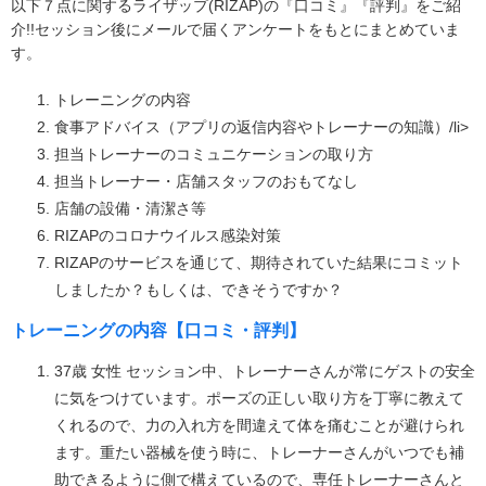
以下７点に関するライザップ(RIZAP)の『口コミ』『評判』をご紹
介!!セッション後にメールで届くアンケートをもとにまとめていま
す。
トレーニングの内容
食事アドバイス（アプリの返信内容やトレーナーの知識）/li>
担当トレーナーのコミュニケーションの取り方
担当トレーナー・店舗スタッフのおもてなし
店舗の設備・清潔さ等
RIZAPのコロナウイルス感染対策
RIZAPのサービスを通じて、期待されていた結果にコミット
しましたか？もしくは、できそうですか？
トレーニングの内容【口コミ・評判】
37歳 女性 セッション中、トレーナーさんが常にゲストの安全
に気をつけています。ポーズの正しい取り方を丁寧に教えて
くれるので、力の入れ方を間違えて体を痛むことが避けられ
ます。重たい器械を使う時に、トレーナーさんがいつでも補
助できるように側で構えているので、専任トレーナーさんと