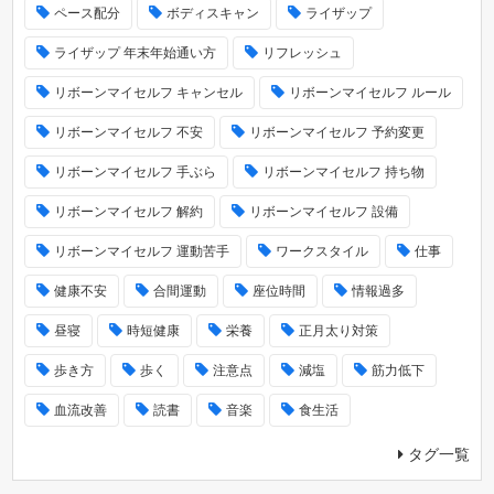
ペース配分
ボディスキャン
ライザップ
ライザップ 年末年始通い方
リフレッシュ
リボーンマイセルフ キャンセル
リボーンマイセルフ ルール
リボーンマイセルフ 不安
リボーンマイセルフ 予約変更
リボーンマイセルフ 手ぶら
リボーンマイセルフ 持ち物
リボーンマイセルフ 解約
リボーンマイセルフ 設備
リボーンマイセルフ 運動苦手
ワークスタイル
仕事
健康不安
合間運動
座位時間
情報過多
昼寝
時短健康
栄養
正月太り対策
歩き方
歩く
注意点
減塩
筋力低下
血流改善
読書
音楽
食生活
タグ一覧