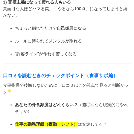
3) 完璧主義になって疲れる人もいる
真面目な人ほどハマる罠。「やるなら100点」になってしまうと続
かない。
ちょっと崩れただけで自己嫌悪になる
ルールに縛られてメンタルが削れる
“許容ライン”が作れず苦しくなる
口コミを読むときのチェックポイント（食事サポ編）
食事指導で後悔しないために、口コミはこの視点で見ると判断がラ
ク
あなたの外食頻度はどれくらい？
（週◯回なら現実的にやれ
そうか）
仕事の勤務形態（夜勤・シフト）
は安定してる？