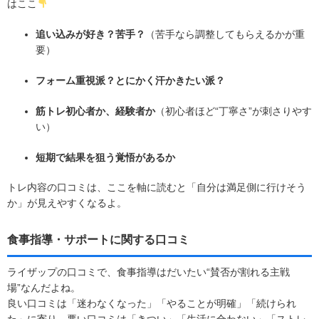
はここ
追い込みが好き？苦手？
（苦手なら調整してもらえるかが重
要）
フォーム重視派？とにかく汗かきたい派？
筋トレ初心者か、経験者か
（初心者ほど“丁寧さ”が刺さりやす
い）
短期で結果を狙う覚悟があるか
トレ内容の口コミは、ここを軸に読むと「自分は満足側に行けそう
か」が見えやすくなるよ。
食事指導・サポートに関する口コミ
ライザップの口コミで、食事指導はだいたい“賛否が割れる主戦
場”なんだよね。
良い口コミは「迷わなくなった」「やることが明確」「続けられ
た」に寄り、悪い口コミは「きつい」「生活に合わない」「ストレ