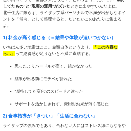
してたもの”と“現実の運用”がズレた
ときに出やすいんだよね。
北千住店に限らず、ライザップ系パーソナルで不満が出がちなポイ
ントを「傾向」として整理すると、だいたいこのあたりに集まる
よ。
1) 料金が高く感じる（＝結果や体験が追いつかない）
いちばん多い地雷はここ。金額自体というより、
「この内容な
ら…」
って納得感が足りないと不満に直結する。
思ったよりハードルが高く、続かなかった
結果が出る前にモチベが折れた
“期待してた変化”のスピードと違った
サポートを活かしきれず、費用対効果が薄く感じた
2) 食事指導が「きつい」「生活に合わない」
ライザップの強みでもあり、合わない人にはストレス源にもなるや