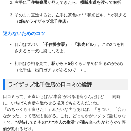
右手に
千住警察署
が見えてきたら、
横断歩道を渡って右折
そのまま直進すると、左手に茶色の**「和光ビル」**が見える
（
2階がライザップ北千住店
）
迷わないためのコツ
目印はズバリ
「千住警察署」→「和光ビル」
。この2つを押
さえると一気に楽になるよ。
初回は余裕を見て、
駅から＋5分
くらい早めに出るのが安心
（北千住、出口ガチャがあるので…）。
ライザップ北千住店の口コミの総評
口コミって、正直いちばん“本音”が出る場所なんだけど――同時
に、いちばん判断を迷わせる場所でもあるんだよね。
「めちゃくちゃ痩せた！」みたいな声もあれば、「きつい」「合わ
なかった」って感想も混ざる。これ、どっちかがウソって話じゃな
くて、
“期待してたもの”と“本人の生活”が噛み合ったかどうか
で評
価が割れるだけ。