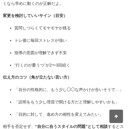
くなら早めに動くのが正解だよ。
変更を検討していいサイン（目安）
質問しづらくてモヤモヤが残る
トレ後に毎回ストレスが強い
指導の意図が理解できず不安
“行くのが憂うつ”が2〜3回続く
伝え方のコツ（角が立たない言い方）
「自分の性格的に、もう少し◯◯な声かけが合いそうで…」
「説明をもう少し理屈で聞ける方だと理解しやすいかも」
「目的に対して、進め方の相性を変えてみたい」
相手を否定せず、
“自分に合うスタイルの問題”として相談
するとス