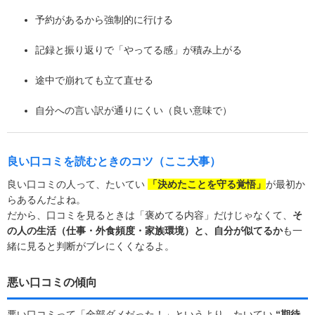
予約があるから強制的に行ける
記録と振り返りで「やってる感」が積み上がる
途中で崩れても立て直せる
自分への言い訳が通りにくい（良い意味で）
良い口コミを読むときのコツ（ここ大事）
良い口コミの人って、たいてい
「決めたことを守る覚悟」
が最初か
らあるんだよね。
だから、口コミを見るときは「褒めてる内容」だけじゃなくて、
そ
の人の生活（仕事・外食頻度・家族環境）と、自分が似てるか
も一
緒に見ると判断がブレにくくなるよ。
悪い口コミの傾向
悪い口コミって「全部ダメだった！」というより、たいてい
“期待