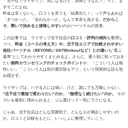
「北千住でライザップ、気になるけど…実際どうなん？」って、ま
ずそこだよね。
料金は安くないし、口コミを見ても「結果出た！」って声もあれば
「きつかった」「合わなかった」なんて本音も混ざる。
だからこ
そ、勢いで決めると後悔しやすい
のがパーソナルの世界。
この記事では、ライザップ北千住店の
口コミ・評判の傾向
を整理し
つつ、
料金（コースの考え方）や、北千住エリアで比較されやすい
他社パーソナル（BEYOND／24/7Workoutなど）との違い
も“選ぶ
基準”としてわかりやすくまとめるよ。さらに、通う前に知っておき
たい
無料カウンセリングのチェックポイント
や、「こういう人は相
性いい」「こういう人は別の選択肢もアリ」という現実的な話も包
み隠さず。
ライザップは、ハマる人には強い。けど、誰にでも万能じゃない。
“北千住で最短で変わりたい”のか、 “無理なく続けたい”のか。
その
ズレを最初に埋められると、ジム選びって一気にラクになる。
じゃあ、北千住店はどんな雰囲気で、どんな人が満足しやすいの
か。口コミと比較をもとに、いっしょに整理していこう。