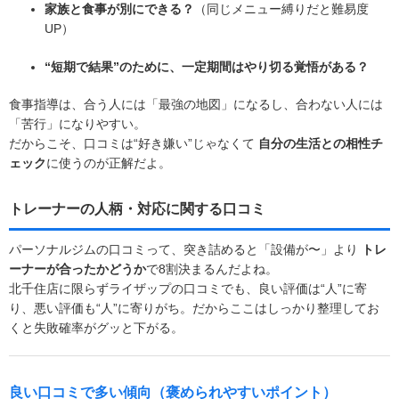
家族と食事が別にできる？
（同じメニュー縛りだと難易度
UP）
“短期で結果”のために、一定期間はやり切る覚悟がある？
食事指導は、合う人には「最強の地図」になるし、合わない人には
「苦行」になりやすい。
だからこそ、口コミは“好き嫌い”じゃなくて
自分の生活との相性チ
ェック
に使うのが正解だよ。
トレーナーの人柄・対応に関する口コミ
パーソナルジムの口コミって、突き詰めると「設備が〜」より
トレ
ーナーが合ったかどうか
で8割決まるんだよね。
北千住店に限らずライザップの口コミでも、良い評価は“人”に寄
り、悪い評価も“人”に寄りがち。だからここはしっかり整理してお
くと失敗確率がグッと下がる。
良い口コミで多い傾向（褒められやすいポイント）