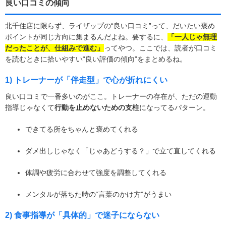
良い口コミの傾向
北千住店に限らず、ライザップの“良い口コミ”って、だいたい褒め
ポイントが同じ方向に集まるんだよね。要するに、
「一人じゃ無理
だったことが、仕組みで進む」
ってやつ。ここでは、読者が口コミ
を読むときに拾いやすい“良い評価の傾向”をまとめるね。
1) トレーナーが「伴走型」で心が折れにくい
良い口コミで一番多いのがここ。トレーナーの存在が、ただの運動
指導じゃなくて
行動を止めないための支柱
になってるパターン。
できてる所をちゃんと褒めてくれる
ダメ出しじゃなく「じゃあどうする？」で立て直してくれる
体調や疲労に合わせて強度を調整してくれる
メンタルが落ちた時の“言葉のかけ方”がうまい
2) 食事指導が「具体的」で迷子にならない