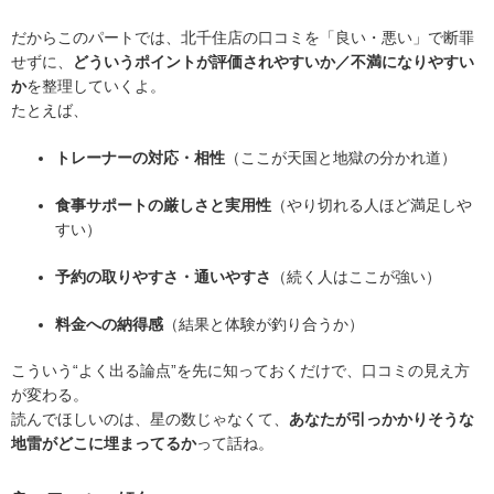
だからこのパートでは、北千住店の口コミを「良い・悪い」で断罪
せずに、
どういうポイントが評価されやすいか／不満になりやすい
か
を整理していくよ。
たとえば、
トレーナーの対応・相性
（ここが天国と地獄の分かれ道）
食事サポートの厳しさと実用性
（やり切れる人ほど満足しや
すい）
予約の取りやすさ・通いやすさ
（続く人はここが強い）
料金への納得感
（結果と体験が釣り合うか）
こういう“よく出る論点”を先に知っておくだけで、口コミの見え方
が変わる。
読んでほしいのは、星の数じゃなくて、
あなたが引っかかりそうな
地雷がどこに埋まってるか
って話ね。