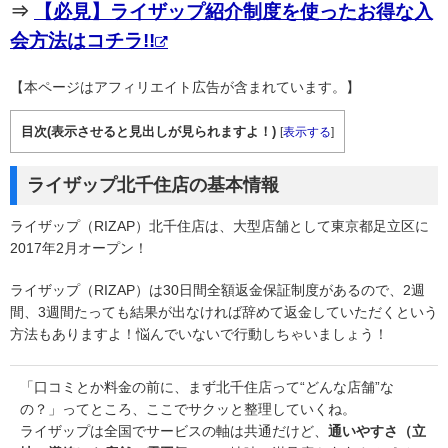
⇒
【必見】ライザップ紹介制度を使ったお得な入
会方法はコチラ!!
【本ページはアフィリエイト広告が含まれています。】
目次(表示させると見出しが見られますよ！)
[
表示する
]
ライザップ北千住店の基本情報
ライザップ（RIZAP）北千住店は、大型店舗として東京都足立区に
2017年2月オープン！
ライザップ（RIZAP）は30日間全額返金保証制度があるので、2週
間、3週間たっても結果が出なければ辞めて返金していただくという
方法もありますよ！悩んでいないで行動しちゃいましょう！
「口コミとか料金の前に、まず北千住店って“どんな店舗”な
の？」ってところ、ここでサクッと整理していくね。
ライザップは全国でサービスの軸は共通だけど、
通いやすさ（立