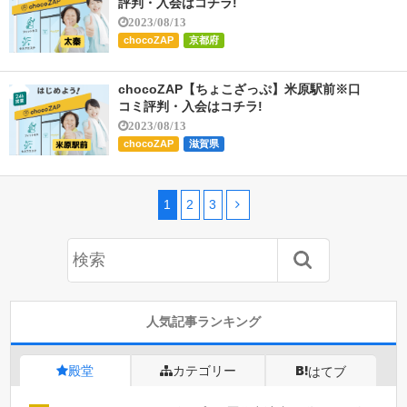
評判・入会はコチラ!
2023/08/13
chocoZAP
京都府
chocoZAP【ちょこざっぷ】米原駅前※口
コミ評判・入会はコチラ!
2023/08/13
chocoZAP
滋賀県
1
2
3
人気記事ランキング
殿堂
カテゴリー
はてブ