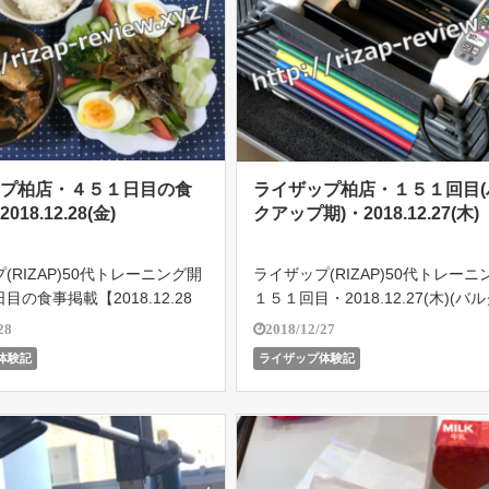
ップ柏店・４５１日目の食
ライザップ柏店・１５１回目(
18.12.28(金)
クアップ期)・2018.12.27(木)
(RIZAP)50代トレーニング開
ライザップ(RIZAP)50代トレーニ
目の食事掲載【2018.12.28
１５１回目・2018.12.27(木)(バ
ライザップ柏店で５４歳のオヤジ
プ期)。１日の食事メニュー掲載
28
2018/12/27
結果を残せるのか!?遂に201
イザップ柏店で５４歳のオヤジが
体験記
ライザップ体験記
18よりバルクアップ期突入！目指
で結果を残せるのか!?遂に2018.10
イ […]
りバル […]