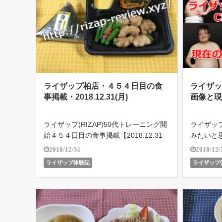
ライザップ柏店・４５４日目の食
ライザッ
事掲載・2018.12.31(月)
画像と現
ライザップ(RIZAP)50代トレーニング開
ライザッ
始４５４日目の食事掲載【2018.12.31
みたいと思
(月)】ライザップ柏店で５４歳のオヤジ
ットした
2018/12/31
2018/12/
がどこまで結果を残せるのか!?遂に201
くが、注
ライザップ体験記
ライザップ
8.10.18よりバルクアップ期突入！目指
健康にな
せボディメイ […]
康になって