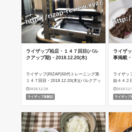
ライザップ柏店・１４７回目(バル
ライザ
クアップ期)・2018.12.20(木)
事掲載・20
ライザップ(RIZAP)50代トレーニング第
ライザップ
１４７回目・2018.12.20(木)(バルクアッ
始４４２日
プ期)。１日の食事メニュー掲載中！ラ
(水)】
2018/12/20
2018/12/
イザップ柏店で５４歳のオヤジがどこま
がどこまで
ライザップ体験記
ライザップ
で結果を残せるのか!?遂に2018.10.18よ
8.10.
りバル […]
せボディメ