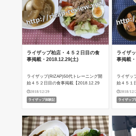
ライザップ柏店・４５２日目の食
ライザ
事掲載・2018.12.29(土)
事掲載・20
ライザップ(RIZAP)50代トレーニング開
ライザップ
始４５２日目の食事掲載【2018.12.29
始４５１日
(土)】ライザップ柏店で５４歳のオヤジ
(金)】
2018/12/29
2018/12/
がどこまで結果を残せるのか!?遂に201
がどこまで
ライザップ体験記
ライザップ
8.10.18よりバルクアップ期突入！目指
8.10.
せボディメイ […]
せボディメ