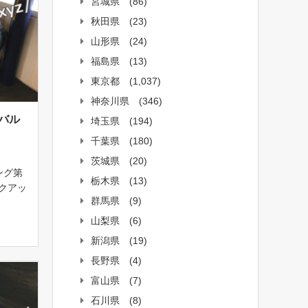
宮城県
(86)
秋田県
(23)
山形県
(24)
福島県
(13)
東京都
(1,037)
神奈川県
(346)
バル
埼玉県
(194)
千葉県
(180)
茨城県
(20)
ング第
栃木県
(13)
ルクアッ
群馬県
(9)
中！ラ
どこま
山梨県
(6)
.18よ
新潟県
(19)
長野県
(4)
富山県
(7)
石川県
(8)