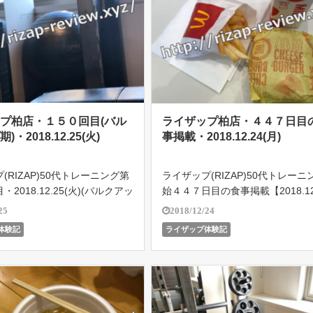
プ柏店・１５０回目(バル
ライザップ柏店・４４７日目
・2018.12.25(火)
事掲載・2018.12.24(月)
(RIZAP)50代トレーニング第
ライザップ(RIZAP)50代トレーニ
2018.12.25(火)(バルクアッ
始４４７日目の食事掲載【2018.12
１日の食事メニュー掲載中！ラ
(月)】ライザップ柏店で５４歳の
25
2018/12/24
柏店で５４歳のオヤジがどこま
がどこまで結果を残せるのか!?遂に
体験記
ライザップ体験記
るのか!?遂に2018.10.18よ
8.10.18よりバルクアップ期突入
]
せボディメイ […]