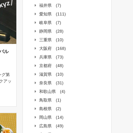
福井県
(7)
愛知県
(111)
岐阜県
(7)
静岡県
(28)
三重県
(10)
大阪府
(168)
バル
兵庫県
(73)
京都府
(48)
滋賀県
(10)
ング第
ルクアッ
奈良県
(31)
中！ラ
和歌山県
(4)
どこま
鳥取県
(1)
.18よ
島根県
(2)
岡山県
(14)
広島県
(49)