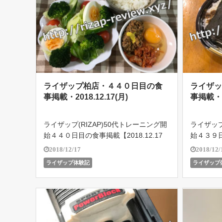
ライザップ柏店・４４０日目の食
ライザ
事掲載・2018.12.17(月)
事掲載・20
ライザップ(RIZAP)50代トレーニング開
ライザップ
始４４０日目の食事掲載【2018.12.17
始４３９日
(月)】ライザップ柏店で５４歳のオヤジ
(日)】
2018/12/17
2018/12/
がどこまで結果を残せるのか!?遂に201
がどこまで
ライザップ体験記
ライザップ
8.10.18よりバルクアップ期突入！目指
8.10.
せボディメイ […]
せボディメ