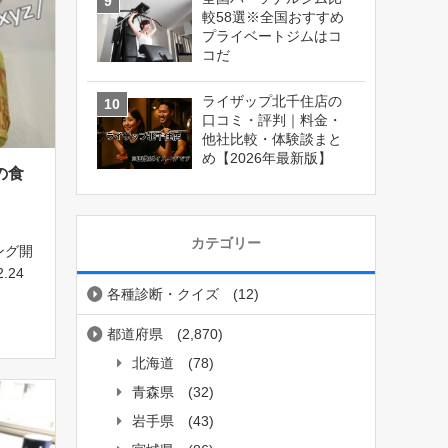
較58選※全国おすすめ
プライベートジムはコ
コだ
ライザップ北千住店の
口コミ・評判｜料金・
他社比較・体験談まと
め【2026年最新版】
の食
カテゴリー
ング開
.24
各種診断・クイズ
(12)
オヤジ
201
都道府県
(2,870)
！目指
北海道
(78)
青森県
(32)
岩手県
(43)