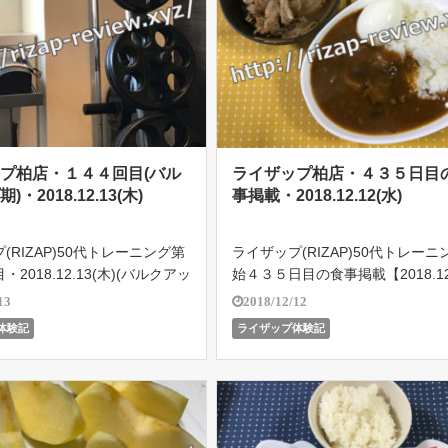
プ柏店・１４４回目(バル
ライザップ柏店・４３５日目
・2018.12.13(木)
事掲載・2018.12.12(水)
(RIZAP)50代トレーニング第
ライザップ(RIZAP)50代トレーニ
2018.12.13(木)(バルクアッ
始４３５日目の食事掲載【2018.12
１日の食事メニュー掲載中！ラ
(水)】ライザップ柏店で５４歳の
13
2018/12/12
柏店で５４歳のオヤジがどこま
がどこまで結果を残せるのか!?遂に
体験記
ライザップ体験記
るのか!?遂に2018.10.18よ
8.10.18よりバルクアップ期突入
]
せボディメイ […]