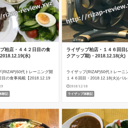
ップ柏店・４４２日目の食
ライザップ柏店・１４６回目(
18.12.19(水)
クアップ期)・2018.12.18(火)
(RIZAP)50代トレーニング開
ライザップ(RIZAP)50代トレーニ
目の食事掲載【2018.12.19
１４６回目・2018.12.18(火)(バ
ライザップ柏店で５４歳のオヤジ
プ期)。１日の食事メニュー掲載
19
2018/12/18
結果を残せるのか!?遂に201
イザップ柏店で５４歳のオヤジが
体験記
ライザップ体験記
18よりバルクアップ期突入！目指
で結果を残せるのか!?遂に2018.10
イ […]
りバル […]