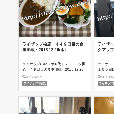
ライザップ柏店・４４９日目の食
ライザッ
事掲載・2018.12.26(水)
クアップ期)
ライザップ(RIZAP)50代トレーニング開
ライザップ
始４４９日目の食事掲載【2018.12.26
１５０回目・
(水)】ライザップ柏店で５４歳のオヤジ
プ期)。
2018/12/26
2018/12/
がどこまで結果を残せるのか!?遂に201
イザップ
ライザップ体験記
ライザップ
8.10.18よりバルクアップ期突入！目指
で結果を残せ
せボディメイ […]
りバル […