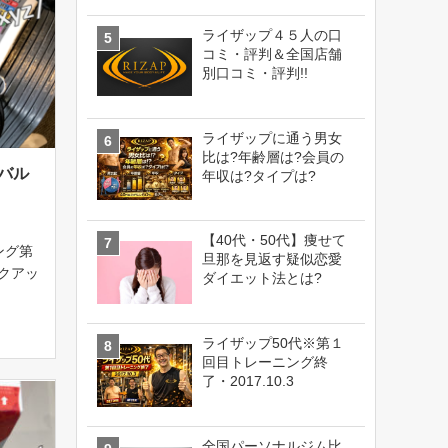
ライザップ４５人の口
コミ・評判＆全国店舗
別口コミ・評判!!
ライザップに通う男女
比は?年齢層は?会員の
バル
年収は?タイプは?
【40代・50代】痩せて
ング第
旦那を見返す疑似恋愛
ルクアッ
ダイエット法とは?
中！ラ
どこま
.18よ
ライザップ50代※第１
回目トレーニング終
了・2017.10.3
全国パーソナルジム比