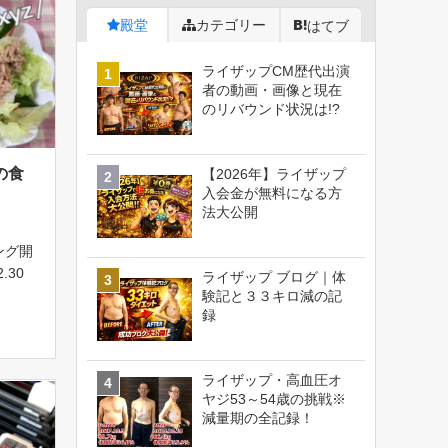
殿堂
カテゴリー
はてブ
ライザップCM歴代出演
者の動画・画像と現在
のリバウンド状況は!?
の食
【2026年】ライザップ
入会金が無料になる方
法大公開
ング開
.30
ライザップ ブログ｜体
オヤジ
験記と３３キロ減の記
録
201
！目指
ライザップ・高血圧オ
ヤジ53～54歳の挑戦※
減量期の全記録！