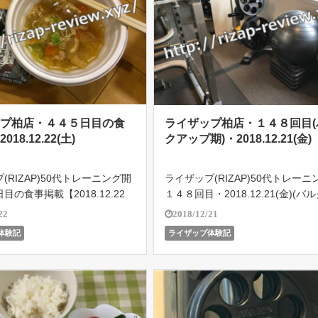
ップ柏店・４４５日目の食
ライザップ柏店・１４８回目(
18.12.22(土)
クアップ期)・2018.12.21(金)
(RIZAP)50代トレーニング開
ライザップ(RIZAP)50代トレーニ
目の食事掲載【2018.12.22
１４８回目・2018.12.21(金)(バ
ライザップ柏店で５４歳のオヤジ
プ期)。１日の食事メニュー掲載
22
2018/12/21
結果を残せるのか!?遂に201
イザップ柏店で５４歳のオヤジが
体験記
ライザップ体験記
18よりバルクアップ期突入！目指
で結果を残せるのか!?遂に2018.10
イ […]
りバル […]