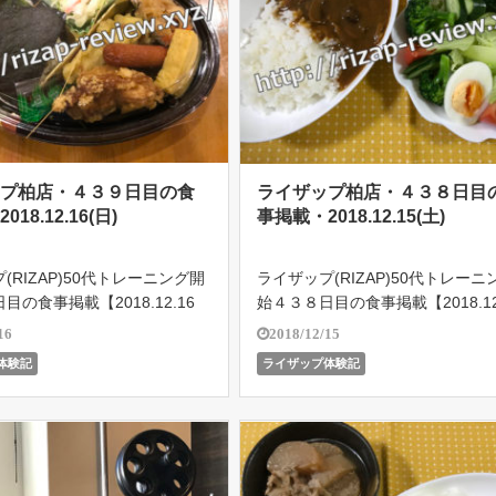
ップ柏店・４３９日目の食
ライザップ柏店・４３８日目
18.12.16(日)
事掲載・2018.12.15(土)
(RIZAP)50代トレーニング開
ライザップ(RIZAP)50代トレーニ
目の食事掲載【2018.12.16
始４３８日目の食事掲載【2018.12
ライザップ柏店で５４歳のオヤジ
(土)】ライザップ柏店で５４歳の
16
2018/12/15
結果を残せるのか!?遂に201
がどこまで結果を残せるのか!?遂に
体験記
ライザップ体験記
18よりバルクアップ期突入！目指
8.10.18よりバルクアップ期突入
イ […]
せボディメイ […]