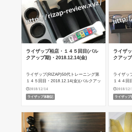
ライザップ柏店・１４５回目(バル
ライザッ
クアップ期)・2018.12.14(金)
クアップ期)
ライザップ(RIZAP)50代トレーニング第
ライザップ
１４５回目・2018.12.14(金)(バルクアッ
１４４回目・
プ期)。１日の食事メニュー掲載中！ラ
プ期)。
2018/12/14
2018/12/
イザップ柏店で５４歳のオヤジがどこま
イザップ
ライザップ体験記
ライザップ
で結果を残せるのか!?遂に2018.10.18よ
で結果を残せ
りバル […]
りバル […