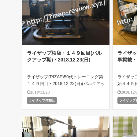
ライザップ柏店・１４９回目(バル
ライザ
クアップ期)・2018.12.23(日)
事掲載・20
ライザップ(RIZAP)50代トレーニング第
ライザップ
１４９回目・2018.12.23(日)(バルクアッ
始４４５日
プ期)。１日の食事メニュー掲載中！ラ
(土)】
2018/12/23
2018/12/
イザップ柏店で５４歳のオヤジがどこま
がどこまで
ライザップ体験記
ライザップ
で結果を残せるのか!?遂に2018.10.18よ
8.10.
りバル […]
せボディメ