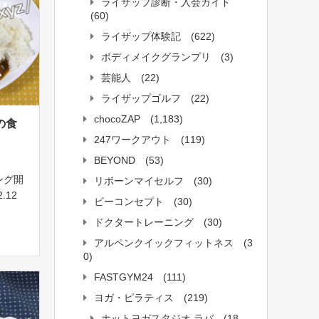
ライザップ診断・入会ガイド
(60)
ライザップ体験記
(622)
ボディメイクグランプリ
(3)
芸能人
(22)
ライザップゴルフ
(22)
chocoZAP
(1,183)
の食
247ワークアウト
(119)
BEYOND
(53)
ング開
リボーンマイセルフ
(30)
.12
ビーコンセプト
(30)
オヤジ
ドクタートレーニング
(30)
201
！目指
アルペンクイックフィットネス
(3
0)
FASTGYM24
(111)
ヨガ・ピラティス
(219)
ホットヨガスタジオ ラバ
(18