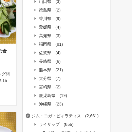
山口県
(3)
徳島県
(2)
香川県
(9)
愛媛県
(4)
高知県
(3)
福岡県
(81)
の食
佐賀県
(4)
長崎県
(6)
熊本県
(21)
ング開
大分県
(7)
.15
宮崎県
(2)
オヤジ
201
鹿児島県
(19)
！目指
沖縄県
(23)
ジム・ヨガ・ピィラティス
(2,661)
ライザップ
(855)