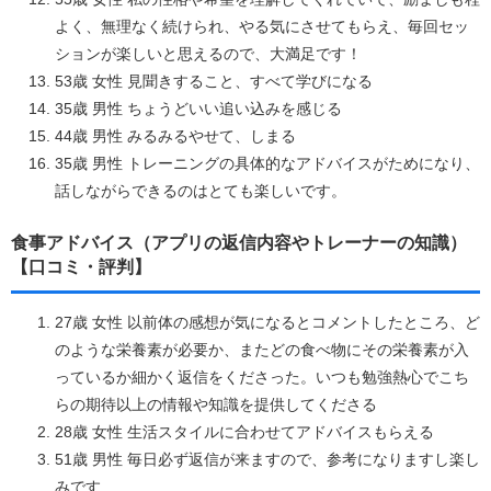
よく、無理なく続けられ、やる気にさせてもらえ、毎回セッ
ションが楽しいと思えるので、大満足です！
53歳 女性 見聞きすること、すべて学びになる
35歳 男性 ちょうどいい追い込みを感じる
44歳 男性 みるみるやせて、しまる
35歳 男性 トレーニングの具体的なアドバイスがためになり、
話しながらできるのはとても楽しいです。
食事アドバイス（アプリの返信内容やトレーナーの知識）
【口コミ・評判】
27歳 女性 以前体の感想が気になるとコメントしたところ、ど
のような栄養素が必要か、またどの食べ物にその栄養素が入
っているか細かく返信をくださった。いつも勉強熱心でこち
らの期待以上の情報や知識を提供してくださる
28歳 女性 生活スタイルに合わせてアドバイスもらえる
51歳 男性 毎日必ず返信が来ますので、参考になりますし楽し
みです