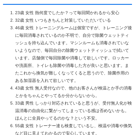
23歳 女性 熱何度でしたか？って毎回聞かれるから安心
32歳 女性 いつもきちんと対策していただいている
46歳 女性 トレーニングルームは個室ですが、トレーニング後
に毎回消毒されているのか不明で、自分で除菌ウェットティ
ッシュを持ち込んでいます。マシンルームも消毒されていな
いようなので、毎回自分の除菌ウェットティッシュで拭いて
います。店舗側で毎回除菌や消毒して欲しいです。ロッカー
や洗面所、トイレも除菌や消毒した方が良いと思います。ま
たこれから換気が難しくなってくると思うので、除菌作用の
ある加湿器を入れて欲しいです。
43歳 女性 無人受付なので、他のお客さんが検温とか手の消毒
とかをちゃんとやってるか分からないから。
33歳 男性 しっかり対応されていると思うが、受付無人化が検
温消毒の自由化に繋がってしまっている感は否めないかも。
ほんとに全員やってるのかな？という不安。
55歳 女性 トレーナー達も検査しているし、検温や消毒や換気
など目に見えてわかるので安心しています。