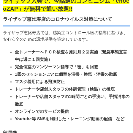
ライザップ入会で、今話題のコンビニジム「choc
oZAP」が無料で通い放題!!
ライザップ恵比寿店のコロナウイルス対策について
ライザップ恵比寿店では、感染症コントロール医の指導に基づき、
安心安全のための環境基準を策定しています。
全トレーナーへＰＣＲ検査を原則月２回実施（緊急事態宣言
中は週に１回実施）
完全個室のマンツーマン指導で「密」を回避
1回のセッションごとに個室を清掃・換気・消毒の徹底
マスク着用による飛沫防止
トレーナーや店舗スタッフの体調管理（検温）の徹底
トレーナーや店舗スタッフの1時間ごとの手洗い、手指消毒の
徹底
オンラインでのサービス提供
Youtube等 SNSを利用したトレーニング動画の配信 など
部屋数