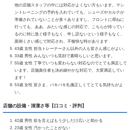
他の店舗スタッフの中には対応がよくない方もいます。マシ
ントレーニングの予約を入れていても、シューズやカルテが
準備されていないことが多々ありますし、フロントに尋ねに
行っても、ああ、みたいな感じの対応で、こちらが待ってい
るのに特に急ぐ様子もなく、申し訳ないという様子もなく、
面倒くさい感じで対応され、不愉快な時があります
43歳 女性 担当トレーナーさん以外の人も皆さん感じがよい。
33歳 男性 みんないつも笑顔で素晴らしいと思います。
55歳 女性 丁寧でいつも変わらない対応なのでとても満足して
います。店舗責任者も決め細やかな対応で、大変満足してい
ます！
53歳 女性 皆さま、パキパキ礼儀正しくてとても気持ちがよ
い。
店舗の設備・清潔さ等【口コミ・評判】
42歳 男性 欲を言えばもう少しだけ広いと助かる
23歳 女性 汚かったことがない