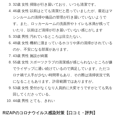
32歳 女性 掃除が行き届いており、いつも清潔です。
46歳 女性 以前はとても清潔だと思っていましたが、最近はマ
シンルームの清掃や備品の管理が行き届いていないようで
す。また、ロッカールームの洗面所やトイレも水滴が残って
いたり、以前ほど清掃が行き届いていない感じがします
33歳 男性 汚れているところは目立たない。
48歳 女性 機材に溜まっているホコリや床の清掃がされている
のか、不安になる部屋があります。
43歳 男性 施設が綺麗
55歳 女性 スポーツクラブの清潔感が感じられないところが嫌
でライザップに通い続けているので満足しています。ただコ
ロナ禍で人手が少ない時間帯もあり、その際は清掃状況で気
になることもあります。許容範囲ではありますが。
53歳 女性 受付がなくなり人員的に大変そうですがとても気を
回してくださっている。
44歳 男性 とても、きれい
RIZAPのコロナウイルス感染対策【口コミ・評判】