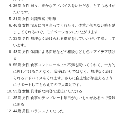
36歳 女性 日々、細かなアドバイスをいただき、とてもありが
たいです。
31歳 女性 知識豊富で明確
46歳 女性 悩みに向き合ってくれたり、体重が落ちない時も励
ましてくれるので、モチベーションにつながります
33歳 男性 無理なく続けられる提案をしていただいて満足して
います。
43歳 男性 体調による変動などの相談なども色々アイデア頂け
る
55歳 女性 食事コントロール上の不満も聞いてくれて、一方的
に押し付けることなく、我慢ばかりではなく、無理なく続け
られるアドバイスをくれます。さらに自主性が芽生えるよう
にサポートしてもらえてので大満足です。
53歳 女性 具体的な内容で返信いただける
35歳 男性 食事のテンプレート項目がないものがあるので登録
に困る
44歳 男性 バランスよくなった