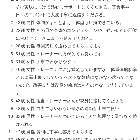
その実現に向けて熱心にサポートしてくださる。③食事や
日々のコメントに大変丁寧に返信をくださる。
42歳 男性 体調がずっとよく、体型も維持できている。
22歳 女性 その日の身体のコンディションや、効かせたい部位
に合わせて、メニューを組んでくれる。
28歳 女性 毎回楽しく通わせてもらってます
51歳 男性 トレーナーの方がとても良いです。
31歳 女性 丁寧でわかりやすい
46歳 女性 トレーニングには満足していますが、体重体脂肪率
ともに高止まりしていてベストな数値になかなか戻ってこな
いので、改善または改良の余地はあるのかな、と思っていま
す
43歳 女性 担当トレーナーさんが親身に接してくださる
42歳 女性 自力ではやれない辛さの運動が出来て良い
33歳 男性 トレーナーがついていることで無理なく妥協なく続
けられる
43歳 男性 質問に丁寧に答えてもらえる
55歳 女性 私の性格や希望を理解してくれていて、励ましも程