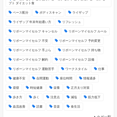
プト ダイエット食
ペース配分
ボディスキャン
ライザップ
ライザップ 年末年始通い方
リフレッシュ
リボーンマイセルフ キャンセル
リボーンマイセルフ ルール
リボーンマイセルフ 不安
リボーンマイセルフ 予約変更
リボーンマイセルフ 手ぶら
リボーンマイセルフ 持ち物
リボーンマイセルフ 解約
リボーンマイセルフ 設備
リボーンマイセルフ 運動苦手
ワークスタイル
仕事
健康不安
合間運動
座位時間
情報過多
昼寝
時短健康
栄養
正月太り対策
歩き方
歩く
注意点
減塩
筋力低下
血流改善
読書
音楽
食生活