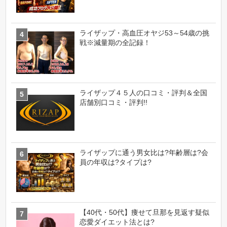
ライザップ・高血圧オヤジ53～54歳の挑
戦※減量期の全記録！
ライザップ４５人の口コミ・評判＆全国
店舗別口コミ・評判!!
ライザップに通う男女比は?年齢層は?会
員の年収は?タイプは?
【40代・50代】痩せて旦那を見返す疑似
恋愛ダイエット法とは?