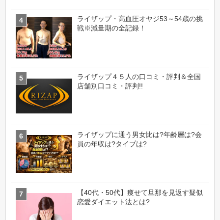
ライザップ・高血圧オヤジ53～54歳の挑
戦※減量期の全記録！
ライザップ４５人の口コミ・評判＆全国
店舗別口コミ・評判!!
ライザップに通う男女比は?年齢層は?会
員の年収は?タイプは?
【40代・50代】痩せて旦那を見返す疑似
恋愛ダイエット法とは?