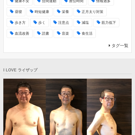
健康不安
合間運動
座位時間
情報過多
昼寝
時短健康
栄養
正月太り対策
歩き方
歩く
注意点
減塩
筋力低下
血流改善
読書
音楽
食生活
タグ一覧
I LOVE ライザップ