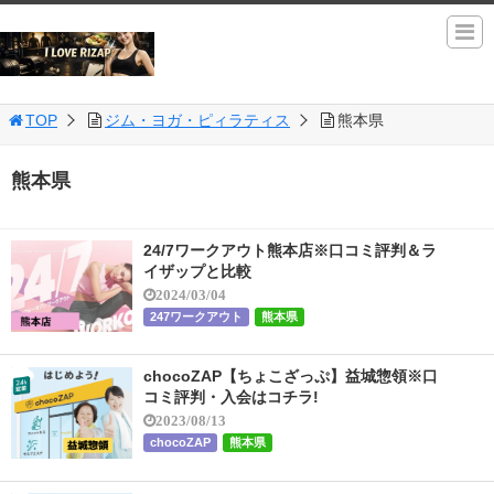
TOP
ジム・ヨガ・ピィラティス
熊本県
熊本県
24/7ワークアウト熊本店※口コミ評判＆ラ
イザップと比較
2024/03/04
247ワークアウト
熊本県
chocoZAP【ちょこざっぷ】益城惣領※口
コミ評判・入会はコチラ!
2023/08/13
chocoZAP
熊本県