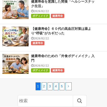
健康寿命を意識した間食「ヘルシースナッ
ク生活」
2026/02/22
ボディメイク
健康寿命
【健康寿命】６０代の高血圧対策は薬よ
り“呼吸”がカギだった
2026/02/22
健康寿命
健康寿命のための「外食ボディメイク」入
門
2026/02/22
ボディメイク
健康寿命
1
2
3
4
5