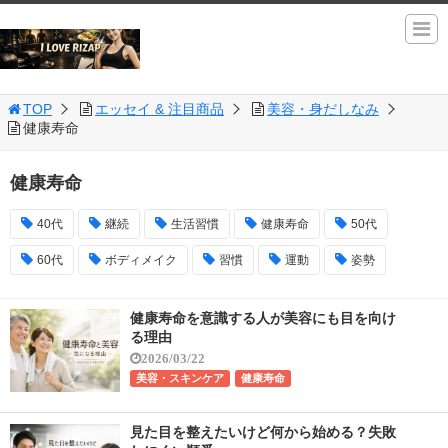
TOP
エッセイ & 注目商品
美容・身だしなみ
健康寿命
健康寿命
40代
継続
生活習慣
健康寿命
50代
60代
ボディメイク
習慣
運動
姿勢
健康寿命を意識する人が美容にも目を向け
る理由
2026/03/22
美容・スキンケア
健康寿命
見た目を整えたいけど何から始める？失敗