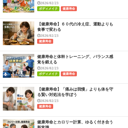
2026/02/23
ボディメイク
健康寿命
【健康寿命】６０代の冷え症、運動よりも
食事で変わる
2026/02/23
健康寿命
健康寿命と体幹トレーニング、バランス感
覚を鍛える
2026/02/23
ボディメイク
健康寿命
【健康寿命】「痛みは我慢」よりも体を守
る賢い対処法を学ぼう
2026/02/23
健康寿命
健康寿命とカロリー計算、ゆるく付き合う
新常識