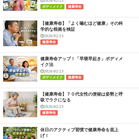
2026/02/23
ボディメイク
健康寿命
【健康寿命】「よく噛むほど健康」その科
学的な根拠を検証
2026/02/23
健康寿命
健康寿命アップ！「早寝早起き」ボディメ
イク法
2026/02/23
ボディメイク
健康寿命
【健康寿命】７０代女性の便秘は姿勢と呼
吸でラクになる
2026/02/23
健康寿命
休日のアクティブ習慣で健康寿命を底上
げ！