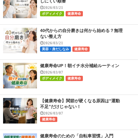
しにくい順番
2026/03/21
ボディメイク
健康寿命
40代からの自分磨きは何から始める？無理
ない整え方
2026/03/21
美容・身だしなみ
健康寿命
健康寿命UP！朝イチ水分補給ルーティン
2026/03/07
ボディメイク
健康寿命
【健康寿命】関節が硬くなる原因は“運動
不足”だけじゃない！
2026/03/07
健康寿命
健康寿命のための「自転車習慣」入門