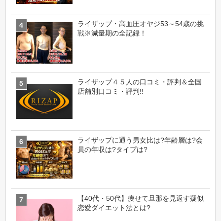
ライザップ・高血圧オヤジ53～54歳の挑
戦※減量期の全記録！
ライザップ４５人の口コミ・評判＆全国
店舗別口コミ・評判!!
ライザップに通う男女比は?年齢層は?会
員の年収は?タイプは?
【40代・50代】痩せて旦那を見返す疑似
恋愛ダイエット法とは?