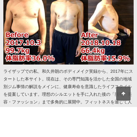
ライザップでの私、和久井朗のボディメイク実録から、2017年にス
タートした本サイト。現在は、その専門知識を活かした全国の地域
別ジム事情の解説をメインに、健康寿命を意識したライフスタイル
を提案しています。理想のシルエットを手に入れた後の「脱毛・美
容・ファッション」まで多角的に展開中。フィットネスを通じて人
生を謳歌したい方へ、実録に基づいたリアルで役立つ情報をお届け
します。地域・目的・予算に合わせたジム選びから、自分を磨き続
けるための美容情報までこれ一冊で解決します。