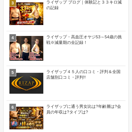
ライザップ ブログ｜体験記と３３キロ減
の記録
ライザップ・高血圧オヤジ53～54歳の挑
戦※減量期の全記録！
ライザップ４５人の口コミ・評判＆全国
店舗別口コミ・評判!!
ライザップに通う男女比は?年齢層は?会
員の年収は?タイプは?