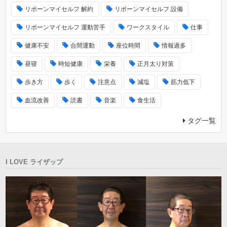
リボーンマイセルフ 解約
リボーンマイセルフ 設備
リボーンマイセルフ 運動苦手
ワークスタイル
仕事
健康不安
合間運動
座位時間
情報過多
昼寝
時短健康
栄養
正月太り対策
歩き方
歩く
注意点
減塩
筋力低下
血流改善
読書
音楽
食生活
タグ一覧
I LOVE ライザップ