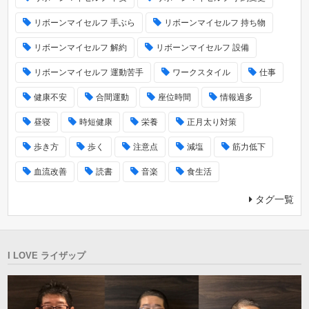
リボーンマイセルフ 手ぶら
リボーンマイセルフ 持ち物
リボーンマイセルフ 解約
リボーンマイセルフ 設備
リボーンマイセルフ 運動苦手
ワークスタイル
仕事
健康不安
合間運動
座位時間
情報過多
昼寝
時短健康
栄養
正月太り対策
歩き方
歩く
注意点
減塩
筋力低下
血流改善
読書
音楽
食生活
タグ一覧
I LOVE ライザップ