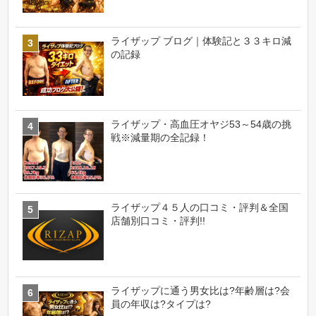
ライザップ ブログ｜体験記と３３キロ減
の記録
ライザップ・高血圧オヤジ53～54歳の挑
戦※減量期の全記録！
ライザップ４５人の口コミ・評判＆全国
店舗別口コミ・評判!!
ライザップに通う男女比は?年齢層は?会
員の年収は?タイプは?