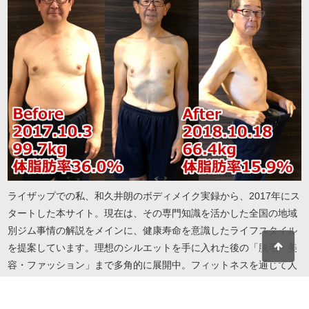
ライザップでの私、和久井朗のボディメイク実録から、2017年にス
タートした本サイト。現在は、その専門知識を活かした全国の地域
別ジム事情の解説をメインに、健康寿命を意識したライフスタイル
を提案しています。理想のシルエットを手に入れた後の「脱毛・美
容・ファッション」まで多角的に展開中。フィットネスを通じて人
生を謳歌したい方へ、実録に基づいたリアルで役立つ情報をお届け
します。地域・目的・予算に合わせたジム選びから、自分を磨き続