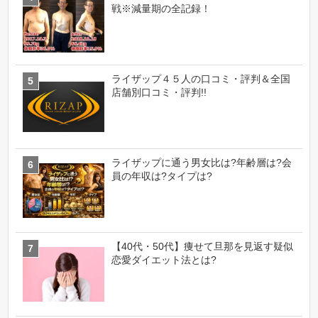
戦※減量期の全記録！
ライザップ４５人の口コミ・評判＆全国
店舗別口コミ・評判!!
ライザップに通う男女比は?年齢層は?会
員の年収は?タイプは?
【40代・50代】痩せて旦那を見返す疑似
恋愛ダイエット法とは?