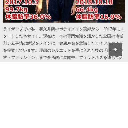
ライザップでの私、和久井朗のボディメイク実録から、2017年にス
タートした本サイト。現在は、その専門知識を活かした全国の地域
別ジム事情の解説をメインに、健康寿命を意識したライフスタイル
を提案しています。理想のシルエットを手に入れた後の「脱毛・美
容・ファッション」まで多角的に展開中。フィットネスを通じて人
生を謳歌したい方へ、実録に基づいたリアルで役立つ情報をお届け
します。地域・目的・予算に合わせたジム選びから、自分を磨き続
けるための美容情報までこれ一冊で解決します。
© 2026 I LOVE RIZAP