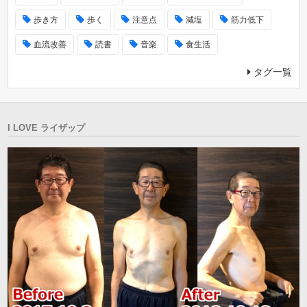
歩き方
歩く
注意点
減塩
筋力低下
血流改善
読書
音楽
食生活
タグ一覧
I LOVE ライザップ