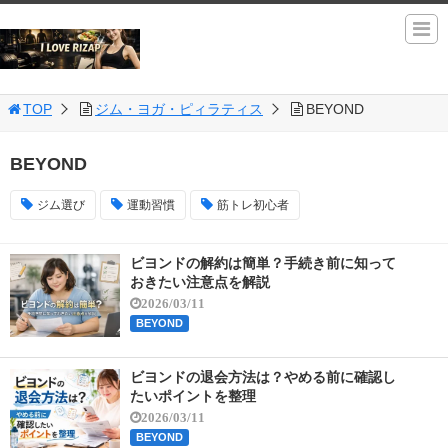
TOP
ジム・ヨガ・ピィラティス
BEYOND
BEYOND
ジム選び
運動習慣
筋トレ初心者
ビヨンドの解約は簡単？手続き前に知って
おきたい注意点を解説
2026/03/11
BEYOND
ビヨンドの退会方法は？やめる前に確認し
たいポイントを整理
2026/03/11
BEYOND