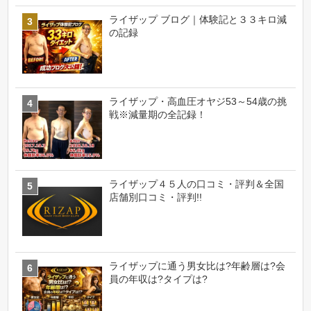
ライザップ ブログ｜体験記と３３キロ減
の記録
ライザップ・高血圧オヤジ53～54歳の挑
戦※減量期の全記録！
ライザップ４５人の口コミ・評判＆全国
店舗別口コミ・評判!!
ライザップに通う男女比は?年齢層は?会
員の年収は?タイプは?