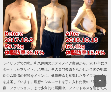
ライザップでの私、和久井朗のボディメイク実録から、2017年にス
タートした本サイト。現在は、その専門知識を活かした全国の地域
別ジム事情の解説をメインに、健康寿命を意識したライフスタイル
を提案しています。理想のシルエットを手に入れた後の「脱毛・美
容・ファッション」まで多角的に展開中。フィットネスを通じて人
生を謳歌したい方へ、実録に基づいたリアルで役立つ情報をお届け
します。地域・目的・予算に合わせたジム選びから、自分を磨き続
けるための美容情報までこれ一冊で解決します。