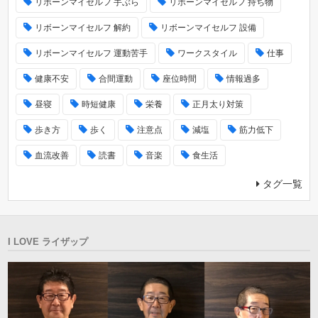
リボーンマイセルフ 手ぶら
リボーンマイセルフ 持ち物
リボーンマイセルフ 解約
リボーンマイセルフ 設備
リボーンマイセルフ 運動苦手
ワークスタイル
仕事
健康不安
合間運動
座位時間
情報過多
昼寝
時短健康
栄養
正月太り対策
歩き方
歩く
注意点
減塩
筋力低下
血流改善
読書
音楽
食生活
タグ一覧
I LOVE ライザップ