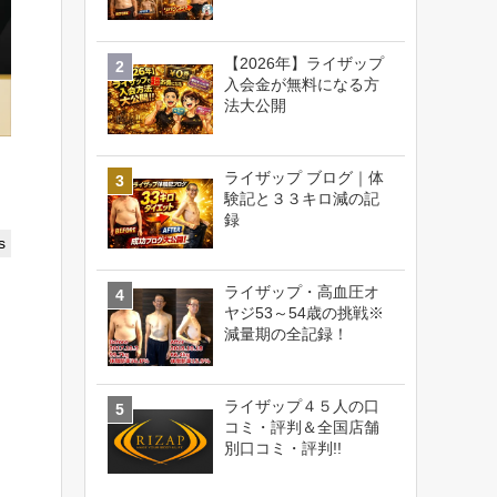
【2026年】ライザップ
入会金が無料になる方
法大公開
ライザップ ブログ｜体
験記と３３キロ減の記
録
s
ライザップ・高血圧オ
ヤジ53～54歳の挑戦※
減量期の全記録！
ライザップ４５人の口
コミ・評判＆全国店舗
別口コミ・評判!!