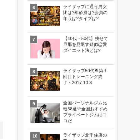
ライザップに通う男女
比は?年齢層は?会員の
年収は?タイプは?
【40代・50代】痩せて
旦那を見返す疑似恋愛
ダイエット法とは?
ライザップ50代※第１
回目トレーニング終
了・2017.10.3
全国パーソナルジム比
較58選※全国おすすめ
プライベートジムはコ
コだ
ライザップ北千住店の