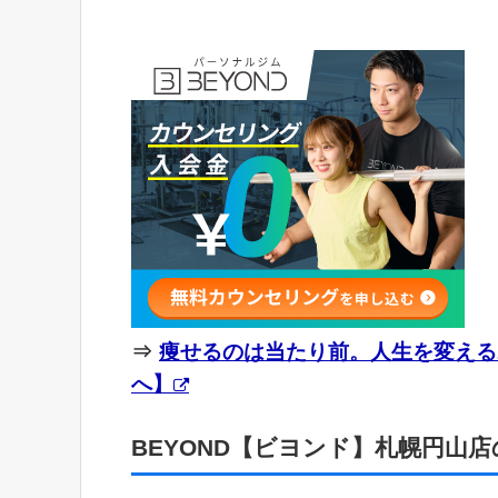
⇒
痩せるのは当たり前。人生を変える
へ】
BEYOND【ビヨンド】札幌円山