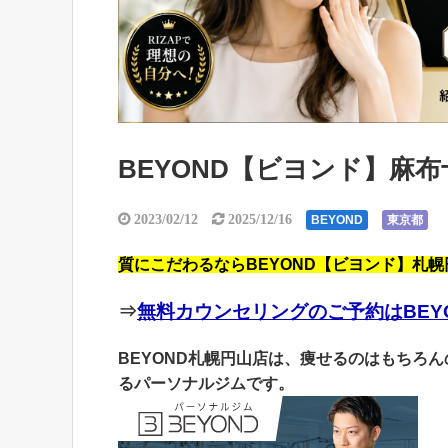
BEYOND【ビヨンド】麻
2023/02/12
2025/12/16
BEYOND
東京都
質にこだわるならBEYOND【ビヨンド】札幌
⇒
無料カウンセリングのご予約はBEYO
BEYOND札幌円山店は、痩せるのはもちろ
るパーソナルジムです。