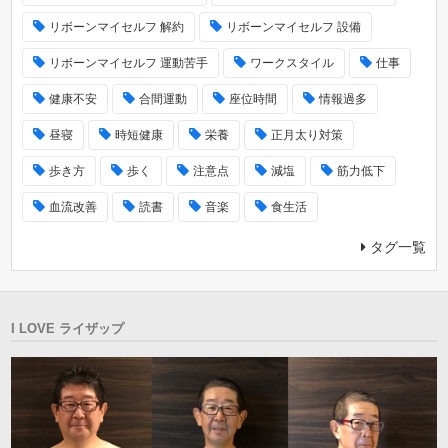
リボーンマイセルフ 解約
リボーンマイセルフ 設備
リボーンマイセルフ 運動苦手
ワークスタイル
仕事
健康不安
合間運動
座位時間
情報過多
昼寝
時短健康
栄養
正月太り対策
歩き方
歩く
注意点
減塩
筋力低下
血流改善
読書
音楽
食生活
タグ一覧
I LOVE ライザップ