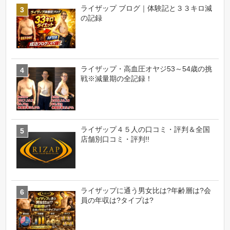
ライザップ ブログ｜体験記と３３キロ減
の記録
ライザップ・高血圧オヤジ53～54歳の挑
戦※減量期の全記録！
ライザップ４５人の口コミ・評判＆全国
店舗別口コミ・評判!!
ライザップに通う男女比は?年齢層は?会
員の年収は?タイプは?