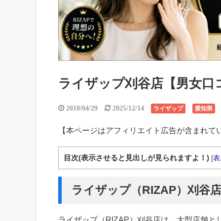
ライザップ刈谷店【男女口コミ
2018/04/29
2025/12/14
ライザップ
愛知県
【本ページはアフィリエイト広告が含まれて
目次(表示させると見出しが見られますよ！)
[
表
ライザップ（RIZAP）刈谷
ライザップ（RIZAP）刈谷店は、大型店舗とし