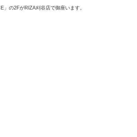
ACE」の2FがRIZA刈谷店で御座います。