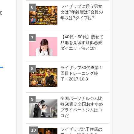
ライザップに通う男女
比は?年齢層は?会員の
て
年収は?タイプは?
【40代・50代】痩せて
旦那を見返す疑似恋愛
ダイエット法とは?
ライザップ50代※第１
回目トレーニング終
了・2017.10.3
全国パーソナルジム比
較58選※全国おすすめ
プライベートジムはコ
コだ
ライザップ北千住店の