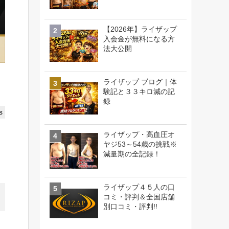
【2026年】ライザップ
入会金が無料になる方
法大公開
ライザップ ブログ｜体
験記と３３キロ減の記
録
s
ライザップ・高血圧オ
ヤジ53～54歳の挑戦※
減量期の全記録！
ライザップ４５人の口
コミ・評判＆全国店舗
別口コミ・評判!!