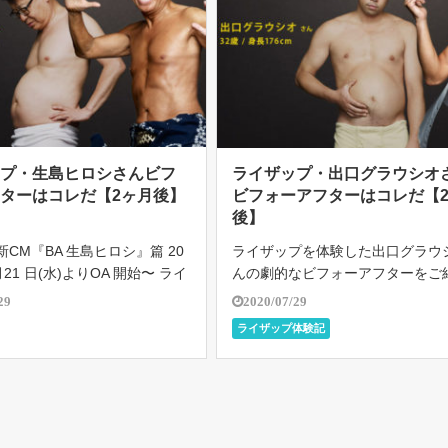
ップ・生島ヒロシさんビフ
ライザップ・出口グラウシオ
ターはコレだ【2ヶ月後】
ビフォーアフターはコレだ【
後】
 新CM『BA 生島ヒロシ』篇 20
ライザップを体験した出口グラウ
 月21 日(水)よりOA 開始〜 ライ
んの劇的なビフォーアフターをご
生島ヒロシさん出演の新CM が
結果には個人差があり、すべての
29
2020/07/29
登場！！64 歳とは思えないほ
様の結果になるとは限りません。 
ライザップ体験記
れた肉体美を披露！ボディメイ
ザップでは、適切な食事管理を行
…]
ら、個人に合わせたトレーニング
ーに […]