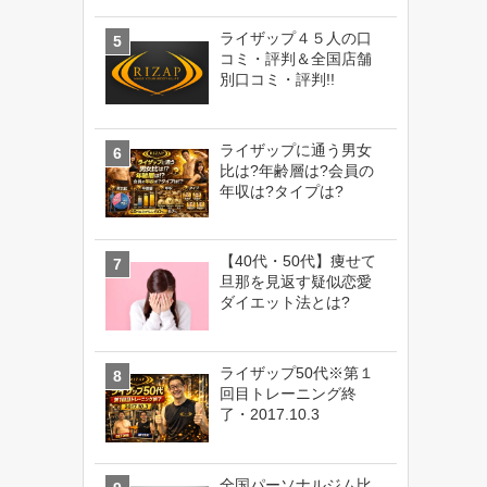
ライザップ４５人の口
コミ・評判＆全国店舗
別口コミ・評判!!
ライザップに通う男女
比は?年齢層は?会員の
年収は?タイプは?
【40代・50代】痩せて
旦那を見返す疑似恋愛
ダイエット法とは?
ライザップ50代※第１
回目トレーニング終
了・2017.10.3
全国パーソナルジム比