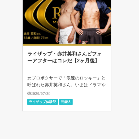
ライザップ・赤井英和さんビフォ
ーアフターはコレだ【2ヶ月後】
元プロボクサーで「浪速のロッキー」と
呼ばれた赤井英和さん。いまはドラマや
バラエティでおなじみの、ちょっとおち
2020/07/29
ゃめなお父さん的なイメージの人ですよ
ライザップ体験記
芸能人
ね。 じつは赤井さんも、ライザップで
本気ダイエットに挑戦していた時期があ
りま […]