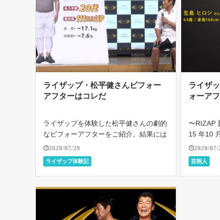
ライザップ・松平健さんビフォー
ライザ
アフターはコレだ
ォーアフ
ライザップを体験した松平健さんの劇的
〜RIZAP
なビフォーアフターをご紹介。結果には
15 年10
個人差があり、すべての方が同様の結果
ザップ、
2020/07/29
2020/07/
になるとは限りません。 ライザップで
いよいよ
ライザップ体験記
芸能人
は、適切な食事管理を行いながら、個人
ど洗練さ
に合わせたトレーニングメニューにて体
クに年齢 [
重管 […]