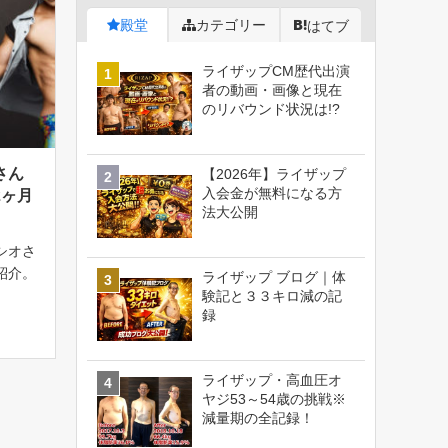
殿堂
カテゴリー
はてブ
ライザップCM歴代出演
者の動画・画像と現在
のリバウンド状況は!?
さん
【2026年】ライザップ
入会金が無料になる方
2ヶ月
法大公開
シオさ
紹介。
ライザップ ブログ｜体
方が同
験記と３３キロ減の記
録
ライ
いなが
メニュ
ライザップ・高血圧オ
ヤジ53～54歳の挑戦※
減量期の全記録！