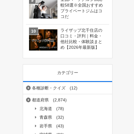
較58選※全国おすすめ
プライベートジムはコ
コだ
ライザップ北千住店の
口コミ・評判｜料金・
他社比較・体験談まと
め【2026年最新版】
カテゴリー
各種診断・クイズ
(12)
都道府県
(2,874)
北海道
(78)
青森県
(32)
岩手県
(43)