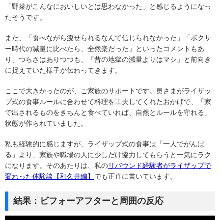
「野菜がこんなにおいしいとは思わなかった」と感じるようになっ
たそうです。
また、「食べながら痩せられるなんて信じられなかった」「ボクサ
ー時代の減量に比べたら、全然楽だった」といったコメントもあ
り、つらさはありつつも、「昔の地獄の減量よりはマシ」と前向き
に捉えていた様子が伝わってきます。
ここで大きかったのが、ご家族のサポートです。奥さまがライザッ
プ式の食事ルールに合わせて料理を工夫してくれたおかげで、「家
で出されるものをきちんと食べていれば、自然とルールを守れる」
状態が作られていました。
私も経験的に感じますが、ライザップ式の食事は「一人でがんば
る」より、家族や職場の人に少しだけ協力してもらうと一気にラク
になります。そのあたりは、私の
リバウンド経験者がライザップで
変わった体験談【和久井編】
でも正直に書いています。
結果：ビフォーアフターと周囲の反応