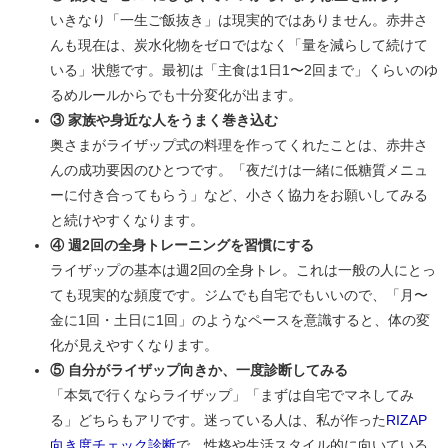
いきなり「一生ご飯抜き」は現実的ではありません。赤井さ
んも現在は、炭水化物をゼロではなく「量を減らして続けて
いる」状態です。最初は「主食は1日1〜2回まで」くらいのゆ
るめルールからでも十分変化が出ます。
③ 家族や身近な人をうまく巻き込む
奥さまがライザップ式の料理を作ってくれたことは、赤井さ
んの成功要因のひとつです。「夜だけは一緒に低糖質メニュ
ーに付き合ってもらう」など、小さく協力をお願いしてみる
と続けやすくなります。
④ 週2回の全身トレーニングを習慣にする
ライザップの基本は週2回の全身トレ。これは一般の人にとっ
ても現実的な頻度です。ジムでも自宅でもいいので、「月〜
金に1回・土日に1回」のようなペースを意識すると、体の変
化が見えやすくなります。
⑤ 自分がライザップ向きか、一度診断してみる
「本気で行くならライザップ」「まずは自宅でマネしてみ
る」どちらもアリです。迷っている人は、私が作った
RIZAP
向き度チェック診断
で、性格や生活スタイル的に向いている