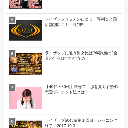
ライザップ４５人の口コミ・評判＆全国
店舗別口コミ・評判!!
ライザップに通う男女比は?年齢層は?会
員の年収は?タイプは?
【40代・50代】痩せて旦那を見返す疑似
恋愛ダイエット法とは?
ライザップ50代※第１回目トレーニング
終了・2017.10.3