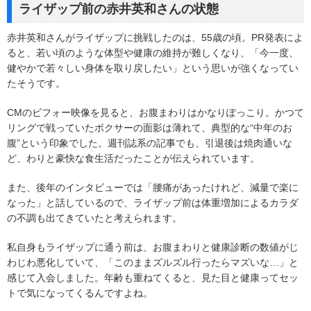
ライザップ前の赤井英和さんの状態
赤井英和さんがライザップに挑戦したのは、55歳の頃。PR発表によ
ると、若い頃のような体型や健康の維持が難しくなり、「今一度、
健やかで若々しい身体を取り戻したい」という思いが強くなってい
たそうです。
CMのビフォー映像を見ると、お腹まわりはかなりぽっこり。かつて
リングで戦っていたボクサーの面影は薄れて、典型的な“中年のお
腹”という印象でした。週刊誌系の記事でも、引退後は焼肉通いな
ど、わりと豪快な食生活だったことが伝えられています。
また、後年のインタビューでは「腰痛があったけれど、減量で楽に
なった」と話しているので、ライザップ前は体重増加によるカラダ
の不調も出てきていたと考えられます。
私自身もライザップに通う前は、お腹まわりと健康診断の数値がじ
わじわ悪化していて、「このままズルズル行ったらマズいな…」と
感じて入会しました。年齢も重ねてくると、見た目と健康ってセッ
トで気になってくるんですよね。