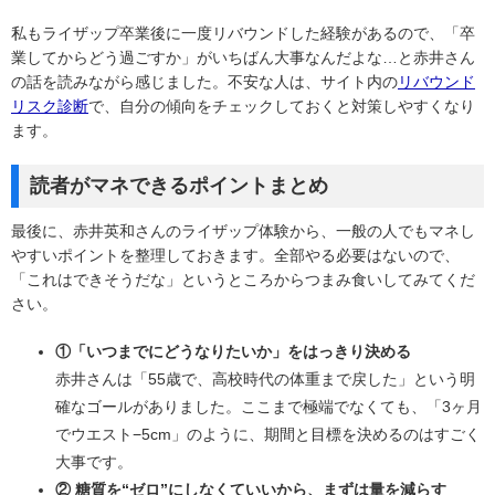
私もライザップ卒業後に一度リバウンドした経験があるので、「卒
業してからどう過ごすか」がいちばん大事なんだよな…と赤井さん
の話を読みながら感じました。不安な人は、サイト内の
リバウンド
リスク診断
で、自分の傾向をチェックしておくと対策しやすくなり
ます。
読者がマネできるポイントまとめ
最後に、赤井英和さんのライザップ体験から、一般の人でもマネし
やすいポイントを整理しておきます。全部やる必要はないので、
「これはできそうだな」というところからつまみ食いしてみてくだ
さい。
①「いつまでにどうなりたいか」をはっきり決める
赤井さんは「55歳で、高校時代の体重まで戻した」という明
確なゴールがありました。ここまで極端でなくても、「3ヶ月
でウエスト−5cm」のように、期間と目標を決めるのはすごく
大事です。
② 糖質を“ゼロ”にしなくていいから、まずは量を減らす