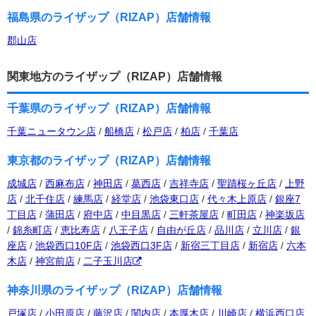
福島県のライザップ（RIZAP）店舗情報
郡山店
関東地方のライザップ（RIZAP）店舗情報
千葉県のライザップ（RIZAP）店舗情報
千葉ニュータウン店
/
船橋店
/
松戸店
/
柏店
/
千葉店
東京都のライザップ（RIZAP）店舗情報
成城店
/
西麻布店
/
神田店
/
葛西店
/
吉祥寺店
/
聖蹟桜ヶ丘店
/
上野
店
/
北千住店
/
練馬店
/
経堂店
/
池袋東口店
/
代々木上原店
/
銀座7
丁目店
/
蒲田店
/
府中店
/
中目黒店
/
三軒茶屋店
/
町田店
/
神楽坂店
/
錦糸町店
/
恵比寿店
/
八王子店
/
自由が丘店
/
品川店
/
立川店
/
銀
座店
/
池袋西口10F店
/
池袋西口3F店
/
新宿三丁目店
/
新宿店
/
六本
木店
/
神宮前店
/
二子玉川店
神奈川県のライザップ（RIZAP）店舗情報
戸塚店
/
小田原店
/
藤沢店
/
関内店
/
本厚木店
/
川崎店
/
横浜西口店