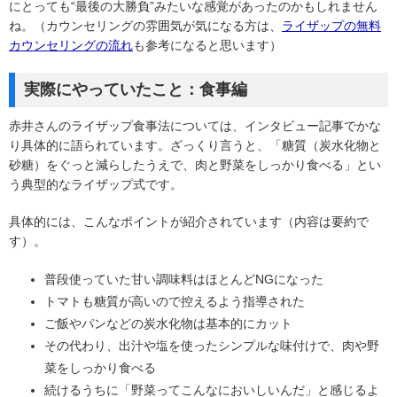
にとっても“最後の大勝負”みたいな感覚があったのかもしれません
ね。（カウンセリングの雰囲気が気になる方は、
ライザップの無料
カウンセリングの流れ
も参考になると思います）
実際にやっていたこと：食事編
赤井さんのライザップ食事法については、インタビュー記事でかな
り具体的に語られています。ざっくり言うと、「糖質（炭水化物と
砂糖）をぐっと減らしたうえで、肉と野菜をしっかり食べる」とい
う典型的なライザップ式です。
具体的には、こんなポイントが紹介されています（内容は要約で
す）。
普段使っていた甘い調味料はほとんどNGになった
トマトも糖質が高いので控えるよう指導された
ご飯やパンなどの炭水化物は基本的にカット
その代わり、出汁や塩を使ったシンプルな味付けで、肉や野
菜をしっかり食べる
続けるうちに「野菜ってこんなにおいしいんだ」と感じるよ