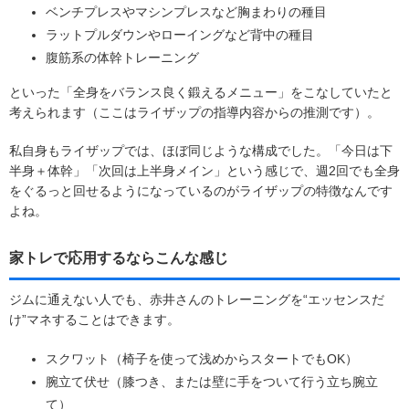
ベンチプレスやマシンプレスなど胸まわりの種目
ラットプルダウンやローイングなど背中の種目
腹筋系の体幹トレーニング
といった「全身をバランス良く鍛えるメニュー」をこなしていたと
考えられます（ここはライザップの指導内容からの推測です）。
私自身もライザップでは、ほぼ同じような構成でした。「今日は下
半身＋体幹」「次回は上半身メイン」という感じで、週2回でも全身
をぐるっと回せるようになっているのがライザップの特徴なんです
よね。
家トレで応用するならこんな感じ
ジムに通えない人でも、赤井さんのトレーニングを“エッセンスだ
け”マネすることはできます。
スクワット（椅子を使って浅めからスタートでもOK）
腕立て伏せ（膝つき、または壁に手をついて行う立ち腕立
て）