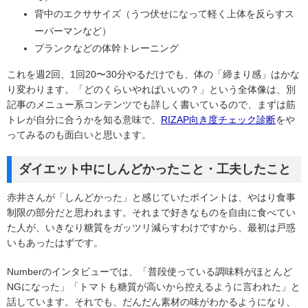
背中のエクササイズ（うつ伏せになって軽く上体を反らすス
ーパーマンなど）
プランクなどの体幹トレーニング
これを週2回、1回20〜30分やるだけでも、体の「締まり感」はかな
り変わります。「どのくらいやればいいの？」という全体像は、別
記事のメニュー系コンテンツでも詳しく書いているので、まずは筋
トレが自分に合うかを知る意味で、
RIZAP向き度チェック診断
をや
ってみるのも面白いと思います。
ダイエット中にしんどかったこと・工夫したこと
赤井さんが「しんどかった」と感じていたポイントは、やはり食事
制限の部分だと思われます。それまで好きなものを自由に食べてい
た人が、いきなり糖質をガッツリ減らすわけですから、最初は戸惑
いもあったはずです。
Numberのインタビューでは、「普段使っている調味料がほとんど
NGになった」「トマトも糖質が高いから控えるように言われた」と
話しています。それでも、だんだん素材の味がわかるようになり、