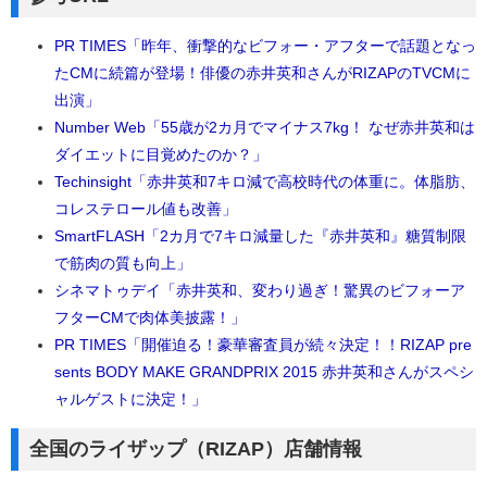
PR TIMES「昨年、衝撃的なビフォー・アフターで話題となっ
たCMに続篇が登場！俳優の赤井英和さんがRIZAPのTVCMに
出演」
Number Web「55歳が2カ月でマイナス7kg！ なぜ赤井英和は
ダイエットに目覚めたのか？」
Techinsight「赤井英和7キロ減で高校時代の体重に。体脂肪、
コレステロール値も改善」
SmartFLASH「2カ月で7キロ減量した『赤井英和』糖質制限
で筋肉の質も向上」
シネマトゥデイ「赤井英和、変わり過ぎ！驚異のビフォーア
フターCMで肉体美披露！」
PR TIMES「開催迫る！豪華審査員が続々決定！！RIZAP pre
sents BODY MAKE GRANDPRIX 2015 赤井英和さんがスペシ
ャルゲストに決定！」
全国のライザップ（RIZAP）店舗情報