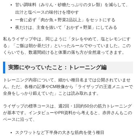
甘い調味料（みりん・砂糖たっぷりのタレ類）を減らして、
出汁と塩ベースの味付けを増やす
一食に必ず「肉か魚＋野菜2品以上」をセットにする
夜だけは、主食を抜いて「おかず＋野菜」にしてみる
私もライザップ中は、同じように「タレをやめて、塩とレモンにす
る」「ご飯は朝か昼だけ」といったルールでやっていました。この
くらいでも、数週間続けると体重の落ち方が全然違ってきます。
実際にやっていたこと：トレーニング編
トレーニング内容について、細かい種目名までは公開されていませ
ん。ただ、各種の記事やCM映像から「ライザップの王道メニューで
全身をしっかり鍛えていた」ことは読み取れます。
ライザップの標準コースは、週2回・1回約50分の筋力トレーニング
が基本です。インタビューやPR資料から考えると、赤井さんもこの
ベースに沿って、
スクワットなど下半身の大きな筋肉を使う種目