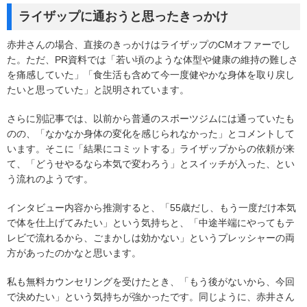
ライザップに通おうと思ったきっかけ
赤井さんの場合、直接のきっかけはライザップのCMオファーでし
た。ただ、PR資料では「若い頃のような体型や健康の維持の難しさ
を痛感していた」「食生活も含めて今一度健やかな身体を取り戻し
たいと思っていた」と説明されています。
さらに別記事では、以前から普通のスポーツジムには通っていたも
のの、「なかなか身体の変化を感じられなかった」とコメントして
います。そこに「結果にコミットする」ライザップからの依頼が来
て、「どうせやるなら本気で変わろう」とスイッチが入った、とい
う流れのようです。
インタビュー内容から推測すると、「55歳だし、もう一度だけ本気
で体を仕上げてみたい」という気持ちと、「中途半端にやってもテ
レビで流れるから、ごまかしは効かない」というプレッシャーの両
方があったのかなと思います。
私も無料カウンセリングを受けたとき、「もう後がないから、今回
で決めたい」という気持ちが強かったです。同じように、赤井さん