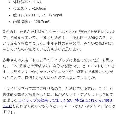
体脂肪率：−7.6％
ウエスト：−15.5cm
総コレステロール：−17mg/dL
内臓脂肪：−129.7cm²
CMでは、たるんだお腹からシックスパックが浮かび上がるレベルま
で引き締まっていて、「変わり過ぎ！」「あれ同一人物なの？」と
いう反応が相次ぎました。中年男性の希望の星、みたいな扱われ方
をしていたのを覚えている方も多いと思います。
赤井さん本人も「もっと早くライザップに出会っていれば…と思っ
た」「2ヶ月前との変貌ぶりに自分でも驚いた」とコメントしていま
す。長年うまくいかなかったダイエットが、短期間で成果につなが
ったことで、自信もかなり戻ったのではないでしょうか。
「ライザップって本当に痩せるの？」と感じている方は、こうした
具体的な数値と写真をもとに、私がメリット・デメリットも含めて
整理した
ライザップの効果って怪しくない?本当はどれくらい痩せ
るの?
もあわせて読んでもらうと、イメージがだいぶクリアになるは
ずです。