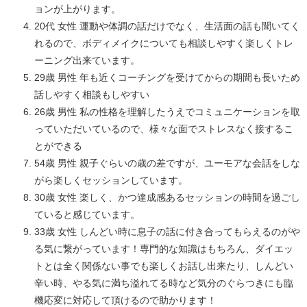
ョンが上がります。
20代 女性 運動や体調の話だけでなく、生活面の話も聞いてく
れるので、ボディメイクについても相談しやすく楽しくトレ
ーニング出来ています。
29歳 男性 年も近くコーチングを受けてからの期間も長いため
話しやすく相談もしやすい
26歳 男性 私の性格を理解したうえでコミュニケーションを取
っていただいているので、様々な面でストレスなく接するこ
とができる
54歳 男性 親子ぐらいの歳の差ですが、ユーモアな会話をしな
がら楽しくセッションしています。
30歳 女性 楽しく、かつ達成感あるセッションの時間を過ごし
ていると感じています。
33歳 女性 しんどい時に息子の話に付き合ってもらえるのがや
る気に繋がっています！専門的な知識はもちろん、ダイエッ
トとは全く関係ない事でも楽しくお話し出来たり、しんどい
辛い時、やる気に満ち溢れてる時など気分のぐらつきにも臨
機応変に対応して頂けるので助かります！