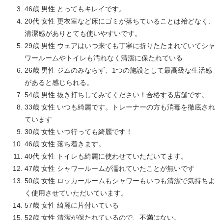
46歳 男性 とってもキレイです。
20代 女性 更衣室など床にゴミが落ちていることは殆どなく、
清潔感がありとても使いやすいです。
29歳 男性 ウェアはいつ来ても丁寧に折りたたまれていてシャ
ワールームやトイレも汚れなく清潔に保たれている
26歳 男性 ジムのみならず、1つの施設として最高級な生活感
があると感じられる。
54歳 男性 抜き打ちしてみてください！合格する店舗です。
33歳 女性 いつも綺麗です。トレーナーの方も消毒を徹底され
ています
30歳 女性 いつ行っても綺麗です！
46歳 女性 落ち着きます。
40代 女性 トイレも綺麗に使わせていただいてます。
47歳 女性 シャワールームが濡れていたことが無いです
50歳 女性 ロッカールームもシャワーもいつも清潔で気持ちよ
く使用させていただいています。
57歳 女性 綺麗に片付いている
52歳 女性 清潔が保たれているので、不満はない。