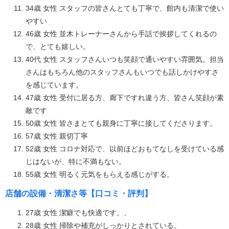
34歳 女性 スタッフの皆さんとても丁寧で、館内も清潔で使い
やすい
46歳 女性 並木トレーナーさんから手話で挨拶してくれるの
で、とても嬉しい。
40代 女性 スタッフさんいつも笑顔で通いやすい雰囲気。担当
さんはもちろん他のスタッフさんもいつでも話しかけやすさ
を感じています。
47歳 女性 受付に居る方、廊下ですれ違う方、皆さん笑顔が素
敵です
50歳 女性 皆さまとても親身に丁寧に接してくださります。
57歳 女性 親切丁寧
52歳 女性 コロナ対応で、以前ほどおもてなしを受けている感
じはないが、特に不満もない。
55歳 女性 明るく元気をもらえる感じがする。
店舗の設備・清潔さ等【口コミ・評判】
27歳 女性 潔癖でも快適です。、
28歳 女性 掃除や補充がしっかりとされている。