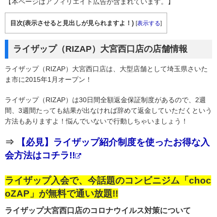
【本ページはアフィリエイト広告が含まれています。】
目次(表示させると見出しが見られますよ！)
[
表示する
]
ライザップ（RIZAP）大宮西口店の店舗情報
ライザップ（RIZAP）大宮西口店は、大型店舗として埼玉県さいた
ま市に2015年1月オープン！
ライザップ（RIZAP）は30日間全額返金保証制度があるので、2週
間、3週間たっても結果が出なければ辞めて返金していただくという
方法もありますよ！悩んでいないで行動しちゃいましょう！
⇒
【必見】ライザップ紹介制度を使ったお得な入
会方法はコチラ!!
ライザップ入会で、今話題のコンビニジム「choc
oZAP」が無料で通い放題!!
ライザップ大宮西口店のコロナウイルス対策について