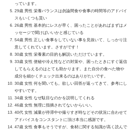
っています。
29歳 男性 栄養バランスは勿論間食や食事の時間等のアドバイ
スもいくつも貰い
26歳 男性 基本的にレスが早く、困ったことがあればまずはメ
ッセージで聞けばいいかと感じている
54歳 男性 正しい食事をしていない事を見抜いて、しっかり注
意してくれています。さすがです！
30歳 女性 栄養素の目的も解説いただけています。
33歳 女性 便秘や冷え性などの対策や、困ったときにすぐ返信
してもらえるのはとても助かります。また自分の食べた物や
成分を細かくチェック出来るのはありがたいです。
30歳 女性 何を聞いても。欲しい回答が返ってきて、参考にし
やすいです。
34歳 女性 なぜ駄目なのかを説明してくれる
46歳 女性 無理に指摘されてないからいい。
40代 女性 減量が停滞中や撮りすぎ時などその状況に合わせて
アドバイスをコンスタントに頂け本当に感謝です。
47歳 女性 食事もそうですが、食材に関する知識が高く読んで