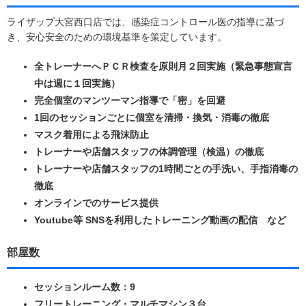
ライザップ大宮西口店では、感染症コントロール医の指導に基づ
き、安心安全のための環境基準を策定しています。
全トレーナーへＰＣＲ検査を原則月２回実施（緊急事態宣言
中は週に１回実施）
完全個室のマンツーマン指導で「密」を回避
1回のセッションごとに個室を清掃・換気・消毒の徹底
マスク着用による飛沫防止
トレーナーや店舗スタッフの体調管理（検温）の徹底
トレーナーや店舗スタッフの1時間ごとの手洗い、手指消毒の
徹底
オンラインでのサービス提供
Youtube等 SNSを利用したトレーニング動画の配信 など
部屋数
セッションルーム数：9
フリートレーニング・マルチマシン３台