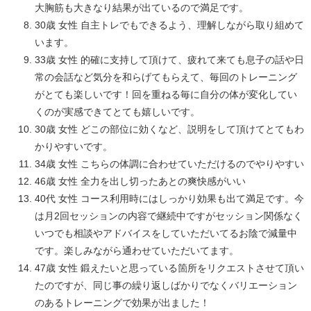
大胸筋も大きなり結果が出ているので満足です。
30歳 女性 自主トレでもできるよう、理解しながら取り組めて
います。
33歳 女性 的確に支持して頂けて、疲れて来ても息子の話や日
常の会話など気分を和らげてもらえて、毎回のトレーニング
がとても楽しいです！回を重ねる毎に自分の体が変化してい
くのが実感できてとても嬉しいです。
30歳 女性 どこの部位に効くなど、説明をして頂けてとてもわ
かりやすいです。
34歳 女性 こちらの体調に合わせていただけるのでやりやすい
46歳 女性 全力を出し切ったあとの爽快感がいい
40代 女性 コース利用時にはしっかり効果も出て満足です。今
は月2回セッションの内容で継続中ですがセッション関係なく
いつでも相談やアドバイスをしていただいてるお陰で減量中
です。楽しみながら通わせていただいてます。
47歳 女性 鍛えたいと思っている箇所をリクエストさせて頂い
たのですが、同じ事の繰り返しばかりでなくバリエーション
のあるトレーニングで効果が出ました！