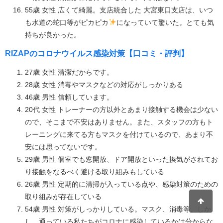
55歳 女性 広くて綺麗。支店統合した 大宮東口支店は、いつ
も水道の蛇口等がピカピカ
になっていて驚いた。とても気
持ちが良かった。
RIZAPのコロナウイルス感染対策【口コミ・評判】
27歳 女性 清潔だからです。
28歳 女性 消毒やマスクなどの対応がしっかりある
46歳 男性 信頼しています。
20代 女性 トレーナーの方以外とあまり接触する機会は少ない
ので、そこまで不安はありません。また、スタッフの方もト
レーニングに来てる方もマスクを付けているので、あまり不
安には思ってないです。
29歳 男性 個室でも窓開放、ドア開放といった換気がされてお
り接触をなるべく避ける取り組みもしている
26歳 男性 定期的に清掃が入っている点や、感染対策のための
取り組みが存在している
54歳 男性 対策がしっかりしている。マスク、消毒等、しか
し、通っている私たちがコロナに感染しているかは分からな