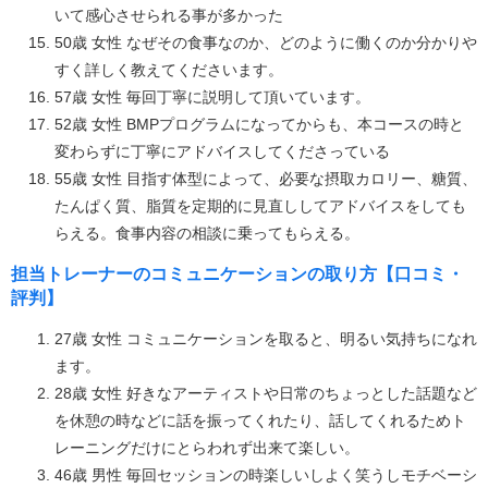
いて感心させられる事が多かった
50歳 女性 なぜその食事なのか、どのように働くのか分かりや
すく詳しく教えてくださいます。
57歳 女性 毎回丁寧に説明して頂いています。
52歳 女性 BMPプログラムになってからも、本コースの時と
変わらずに丁寧にアドバイスしてくださっている
55歳 女性 目指す体型によって、必要な摂取カロリー、糖質、
たんぱく質、脂質を定期的に見直ししてアドバイスをしても
らえる。食事内容の相談に乗ってもらえる。
担当トレーナーのコミュニケーションの取り方【口コミ・
評判】
27歳 女性 コミュニケーションを取ると、明るい気持ちになれ
ます。
28歳 女性 好きなアーティストや日常のちょっとした話題など
を休憩の時などに話を振ってくれたり、話してくれるためト
レーニングだけにとらわれず出来て楽しい。
46歳 男性 毎回セッションの時楽しいしよく笑うしモチベーシ