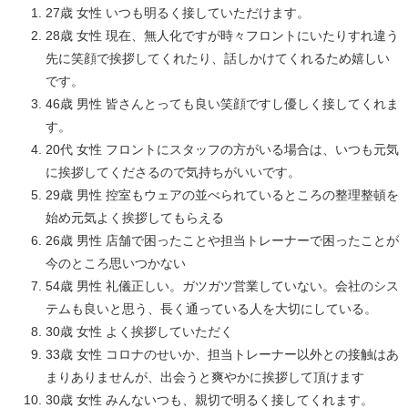
27歳 女性 いつも明るく接していただけます。
28歳 女性 現在、無人化ですが時々フロントにいたりすれ違う
先に笑顔で挨拶してくれたり、話しかけてくれるため嬉しい
です。
46歳 男性 皆さんとっても良い笑顔ですし優しく接してくれま
す。
20代 女性 フロントにスタッフの方がいる場合は、いつも元気
に挨拶してくださるので気持ちがいいです。
29歳 男性 控室もウェアの並べられているところの整理整頓を
始め元気よく挨拶してもらえる
26歳 男性 店舗で困ったことや担当トレーナーで困ったことが
今のところ思いつかない
54歳 男性 礼儀正しい。ガツガツ営業していない。会社のシス
テムも良いと思う、長く通っている人を大切にしている。
30歳 女性 よく挨拶していただく
33歳 女性 コロナのせいか、担当トレーナー以外との接触はあ
まりありませんが、出会うと爽やかに挨拶して頂けます
30歳 女性 みんないつも、親切で明るく接してくれます。