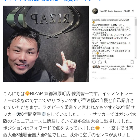
こんにちは
RIZAP 京都河原町店 佐賀智一です。イケメントレー
ナーの次なのですごくやりづらいですが早速僕の自慢と自己紹介さ
せていただきます。ラグビー？柔道？と言われがちですが10年間サ
ッカー
8年間空手
をしていました。 ・ ・サッカーではガンバ大
阪のジュニアユースに所属していて夏冬全国大会に出場しました。
ポジションはフォワードで点を取っていました
・ ・空手では関
西大会3連覇全国大会2位でした。以外に空手のセンスがありまし