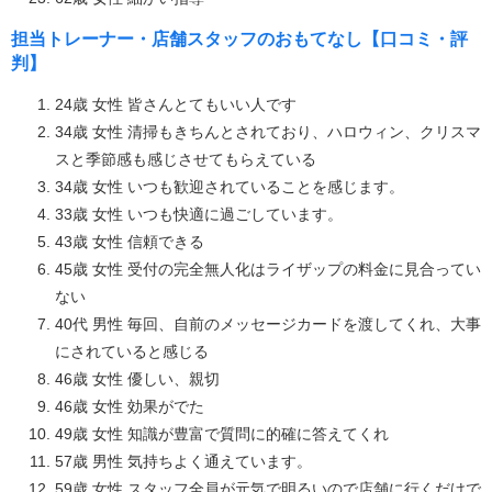
担当トレーナー・店舗スタッフのおもてなし【口コミ・評
判】
24歳 女性 皆さんとてもいい人です
34歳 女性 清掃もきちんとされており、ハロウィン、クリスマ
スと季節感も感じさせてもらえている
34歳 女性 いつも歓迎されていることを感じます。
33歳 女性 いつも快適に過ごしています。
43歳 女性 信頼できる
45歳 女性 受付の完全無人化はライザップの料金に見合ってい
ない
40代 男性 毎回、自前のメッセージカードを渡してくれ、大事
にされていると感じる
46歳 女性 優しい、親切
46歳 女性 効果がでた
49歳 女性 知識が豊富で質問に的確に答えてくれ
57歳 男性 気持ちよく通えています。
59歳 女性 スタッフ全員が元気で明るいので店舗に行くだけで