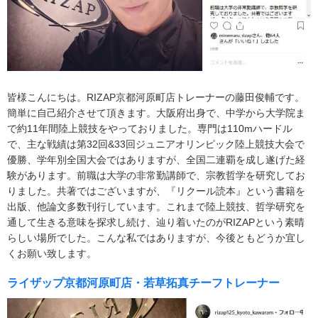
皆様こんにちは。RIZAP京都河原町店トレーナーの藤田俊輔です。
簡単に自己紹介させて頂きます。大阪府出身で、中学から大学院ま
で約11年間陸上競技をやっておりました。専門は110mハードル
で、主な戦績は第32回&33回ジュニアオリンピック陸上競技大会で
優勝、学年別全国大会ではありますが、全国二連覇を成し遂げた経
験があります。前職は大学の非常勤講師で、宗教哲学を研究してお
りました。共著ではございますが、『リクール読本』という書籍を
出版、他論文多数刊行しています。これまで陸上競技、哲学研究を
通して生きる意味を探求し続け、辿り着いたのがRIZAPという素晴
らしい場所でした。こんな私ではありますが、今後ともどうか宜し
くお願い致します。
ライザップ京都河原町店・若草拓真チーフトレーナー