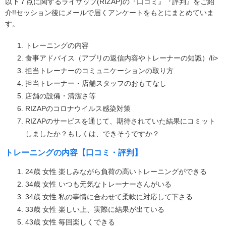
以下７点に関するライザップ(RIZAP)の『口コミ』『評判』をご紹
介!!セッション後にメールで届くアンケートをもとにまとめていま
す。
トレーニングの内容
食事アドバイス（アプリの返信内容やトレーナーの知識）/li>
担当トレーナーのコミュニケーションの取り方
担当トレーナー・店舗スタッフのおもてなし
店舗の設備・清潔さ等
RIZAPのコロナウイルス感染対策
RIZAPのサービスを通じて、期待されていた結果にコミット
しましたか？もしくは、できそうですか？
トレーニングの内容【口コミ・評判】
24歳 女性 楽しみながら負荷の高いトレーニングができる
34歳 女性 いつも元気なトレーナーさんがいる
34歳 女性 私の事情に合わせて柔軟に対応して下さる
33歳 女性 楽しい上、実際に結果が出ている
43歳 女性 毎回楽しくできる