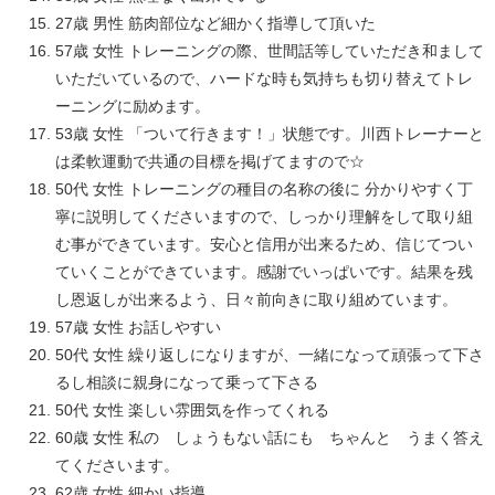
27歳 男性 筋肉部位など細かく指導して頂いた
57歳 女性 トレーニングの際、世間話等していただき和まして
いただいているので、ハードな時も気持ちも切り替えてトレ
ーニングに励めます。
53歳 女性 「ついて行きます！」状態です。川西トレーナーと
は柔軟運動で共通の目標を掲げてますので☆
50代 女性 トレーニングの種目の名称の後に 分かりやすく丁
寧に説明してくださいますので、しっかり理解をして取り組
む事ができています。安心と信用が出来るため、信じてつい
ていくことができています。感謝でいっぱいです。結果を残
し恩返しが出来るよう、日々前向きに取り組めています。
57歳 女性 お話しやすい
50代 女性 繰り返しになりますが、一緒になって頑張って下さ
るし相談に親身になって乗って下さる
50代 女性 楽しい雰囲気を作ってくれる
60歳 女性 私の しょうもない話にも ちゃんと うまく答え
てくださいます。
62歳 女性 細かい指導