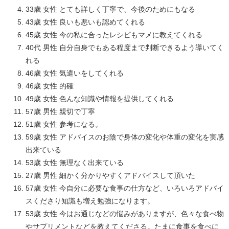
33歳 女性 とても詳しく丁寧で、今後のためにもなる
43歳 女性 良いも悪いも認めてくれる
45歳 女性 今の私に合ったレシピもマメに教えてくれる
40代 男性 自分自身でもある程度まで判断できるよう導いてく
れる
46歳 女性 気遣いをしてくれる
46歳 女性 的確
49歳 女性 色んな知識や情報を提供してくれる
57歳 男性 親切で丁寧
51歳 女性 参考になる。
59歳 女性 アドバイスのお陰で身体の変化や体重の変化を実感
出来ている
53歳 女性 無理なく出来ている
27歳 男性 細かく分かりやすくアドバイスして頂いた
57歳 女性 今自分に必要な食事の仕方など、いろいろアドバイ
スくださり知識も増え勉強になります。
53歳 女性 今はお通じなどの悩みがありますが、色々な食べ物
やサプリメントなどを教えてくださる。たまに食事を食べに