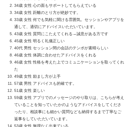
34歳 女性 心の面もサポートしてもらえている
34歳 女性 距離のとり方が絶妙です。
33歳 女性 何でも気軽に聞ける雰囲気。セッションやアプリを
通して、適切にアドバイスいただいています。
43歳 女性 質問にこたえてくれる→誠意がある方です
45歳 女性 明るく礼儀正しい
40代 男性 セッション間の会話のテンポが素晴らしい
46歳 女性 体調に合わせたアドバイスをくれる
46歳 女性 性格を考えた上でコミュニケーションを取ってくれ
た
49歳 女性 励まし方が上手
57歳 男性 アドバイスも的確です。
51歳 女性 楽しい
59歳 女性 アプリでのメッセージのやり取りは、こちらが考え
ていることを知っていたかのようなアドバイスをしてくださ
ったり、相談事にも細かい質問なども納得するまで丁寧なご
返事をしていただいています。
53歳 女性 無理なく出来ている