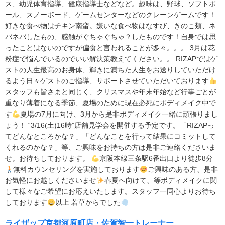
ス、幼児体育指導、健康指導士などなど。趣味は、野球、ソフトボ
ール、スノーボード、ゲームセンターなどのクレーンゲームです！
好きな食べ物はチキン南蛮。嫌いな食べ物はなすび、きのこ類、ネ
バネバしたもの、感触がぐちゃぐちゃ？したものです！自身では思
ったことはないのですが偏食と言われることが多々。。。 3月は花
粉症で悩んでいるのでいい解決策教えてください。。 RIZAPではゲ
ストの人生最高のお身体、輝きに満ちた人生をお送りしていただけ
るよう日々ゲストのご指導、サポートさせていただいております
スタッフも皆さまと同じく、クリスマスや年末年始など行事ごとが
重なり薄着になる季節、夏場のために現在必死にボディメイク中で
す
夏場の7月に向け、3月から是非ボディメイク一緒に頑張りまし
ょう！ “3/16(土)16時”店舗見学会を開催する予定です。「RIZAPっ
てどんなところかな？」「どんなことを行って結果にコミットして
くれるのかな？」等、ご興味をお持ちの方は是非ご連絡くださいま
せ。お待ちしております。
京阪本線三条駅6番出口より徒歩8分
無料カウンセリングを実施しております
ご興味のある方、是非
お気軽にお越しくださいませ
春夏へ向けて、等ボディメイクに関
して様々なご希望にお応えいたします。スタッフ一同心よりお待ち
しております
以上 若草からでした
ライザップ京都河原町店・佐賀智一トレーナー