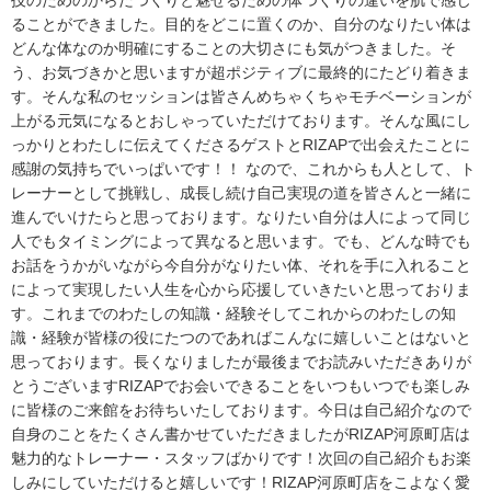
技のためのからだつくりと魅せるための体つくりの違いを肌で感じ
ることができました。目的をどこに置くのか、自分のなりたい体は
どんな体なのか明確にすることの大切さにも気がつきました。そ
う、お気づきかと思いますが超ポジティブに最終的にたどり着きま
す。そんな私のセッションは皆さんめちゃくちゃモチベーションが
上がる元気になるとおしゃっていただけております。そんな風にし
っかりとわたしに伝えてくださるゲストとRIZAPで出会えたことに
感謝の気持ちでいっぱいです！！ なので、これからも人として、ト
レーナーとして挑戦し、成長し続け自己実現の道を皆さんと一緒に
進んでいけたらと思っております。なりたい自分は人によって同じ
人でもタイミングによって異なると思います。でも、どんな時でも
お話をうかがいながら今自分がなりたい体、それを手に入れること
によって実現したい人生を心から応援していきたいと思っておりま
す。これまでのわたしの知識・経験そしてこれからのわたしの知
識・経験が皆様の役にたつのであればこんなに嬉しいことはないと
思っております。長くなりましたが最後までお読みいただきありが
とうございますRIZAPでお会いできることをいつもいつでも楽しみ
に皆様のご来館をお待ちいたしております。今日は自己紹介なので
自身のことをたくさん書かせていただきましたがRIZAP河原町店は
魅力的なトレーナー・スタッフばかりです！次回の自己紹介もお楽
しみにしていただけると嬉しいです！RIZAP河原町店をこよなく愛