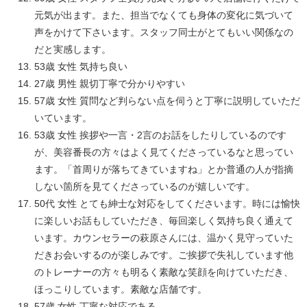
元気が出ます。また、担当でなくても身体の変化に気づいて
声をかけて下さいます。スタッフ同士がとてもいい関係なの
だと実感します。
53歳 女性 気持ち良い
27歳 男性 親切丁寧で分かりやすい
57歳 女性 質問など判らない点を伺うと丁寧に説明していただ
いています。
53歳 女性 挨拶や一言・2言のお話をしたりしているのです
が、美容番長の方々はよく見てくださっているなと思ってい
ます。「首周りが落ちてきていますね」とか普通の人が指摘
しない箇所を見てくださっているのが嬉しいです。
50代 女性 とても紳士な対応をしてくださいます。時には愉快
に楽しいお話もしていただき、毎回楽しく気持ち良く通えて
います。カウンセラーの萩原さんには、温かく見守っていた
だきお会いするのが楽しみです。ご挨拶で失礼しています他
のトレーナーの方々も明るく素敵な笑顔を向けていただき、
ほっこりしています。素敵な店舗です。
57歳 女性 丁寧な対応である