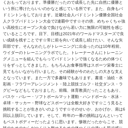
くおもっております。準優勝だったので成長した先に自然に優勝と
いう所に導けたらいいのかなと感じている所です。また、自身もバ
ドミントンをしております。近畿社会人バドミントン優勝全国社会
人クラブバドミントン大会で2連覇中です☆その傍、めちゃくちゃ強
い高校生にオープン大会で負けながら若い力に無限の可能性を感じ
ているところです。目下、目標は2021年のワールドマスターズで良
い成績を残すことです☆常に前を向いて成長し続けたい。そんな矢
田部です。そんなわたしがトレーニングに出会ったのは10年程前。
ウイダーのトレーニングラボでした。トレーナーさんにトレーニン
グメニューを組んでもらってバドミントンで強くなるための体つく
りをずっとしてきました。もちろんお食事指導はスポーツ栄養士に
見てもらいながら行いました。その経験が今のわたしの大きな支え
となっています。また一方で多趣味でもあります。書道・油絵・水
彩画・フラワーアレンジメント・陸上競技ゴルフ・社交ダンス・ラ
グビーなどもしておりました。前職、体育教員だったこともあり、
バスケ・バレー・ソフトボールマット運動・ハンドボール・水泳・
卓球・サッカー・野球などスポーツは全般大好きです☆こう見ると
挑戦することが生きがいのようです☆そのせいか、おかげか、肩は6
回以上脱臼しています。そして、昨年の一番の挑戦はなんといって
もベストボディーだったように思います。惨敗だったからこそ、競