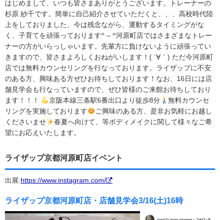
はじめまして、いつも皆さまありがとうございます。トレーナーの
杉原 紗千です。簡単に自己紹介させていただくと、、、高校時代陸
上をしておりました、今は残念ながら、運動するタイミングがな
く、子育てを頑張っております^ – ^河原町店ではさまざまなトレー
ナーの方がいらっしゃいます。先輩方に負けないように頑張ってい
きますので、皆さまよろしくおねがいします！( ´∀｀) ただ今河原町
店では無料カウンセリングを行なっております。ライザップに不安
のある方、興味ある方ぜひお待ちしております！なお、16日には店
舗見学会も行なっていますので、ぜひ皆様のご来館お待ちしており
ます！！！
京阪本線三条駅6番出口より徒歩8分
無料カウンセ
リングを実施しております
ご興味のある方、是非お気軽にお越し
くださいませ
春夏へ向けて、等ボディメイクに関して様々なご希
望にお応えいたします。
ライザップ京都河原町店イベント
出展:
https://www.instagram.com/
ライザップ京都河原町店・店舗見学会3/16(土)16時