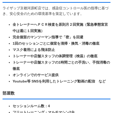
ライザップ京都河原町店では、感染症コントロール医の指導に基づ
き、安心安全のための環境基準を策定しています。
全トレーナーへＰＣＲ検査を原則月２回実施（緊急事態宣言
中は週に１回実施）
完全個室のマンツーマン指導で「密」を回避
1回のセッションごとに個室を清掃・換気・消毒の徹底
マスク着用による飛沫防止
トレーナーや店舗スタッフの体調管理（検温）の徹底
トレーナーや店舗スタッフの1時間ごとの手洗い、手指消毒の
徹底
オンラインでのサービス提供
Youtube等 SNSを利用したトレーニング動画の配信 など
部屋数
セッションルーム数：4
フリートレーニング・マルチマシン2台