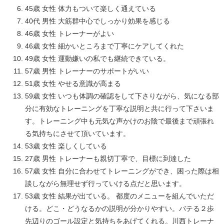
45歳 女性 体力もついて楽しく通えている
40代 男性 大筋群中心でしっかり効果を感じる
46歳 女性 トレーナーがよい
46歳 女性 細かいところまで丁寧にケアしてくれた
49歳 女性 運動嫌いの私でも継続できている。
57歳 男性 トレーナーのサポートがいい
51歳 女性 やせる意識が高まる
59歳 女性 いつも体調の確認をして下さりながら、気になる部
分に有効なトレーニングを丁寧な説明と共に行って下さいま
す。トレーニング中も元気な声かけのお陰で最後まで頑張れ
る気持ちにさせて頂いています。
53歳 女性 楽しくしている
27歳 男性 トレーナーも親切丁寧で、目標に到達した
57歳 女性 自分に合わせてトレーニングができ、困った際は相
談しながら無理せず行っていける点だと思います。
53歳 女性 結果が出ている。 都度のメニューを組んでいただ
ける。どこ・どうなるかの説明が分かりやすい。バテる２歩
先辺りのゴール設定と気持ちをあげてくれる。川西トレーナ