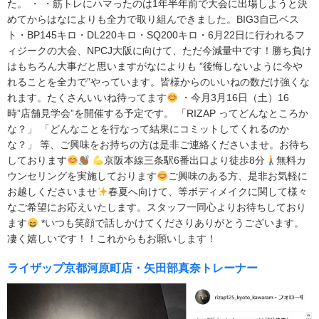
た。 ・ ・筋トレにハマったのは1年半年前で大会に出場しようと決
めてからはなによりも全力で取り組んできました。BIG3自己ベス
ト・BP145キロ・DL220キロ・SQ200キロ・6月22日に行われるフ
ィジークの大会、NPCJ大阪に向けて、ただ今減量中です！勝ち負け
はもちろん大事だと思いますがなによりも ”後悔しないように今や
れることを全力で”やっています。皆様からのいいねの数だけ強くな
れます。たくさんいいね待ってます
・今月3月16日（土）16
時”店舗見学会”を開催する予定です。 「RIZAP ってどんなところか
な？」 「どんなことを行なって結果にコミットしてくれるのか
な？」 等、ご興味をお持ちの方は是非ご連絡くださいませ。お待ち
しております
京阪本線三条駅6番出口より徒歩8分
無料カ
ウンセリングを実施しております
ご興味のある方、是非お気軽に
お越しくださいませ
春夏へ向けて、等ボディメイクに関して様々
なご希望にお応えいたします。スタッフ一同心よりお待ちしており
ます
*いつも笑顔で話しかけてくださりありがとうございます。
凄く嬉しいです！！これからもお願いします！
ライザップ京都河原町店・矢田部真奈トレーナー