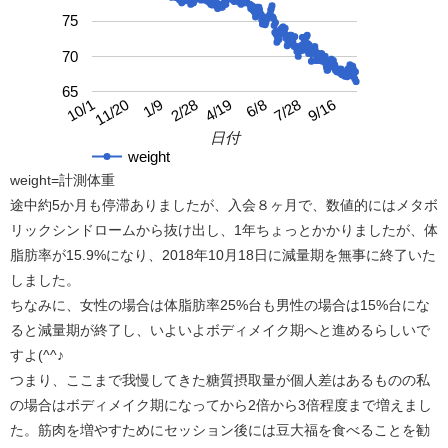
75
70
65
10/1
4/19
2/28
9/16
1/9
7/28
11/20
6/8
日付
weight
weight=計測体重
途中約5か月も停滞ありましたが、入会８ヶ月で、数値的にはメタボ
リックシンドロームから抜け出し、1年ちょっとかかりましたが、体
脂肪率が15.9%になり、2018年10月18日に減量期を無事に終了いた
しました。
ちなみに、女性の場合は体脂肪率25%台も男性の場合は15%台にな
ると減量期が終了し、いよいよボディメイク期へと進めるらしいで
すよ(^^♪
つまり、ここまで我慢してきた糖質摂取量が個人差はあるものの私
の場合はボディメイク期になってから2倍から3倍程度まで増えまし
た。筋肉を増やすためにセッション後には豆大福を食べることを勧