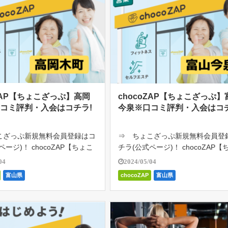
oZAP【ちょこざっぷ】高岡
chocoZAP【ちょこざっぷ】
コミ評判・入会はコチラ!
今泉※口コミ評判・入会はコチ
こざっぷ新規無料会員登録はコ
⇒ ちょこざっぷ新規無料会員登
ページ)！ chocoZAP【ちょこ
チラ(公式ページ)！ chocoZAP【
岡木町は、RIZAP監修の24時
ざっぷ】富山今泉は、RIZAP監修
04
2024/05/04
額2980円（税込み3278円）
間ジム。月額2980円（税込み327
富山県
chocoZAP
富山県
題。初心者向けのジム。1日た
で通い放題。初心者向けのジム。
「ちょい […]
った5分の「ちょい […]