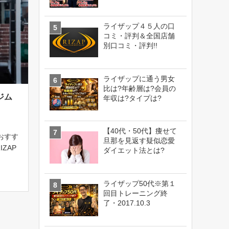
ライザップ４５人の口
コミ・評判＆全国店舗
別口コミ・評判!!
ライザップに通う男女
比は?年齢層は?会員の
ジム
年収は?タイプは?
【40代・50代】痩せて
おすす
旦那を見返す疑似恋愛
IZAP
ダイエット法とは?
ソナル
舗、海
年3月
ライザップ50代※第１
回目トレーニング終
了・2017.10.3