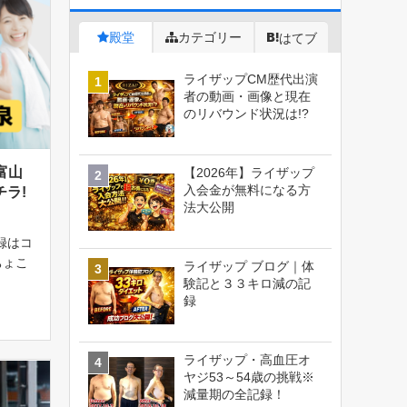
殿堂
カテゴリー
はてブ
ライザップCM歴代出演
者の動画・画像と現在
のリバウンド状況は!?
富山
【2026年】ライザップ
入会金が無料になる方
ラ!
法大公開
録はコ
ちょこ
ライザップ ブログ｜体
の24時
験記と３３キロ減の記
録
8円）
1日た
ライザップ・高血圧オ
ヤジ53～54歳の挑戦※
減量期の全記録！