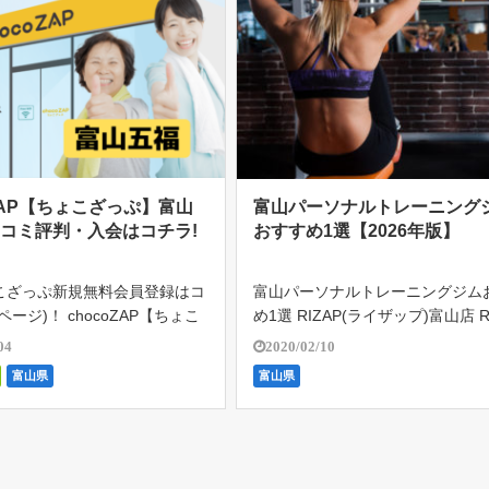
oZAP【ちょこざっぷ】富山
富山パーソナルトレーニング
コミ評判・入会はコチラ!
おすすめ1選【2026年版】
こざっぷ新規無料会員登録はコ
富山パーソナルトレーニングジム
ページ)！ chocoZAP【ちょこ
め1選 RIZAP(ライザップ)富山店 R
山五福は、RIZAP監修の24時
(ライザップ)は、完全個室のパー
04
2020/02/10
額2980円（税込み3278円）
ジムとしては、国内広域に129店
富山県
富山県
題。初心者向けのジム。1日た
外7店舗を保持する最大手。 2022
「ちょい […]
現在17万人を超 […]