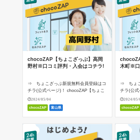
chocoZAP【ちょこざっぷ】高岡
choc
野村※口コミ評判・入会はコチラ!
木町※口
⇒ ちょこざっぷ新規無料会員登録はコ
⇒ ちょ
チラ(公式ページ)！ chocoZAP【ちょこ
チラ(公式
ざっぷ】高岡野村は、RIZAP監修の24時
ざっぷ】高
2024/05/04
2024/05/
間ジム。月額2980円（税込み3278円）
間ジム。月
chocoZAP
富山県
chocoZAP
で通い放題。初心者向けのジム。1日た
で通い放
った5分の「ちょい […]
った5分の