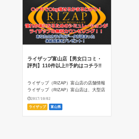
ライザップ富山店【男女口コミ・
評判】110件以上!!予約はコチラ!!
ライザップ（RIZAP）富山店の店舗情報
ライザップ（RIZAP）富山店は、大型店
舗として富山県富山市に2017年3月オー
2017/10/02
プン！ ライザップ（RIZAP）は30日間
ライザップ
富山県
全額返金保証制度があるので、2週間、3
週間たっても結果が […]