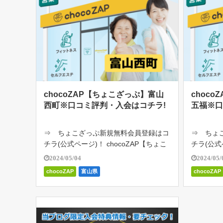
chocoZAP【ちょこざっぷ】富山
choc
西町※口コミ評判・入会はコチラ!
五福※口
⇒ ちょこざっぷ新規無料会員登録はコ
⇒ ちょ
チラ(公式ページ)！ chocoZAP【ちょこ
チラ(公式
ざっぷ】富山西町は、RIZAP監修の24時
ざっぷ】富
2024/05/04
2024/05/
間ジム。月額2980円（税込み3278円）
間ジム。月
chocoZAP
富山県
chocoZAP
で通い放題。初心者向けのジム。1日た
で通い放
った5分の「ちょい […]
った5分の