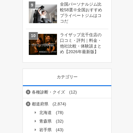
全国パーソナルジム比
較58選※全国おすすめ
プライベートジムはコ
コだ
ライザップ北千住店の
口コミ・評判｜料金・
他社比較・体験談まと
め【2026年最新版】
カテゴリー
各種診断・クイズ
(12)
都道府県
(2,874)
北海道
(78)
青森県
(32)
岩手県
(43)