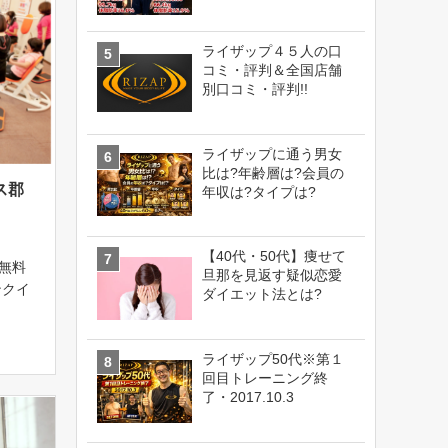
ライザップ４５人の口
コミ・評判＆全国店舗
別口コミ・評判!!
ライザップに通う男女
比は?年齢層は?会員の
ス郡
年収は?タイプは?
【40代・50代】痩せて
無料
旦那を見返す疑似恋愛
ンクイ
ダイエット法とは?
無料体
中でも
持する
ライザップ50代※第１
。気
回目トレーニング終
了・2017.10.3