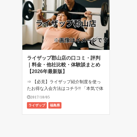
ライザップ郡山店の口コミ・評判
｜料金・他社比較・体験談まとめ
【2026年最新版】
⇒ 【必見】ライザップ紹介制度を使っ
たお得な入会方法はコチラ!! 「本気で体
を変えたい。でも郡山で通うなら、どこ
2017/10/05
のパーソナルジムがいいんだろう…？」
ライザップ
福島県
そんな疑問を抱えている人の中でも、と
くに候補に入りやすいのが ライザッ […]