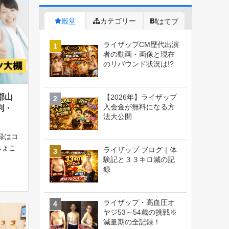
殿堂
カテゴリー
はてブ
ライザップCM歴代出演
者の動画・画像と現在
のリバウンド状況は!?
郡山
【2026年】ライザップ
入会金が無料になる方
判・
法大公開
録はコ
ちょこ
ライザップ ブログ｜体
RIZ
験記と３３キロ減の記
録
円（税
者向け
ライザップ・高血圧オ
ヤジ53～54歳の挑戦※
減量期の全記録！