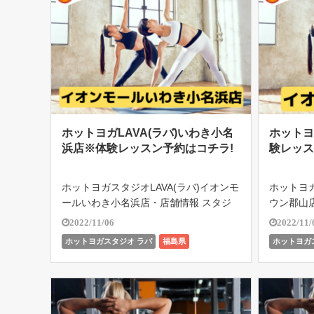
ホットヨガLAVA(ラバ)いわき小名
ホットヨ
浜店※体験レッスン予約はコチラ!
験レッス
ホットヨガスタジオLAVA(ラバ)イオンモ
ホットヨガ
ールいわき小名浜店・店舗情報 スタジ
ウン郡山
オ情報 ホット 男女共用 水素水 マットキ
ット 女性
2022/11/06
2022/11/
ープ ウッドストーン 定休日 不定休 住所
ドストーン
ホットヨガスタジオ ラバ
福島県
ホットヨガ
〒971-8555 福島県いわき市小名浜字辰
所 〒963
巳町79 イ […]
イオ […]