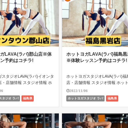
ガLAVA(ラバ)郡山店※体
ホットヨガLAVA(ラバ)福島
ン予約はコチラ!
※体験レッスン予約はコチラ!
スタジオLAVA(ラバ)イオンタ
ホットヨガスタジオLAVA(ラバ)
店・店舗情報 スタジオ情報 ホ
店・店舗情報 スタジオ情報 ホット
専用 水素水 マットキープ ウッ
専用 水素水 マットキープ ウッド
06
2022/11/06
 スクリーン 定休日 不定休 住
ン 暗闇スタジオ 定休日 毎週金曜
スタジオ ラバ
福島県
ホットヨガスタジオ ラバ
福島県
-8812 福島県郡山市松木町2-88
〒960-8153 福島県福島市黒岩字中
2 アク […]