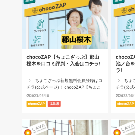
chocoZAP【ちょこざっぷ】郡山
choc
桜木※口コミ評判・入会はコチラ!
池ノ台
ラ!
⇒ ちょこざっぷ新規無料会員登録はコ
⇒ ちょ
チラ(公式ページ)！ chocoZAP【ちょこ
チラ(公式
ざっぷ】郡山桜木は、RIZAP監修の24時
ざっぷ】郡
2023/06/18
2023/06/
間ジム。月額2980円（税込み3278円）
時間ジム。
chocoZAP
福島県
chocoZAP
で通い放題。初心者向けのジム。1日た
円）で通
った5分の「ちょい […]
日たった5