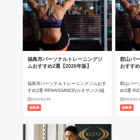
福島市パーソナルトレーニングジ
郡山パ
ムおすすめ2選【2026年版】
おすすめ
福島市パーソナルトレーニングジムおす
郡山パー
すめ2選 RENAISSANCE(ルネサンス)福
め3選 RI
島24 認定資格をもつ専属トレーナーが
(ライザ
2020/02/08
2020/02/
お客様のご希望からいちばん最適なトレ
ジムとし
福島県
福島県
ーニングプログラムを作成。 シェイプ
外7店舗を
アップやリハビリを兼ねたト […]
現在17万人