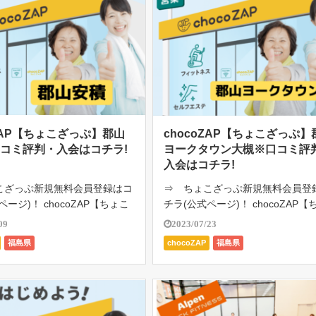
oZAP【ちょこざっぷ】郡山
chocoZAP【ちょこざっぷ】
コミ評判・入会はコチラ!
ヨークタウン大槻※口コミ評
入会はコチラ!
こざっぷ新規無料会員登録はコ
⇒ ちょこざっぷ新規無料会員登
ページ)！ chocoZAP【ちょこ
チラ(公式ページ)！ chocoZAP【
山安積は、RIZAP監修の24時
ざっぷ】郡山ヨークタウン大槻は、
09
2023/07/23
額2980円（税込み3278円）
AP監修の24時間ジム。月額2980
福島県
chocoZAP
福島県
題。初心者向けのジム。1日た
込み3278円）で通い放題。初心
「ちょい […]
のジム。1日たった5 […]