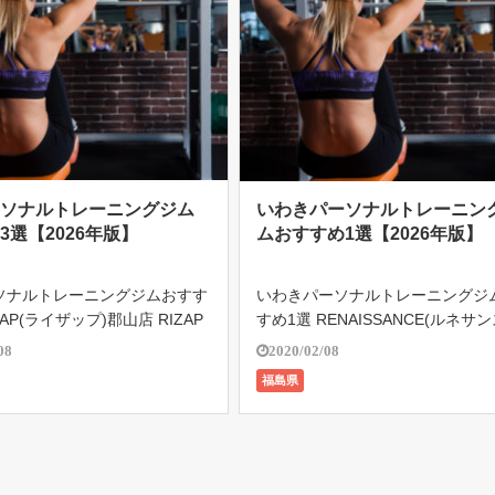
ーソナルトレーニングジム
いわきパーソナルトレーニン
3選【2026年版】
ムおすすめ1選【2026年版】
ソナルトレーニングジムおすす
いわきパーソナルトレーニングジ
ZAP(ライザップ)郡山店 RIZAP
すめ1選 RENAISSANCE(ルネサン
ップ)は、完全個室のパーソナル
わき 認定資格をもつ専属トレーナ
08
2020/02/08
ては、国内広域に129店舗、海
お客様のご希望からいちばん最適
福島県
保持する最大手。 2022年3月
ーニングプログラムを作成。 シェ
を超 […]
アップやリハビリを兼ねたトレ […