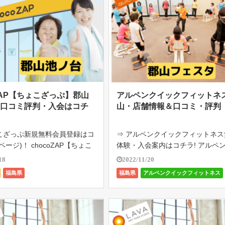
oZAP【ちょこざっぷ】郡山
アルペンクイックフィットネ
※口コミ評判・入会はコチ
山・店舗情報＆口コミ・評判
こざっぷ新規無料会員登録はコ
⇒ アルペンクイックフィットネス
ページ)！ chocoZAP【ちょこ
体験・入会案内はコチラ! アルペ
山池ノ台は、RIZAP監修の24
ックフィットネス郡山フェスタの
18
2022/11/20
月額2980円（税込み3278
験してみませんか? 忙しい毎日の
福島県
福島県
アルペンクイックフィットネス
い放題。初心者向けのジム。1
健康でキレイな体を取り戻し、維
分の「ちょ […]
ための女性専用30分フィットネス
[…]