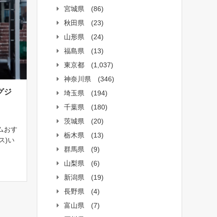
宮城県
(86)
秋田県
(23)
山形県
(24)
福島県
(13)
東京都
(1,037)
神奈川県
(346)
グジ
埼玉県
(194)
千葉県
(180)
茨城県
(20)
ムおす
栃木県
(13)
ス)い
群馬県
(9)
ーが
なトレ
山梨県
(6)
イプ
新潟県
(19)
]
長野県
(4)
富山県
(7)