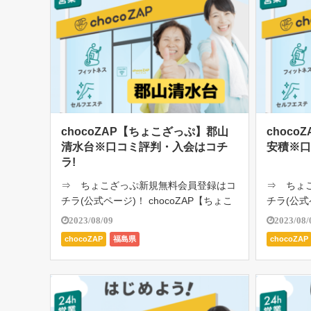
chocoZAP【ちょこざっぷ】郡山
choc
清水台※口コミ評判・入会はコチ
安積※口
ラ!
⇒ ちょこざっぷ新規無料会員登録はコ
⇒ ちょ
チラ(公式ページ)！ chocoZAP【ちょこ
チラ(公式
ざっぷ】郡山清水台は、RIZAP監修の24
ざっぷ】郡
2023/08/09
2023/08/
時間ジム。月額2980円（税込み3278
間ジム。月
chocoZAP
福島県
chocoZAP
円）で通い放題。初心者向けのジム。1
で通い放
日たった5分の「ちょ […]
った5分の