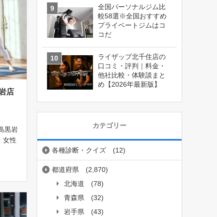
全国パーソナルジム比
較58選※全国おすすめ
プライベートジムはコ
コだ
ライザップ北千住店の
口コミ・評判｜料金・
他社比較・体験談まと
め【2026年最新版】
黒岩店
カテゴリー
福島黒岩
 女性
各種診断・クイズ
(12)
ストー
 住所
都道府県
(2,870)
沖42-
北海道
(78)
青森県
(32)
岩手県
(43)