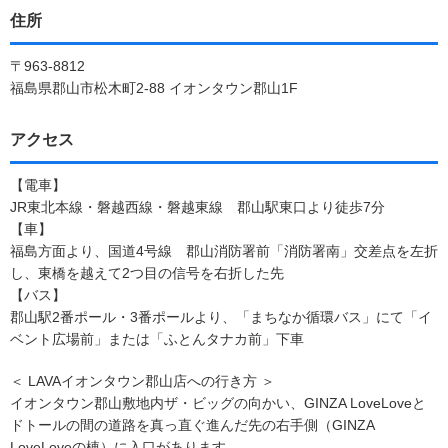
住所
〒963-8812
福島県郡山市松木町2-88 イオンタウン郡山1F
アクセス
【電車】
JR東北本線・磐越西線・磐越東線 郡山駅東口より徒歩7分
【車】
福島方面より、国道4号線 郡山消防署前「消防署南」交差点を左折
し、東橋を越えて2つ目の信号を右折した先
【バス】
郡山駅2番ポール・3番ポールより、「まちなか循環バス」にて「イ
ベント広場前」または「ふとんタナカ前」下車
＜ LAVAイオンタウン郡山店への行き方 ＞
イオンタウン郡山敷地内ザ・ビッグの向かい、GINZA LoveLoveと
ドトールの間の道路を真っ直ぐ進んだ先の右手側（GINZA
LoveLoveの棟）に入口があります。