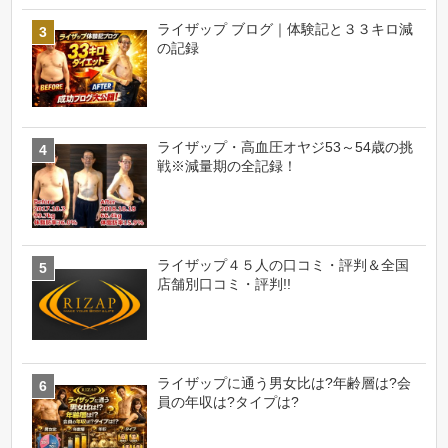
ライザップ ブログ｜体験記と３３キロ減
の記録
ライザップ・高血圧オヤジ53～54歳の挑
戦※減量期の全記録！
ライザップ４５人の口コミ・評判＆全国
店舗別口コミ・評判!!
ライザップに通う男女比は?年齢層は?会
員の年収は?タイプは?