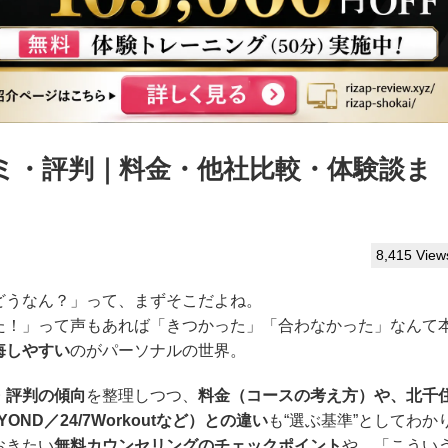
ミ・評判｜料金・他社比較・体験談ま
8,415 View
どうなん？」って、まずそこだよね。
た！」って声もあれば「きつかった」「合わなかった」なんて
悔しやすい
のがパーソナルの世界。
・評判の傾向
を整理しつつ、
料金（コースの考え方）や、北千
D／24/7Workoutなど）との違い
も“選ぶ基準”としてわか
おきたい
無料カウンセリングのチェックポイント
や、「こうい