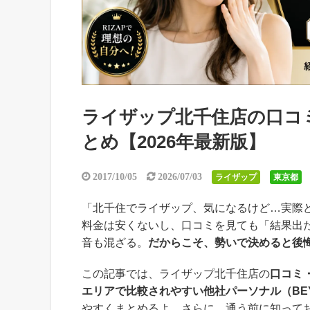
ライザップ北千住店の口コ
とめ【2026年最新版】
2017/10/05
2026/07/03
ライザップ
東京都
「北千住でライザップ、気になるけど…実際
料金は安くないし、口コミを見ても「結果出
音も混ざる。
だからこそ、勢いで決めると後
この記事では、ライザップ北千住店の
口コミ
エリアで比較されやすい他社パーソナル（BEYON
やすくまとめるよ。さらに、通う前に知って