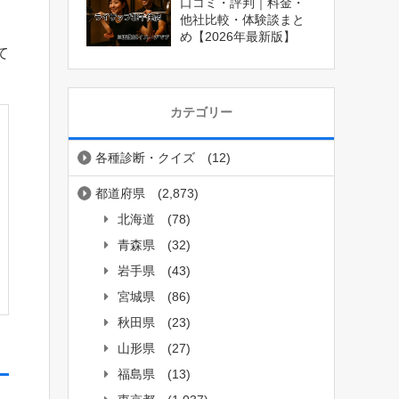
口コミ・評判｜料金・
他社比較・体験談まと
め【2026年最新版】
て
カテゴリー
各種診断・クイズ
(12)
都道府県
(2,873)
北海道
(78)
青森県
(32)
岩手県
(43)
宮城県
(86)
秋田県
(23)
山形県
(27)
福島県
(13)