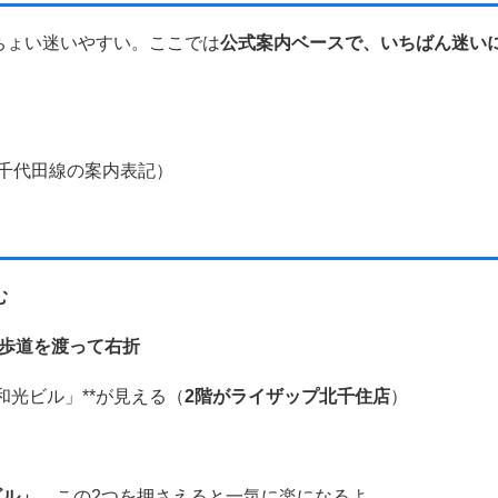
ちょい迷いやすい。ここでは
公式案内ベースで、いちばん迷い
千代田線の案内表記）
む
歩道を渡って右折
和光ビル」**が見える（
2階がライザップ北千住店
）
ビル」
。この2つを押さえると一気に楽になるよ。