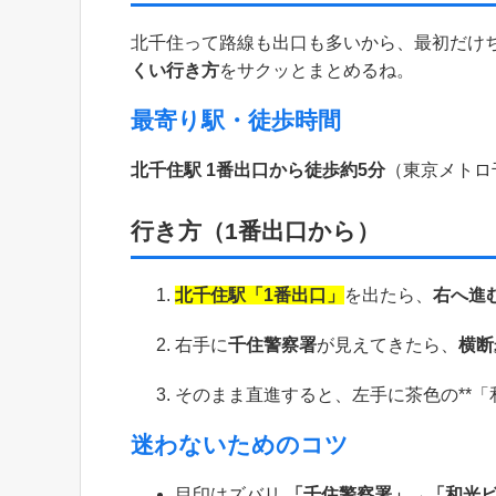
北千住って路線も出口も多いから、最初だけ
くい行き方
をサクッとまとめるね。
最寄り駅・徒歩時間
北千住駅 1番出口から徒歩約5分
（東京メトロ
行き方（1番出口から）
北千住駅「1番出口」
を出たら、
右へ進
右手に
千住警察署
が見えてきたら、
横断
そのまま直進すると、左手に茶色の**「
迷わないためのコツ
目印はズバリ
「千住警察署」→「和光