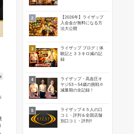
【2026年】ライザップ
入会金が無料になる方
法大公開
ライザップ ブログ｜体
験記と３３キロ減の記
録
s
ライザップ・高血圧オ
ヤジ53～54歳の挑戦※
減量期の全記録！
本
ライザップ４５人の口
コミ・評判＆全国店舗
住
別口コミ・評判!!
り
う