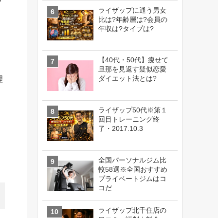
ライザップに通う男女
比は?年齢層は?会員の
年収は?タイプは?
【40代・50代】痩せて
旦那を見返す疑似恋愛
ダイエット法とは?
理
ライザップ50代※第１
回目トレーニング終
了・2017.10.3
全国パーソナルジム比
較58選※全国おすすめ
プライベートジムはコ
コだ
ライザップ北千住店の