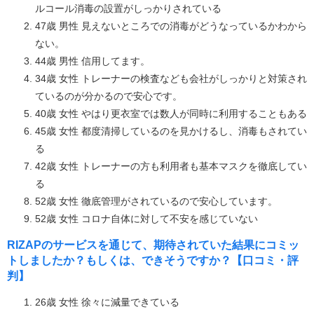
ルコール消毒の設置がしっかりされている
47歳 男性 見えないところでの消毒がどうなっているかわから
ない。
44歳 男性 信用してます。
34歳 女性 トレーナーの検査なども会社がしっかりと対策され
ているのが分かるので安心です。
40歳 女性 やはり更衣室では数人が同時に利用することもある
45歳 女性 都度清掃しているのを見かけるし、消毒もされてい
る
42歳 女性 トレーナーの方も利用者も基本マスクを徹底してい
る
52歳 女性 徹底管理がされているので安心しています。
52歳 女性 コロナ自体に対して不安を感じていない
RIZAPのサービスを通じて、期待されていた結果にコミッ
トしましたか？もしくは、できそうですか？【口コミ・評
判】
26歳 女性 徐々に減量できている