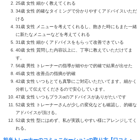
25歳 女性 細かく教えてくれる
34歳 女性 的確なタイミングで分かりやすくアドバイスいただ
ける
31歳 女性 メニューを考えてくれるし、飽きた時にもまた一緒
に新たなメニューなどを考えてくれる
31歳 女性 細かくアドバイスをもらって改善できている
40歳 女性 質問した内容以上に、丁寧に教えていただけてま
す。
56歳 男性 トレーナーの指導が細やかで的確で結果が出せた
45歳 女性 改善点の指摘が的確
42歳 女性 いつもとても真摯にご対応いただいてます。細かく
分析して伝えてくださるので安心しています。
47歳 女性 いつもプラスαのアドバイスがありがたいです
52歳 女性 トレーナーさんが少しの変化なども確認し、的確な
アドバイスが頂ける。
52歳 女性 型にはめず、私が実践しやすい様にアレンジしてく
れる。
担当トレーナーのコミュニケーションの取り方【口コミ・