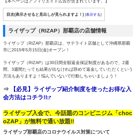
【本ページはアフィリエイト広告が含まれています。】
目次(表示させると見出しが見られますよ！)
[
表示する
]
ライザップ（RIZAP）那覇店の店舗情報
ライザップ（RIZAP）那覇店は、サテライト店舗として沖縄県那覇
市に2015年5月15日(金)オープン！
ライザップ（RIZAP）は30日間全額返金保証制度があるので、2週
間、3週間たっても結果が出なければ辞めて返金していただくという
方法もありますよ！悩んでいないで行動しちゃいましょう！
⇒
【必見】ライザップ紹介制度を使ったお得な入
会方法はコチラ!!
ライザップ入会で、今話題のコンビニジム「choc
oZAP」が無料で通い放題!!
ライザップ那覇店のコロナウイルス対策について