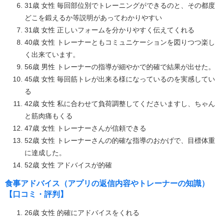
31歳 女性 毎回部位別でトレーニングができるのと、その都度
どこを鍛えるか等説明があってわかりやすい
31歳 女性 正しいフォームを分かりやすく伝えてくれる
40歳 女性 トレーナーともコミュニケーションを図りつつ楽し
く出来ています。
56歳 男性 トレーナーの指導が細やかで的確で結果が出せた。
45歳 女性 毎回筋トレが出来る様になっているのを実感してい
る
42歳 女性 私に合わせて負荷調整してくださいますし、ちゃん
と筋肉痛もくる
47歳 女性 トレーナーさんが信頼できる
52歳 女性 トレーナーさんの的確な指導のおかげで、目標体重
に達成した。
52歳 女性 アドバイスが的確
食事アドバイス（アプリの返信内容やトレーナーの知識）
【口コミ・評判】
26歳 女性 的確にアドバイスをくれる