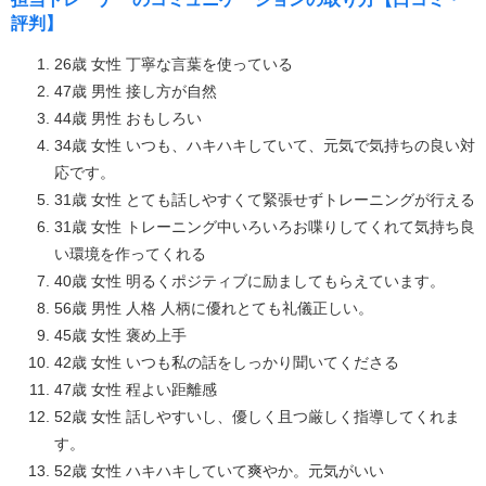
評判】
26歳 女性 丁寧な言葉を使っている
47歳 男性 接し方が自然
44歳 男性 おもしろい
34歳 女性 いつも、ハキハキしていて、元気で気持ちの良い対
応です。
31歳 女性 とても話しやすくて緊張せずトレーニングが行える
31歳 女性 トレーニング中いろいろお喋りしてくれて気持ち良
い環境を作ってくれる
40歳 女性 明るくポジティブに励ましてもらえています。
56歳 男性 人格 人柄に優れとても礼儀正しい。
45歳 女性 褒め上手
42歳 女性 いつも私の話をしっかり聞いてくださる
47歳 女性 程よい距離感
52歳 女性 話しやすいし、優しく且つ厳しく指導してくれま
す。
52歳 女性 ハキハキしていて爽やか。元気がいい