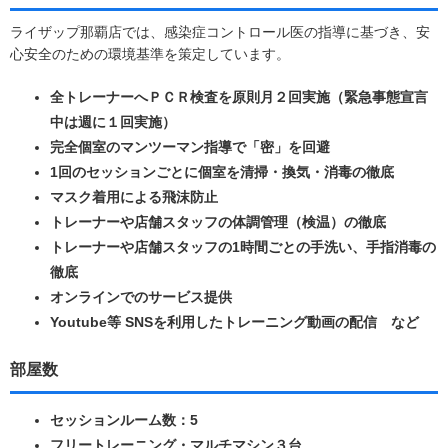
ライザップ那覇店では、感染症コントロール医の指導に基づき、安
心安全のための環境基準を策定しています。
全トレーナーへＰＣＲ検査を原則月２回実施（緊急事態宣言
中は週に１回実施）
完全個室のマンツーマン指導で「密」を回避
1回のセッションごとに個室を清掃・換気・消毒の徹底
マスク着用による飛沫防止
トレーナーや店舗スタッフの体調管理（検温）の徹底
トレーナーや店舗スタッフの1時間ごとの手洗い、手指消毒の
徹底
オンラインでのサービス提供
Youtube等 SNSを利用したトレーニング動画の配信 など
部屋数
セッションルーム数：5
フリートレーニング・マルチマシン３台