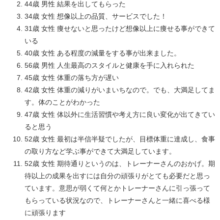
44歳 男性 結果を出してもらった
34歳 女性 想像以上の品質、サービスでした！
31歳 女性 痩せないと思ったけど想像以上に痩せる事ができて
いる
40歳 女性 ある程度の減量をする事が出来ました。
56歳 男性 人生最高のスタイルと健康を手に入れられた
45歳 女性 体重の落ち方が遅い
42歳 女性 体重の減りがいまいちなので。でも、大満足してま
す。体のことがわかった
47歳 女性 体以外に生活習慣や考え方に良い変化が出てきてい
ると思う
52歳 女性 最初は半信半疑でしたが、目標体重に達成し、食事
の取り方など学ぶ事ができて大満足しています。
52歳 女性 期待通りというのは、トレーナーさんのおかげ。期
待以上の成果を出すには自分の頑張りがとても必要だと思っ
ています。意思が弱くて何とかトレーナーさんに引っ張って
もらっている状況なので、トレーナーさんと一緒に喜べる様
に頑張ります