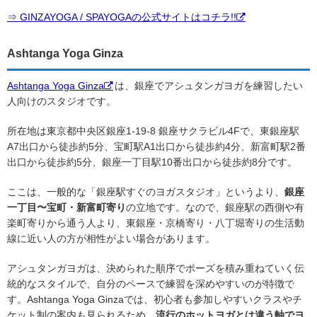
⇒ GINZAYOGA / SPAYOGAの公式サイトはコチラ!!
Ashtanga Yoga Ginza
Ashtanga Yoga Ginza
は、銀座でアシュタンガヨガを練習したい
人向けのスタジオです。
所在地は東京都中央区銀座1-19-8 銀座サクラビル4Fで、東銀座駅
A7出口から徒歩約5分、宝町駅A1出口から徒歩約4分、新富町駅2番
出口から徒歩約5分、銀座一丁目駅10番出口から徒歩約8分です。
ここは、一般的な「銀座駅すぐのヨガスタジオ」というより、
銀座
一丁目〜宝町・新富町寄り
の立地です。なので、銀座駅の西側や有
楽町寄りから通う人より、東銀座・京橋寄り・八丁堀寄りの生活動
線に近い人の方が相性がよい場合があります。
アシュタンガヨガは、決められた順序でポーズを積み重ねていく伝
統的なスタイルで、自分のペースで練習を深めやすいのが特徴で
す。Ashtanga Yoga Ginzaでは、初心者も参加しやすいクラスやチ
ケット制の案内も見られるため、
流行のホットヨガとは違う軸でヨ