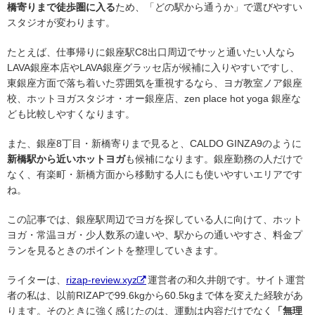
橋寄りまで徒歩圏に入る
ため、「どの駅から通うか」で選びやすい
スタジオが変わります。
たとえば、仕事帰りに銀座駅C8出口周辺でサッと通いたい人なら
LAVA銀座本店やLAVA銀座グラッセ店が候補に入りやすいですし、
東銀座方面で落ち着いた雰囲気を重視するなら、ヨガ教室ノア銀座
校、ホットヨガスタジオ・オー銀座店、zen place hot yoga 銀座な
ども比較しやすくなります。
また、銀座8丁目・新橋寄りまで見ると、CALDO GINZA9のように
新橋駅から近いホットヨガ
も候補になります。銀座勤務の人だけで
なく、有楽町・新橋方面から移動する人にも使いやすいエリアです
ね。
この記事では、銀座駅周辺でヨガを探している人に向けて、ホット
ヨガ・常温ヨガ・少人数系の違いや、駅からの通いやすさ、料金プ
ランを見るときのポイントを整理していきます。
ライターは、
rizap-review.xyz
運営者の和久井朗です。サイト運営
者の私は、以前RIZAPで99.6kgから60.5kgまで体を変えた経験があ
ります。そのときに強く感じたのは、運動は内容だけでなく
「無理