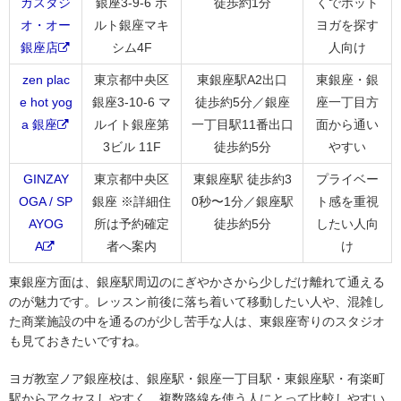
ガスタジ
銀座3-9-6 ボ
徒歩約1分
くでホット
オ・オー
ルト銀座マキ
ヨガを探す
銀座店
シム4F
人向け
zen plac
東京都中央区
東銀座駅A2出口
東銀座・銀
e hot yog
銀座3-10-6 マ
徒歩約5分／銀座
座一丁目方
a 銀座
ルイト銀座第
一丁目駅11番出口
面から通い
3ビル 11F
徒歩約5分
やすい
GINZAY
東京都中央区
東銀座駅 徒歩約3
プライベー
OGA / SP
銀座 ※詳細住
0秒〜1分／銀座駅
ト感を重視
AYOG
所は予約確定
徒歩約5分
したい人向
A
者へ案内
け
東銀座方面は、銀座駅周辺のにぎやかさから少しだけ離れて通える
のが魅力です。レッスン前後に落ち着いて移動したい人や、混雑し
た商業施設の中を通るのが少し苦手な人は、東銀座寄りのスタジオ
も見ておきたいですね。
ヨガ教室ノア銀座校は、銀座駅・銀座一丁目駅・東銀座駅・有楽町
駅からアクセスしやすく、複数路線を使う人にとって比較しやすい