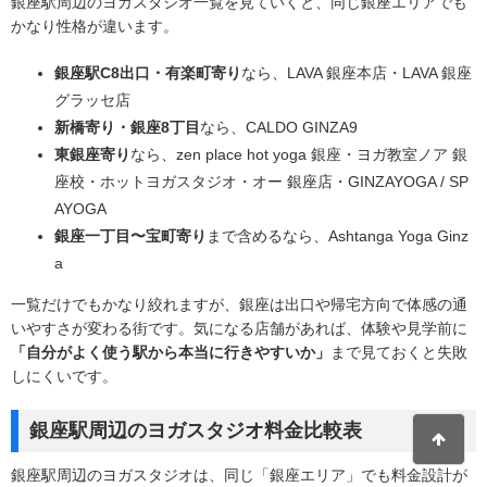
銀座駅周辺のヨガスタジオ一覧を見ていくと、同じ銀座エリアでも
かなり性格が違います。
銀座駅C8出口・有楽町寄り
なら、LAVA 銀座本店・LAVA 銀座
グラッセ店
新橋寄り・銀座8丁目
なら、CALDO GINZA9
東銀座寄り
なら、zen place hot yoga 銀座・ヨガ教室ノア 銀
座校・ホットヨガスタジオ・オー 銀座店・GINZAYOGA / SP
AYOGA
銀座一丁目〜宝町寄り
まで含めるなら、Ashtanga Yoga Ginz
a
一覧だけでもかなり絞れますが、銀座は出口や帰宅方向で体感の通
いやすさが変わる街です。気になる店舗があれば、体験や見学前に
「自分がよく使う駅から本当に行きやすいか」
まで見ておくと失敗
しにくいです。
銀座駅周辺のヨガスタジオ料金比較表
銀座駅周辺のヨガスタジオは、同じ「銀座エリア」でも料金設計が