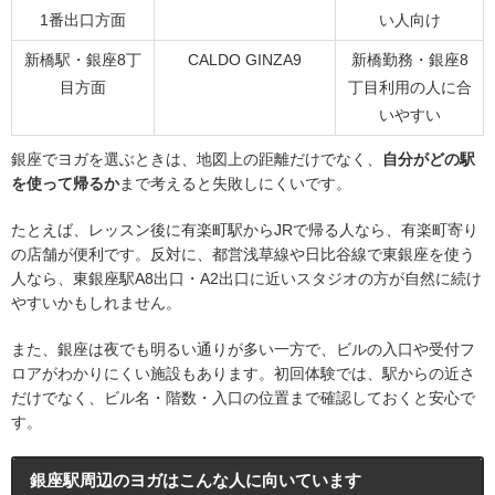
1番出口方面
い人向け
新橋駅・銀座8丁
CALDO GINZA9
新橋勤務・銀座8
目方面
丁目利用の人に合
いやすい
銀座でヨガを選ぶときは、地図上の距離だけでなく、
自分がどの駅
を使って帰るか
まで考えると失敗しにくいです。
たとえば、レッスン後に有楽町駅からJRで帰る人なら、有楽町寄り
の店舗が便利です。反対に、都営浅草線や日比谷線で東銀座を使う
人なら、東銀座駅A8出口・A2出口に近いスタジオの方が自然に続け
やすいかもしれません。
また、銀座は夜でも明るい通りが多い一方で、ビルの入口や受付フ
ロアがわかりにくい施設もあります。初回体験では、駅からの近さ
だけでなく、ビル名・階数・入口の位置まで確認しておくと安心で
す。
銀座駅周辺のヨガはこんな人に向いています