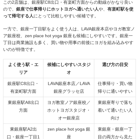
この2店舗は、銀座駅C8出口・有楽町方面からの動線がかなり良い
ので、
銀座で仕事帰りにホットヨガへ通いたい人
や、
有楽町駅を使
って帰宅する人
にとって比較しやすい候補です。
一方で、銀座一丁目駅をよく使う人は、LAVA銀座本店やヨガ教室ノ
ア銀座校、zen place hot yoga 銀座も候補にしやすいです。銀座一
丁目は商業施設も多く、買い物や用事の前後にヨガを組み込みやす
いのが特徴です。
よく使う駅・エ
候補にしやすいスタジ
選び方の目安
リア
オ
銀座駅C8出口・
LAVA銀座本店／LAVA
仕事帰り・買い物
有楽町駅方面
銀座グラッセ店
帰りに通いやすい
東銀座駅A8出口
ヨガ教室ノア銀座校／
東銀座寄りで落ち
方面
ホットヨガスタジオ・
着いて通いたい人
オー銀座店
向け
東銀座駅A2出
zen place hot yoga 銀
東銀座・銀座一丁
口・銀座一丁目1
座
目の両方から見た