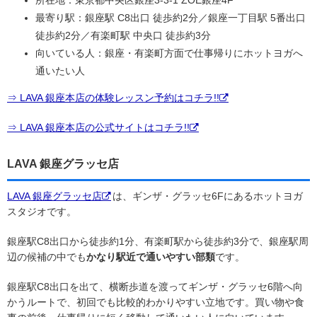
所在地：東京都中央区銀座3-3-1 ZOE銀座4F
最寄り駅：銀座駅 C8出口 徒歩約2分／銀座一丁目駅 5番出口
徒歩約2分／有楽町駅 中央口 徒歩約3分
向いている人：銀座・有楽町方面で仕事帰りにホットヨガへ
通いたい人
⇒ LAVA 銀座本店の体験レッスン予約はコチラ!!
⇒ LAVA 銀座本店の公式サイトはコチラ!!
LAVA 銀座グラッセ店
LAVA 銀座グラッセ店
は、ギンザ・グラッセ6Fにあるホットヨガ
スタジオです。
銀座駅C8出口から徒歩約1分、有楽町駅から徒歩約3分で、銀座駅周
辺の候補の中でも
かなり駅近で通いやすい部類
です。
銀座駅C8出口を出て、横断歩道を渡ってギンザ・グラッセ6階へ向
かうルートで、初回でも比較的わかりやすい立地です。買い物や食