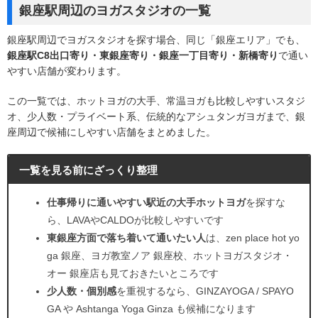
銀座駅周辺のヨガスタジオの一覧
銀座駅周辺でヨガスタジオを探す場合、同じ「銀座エリア」でも、
銀座駅C8出口寄り・東銀座寄り・銀座一丁目寄り・新橋寄り
で通い
やすい店舗が変わります。
この一覧では、ホットヨガの大手、常温ヨガも比較しやすいスタジ
オ、少人数・プライベート系、伝統的なアシュタンガヨガまで、銀
座周辺で候補にしやすい店舗をまとめました。
一覧を見る前にざっくり整理
仕事帰りに通いやすい駅近の大手ホットヨガ
を探すな
ら、LAVAやCALDOが比較しやすいです
東銀座方面で落ち着いて通いたい人
は、zen place hot yo
ga 銀座、ヨガ教室ノア 銀座校、ホットヨガスタジオ・
オー 銀座店も見ておきたいところです
少人数・個別感
を重視するなら、GINZAYOGA / SPAYO
GA や Ashtanga Yoga Ginza も候補になります