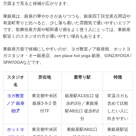
方面まで見ると候補が広がります。
東銀座は、銀座の華やかさがありつつも、銀座四丁目交差点周辺や
有楽町寄りと比べると、少し落ち着いた雰囲気で通いやすいエリア
です。歌舞伎座方面や昭和通り側をよく使う人にとっては、東銀座
駅近くのスタジオの方が通いやすい場合もあります。
東銀座方面で候補にしやすいのが、ヨガ教室ノア銀座校、ホットヨ
ガスタジオ・オー銀座店、zen place hot yoga 銀座、GINZAYOGA /
SPAYOGAなどです。
スタジオ
所在地
最寄り駅
特徴
名
ヨガ教室
東京都中央区
銀座駅A13出口 徒
常温ヨガも
ノア 銀座
銀座3-9-2 受
歩約3分／東銀座
含めて比較
校
付7F
駅A8出口 徒歩約2
したい人に
分
向きやすい
ホットヨ
東京都中央区
東銀座駅A8出口
東銀座駅近