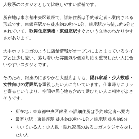
人数系のスタジオとして比較しやすい候補です。
所在地は東京都中央区銀座で、詳細住所は予約確定者へ案内される
形式です。東銀座駅から徒歩約30秒〜1分、銀座駅から徒歩約5分と
されていて、
歌舞伎座隣接・東銀座駅すぐ
という立地のわかりやす
さがあります。
大手ホットヨガのように店舗情報がオープンにまとまっているタイ
プとは少し違い、落ち着いた雰囲気や個別対応を重視したい人に合
いやすいスタジオです。
そのため、銀座のにぎやかな大型店よりも、
隠れ家感・少人数感・
女性向けの雰囲気
を重視したい人に向いています。仕事帰りにサッ
と寄るというより、空間や居心地も含めて選びたい人に相性がよさ
そうです。
所在地：東京都中央区銀座 ※詳細住所は予約確定者へ案内
最寄り駅：東銀座駅 徒歩約30秒〜1分／銀座駅 徒歩約5分
向いている人：少人数・隠れ家感のあるヨガスタジオを探し
たい人