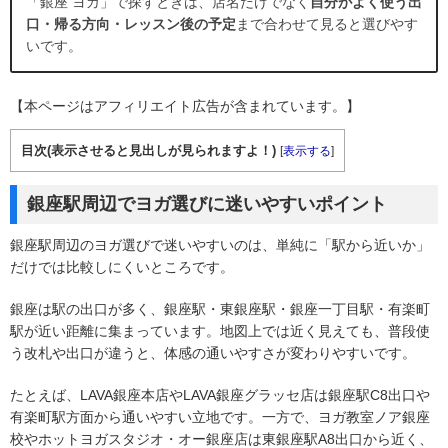
「銀座 ヨガ」で探すときは、店名だけでなく
自分がよく使う出
口・帰る方向・レッスン後の予定
まで合わせて見ると選びやす
いです。
【本ページはアフィリエイト広告が含まれています。】
目次(表示させると見出しが見られますよ！)
[
表示する
]
銀座駅周辺でヨガ選びに迷いやすいポイント
銀座駅周辺のヨガ選びで迷いやすいのは、単純に「駅から近いか」
だけでは比較しにくいところです。
銀座は駅の出口が多く、銀座駅・東銀座駅・銀座一丁目駅・有楽町
駅が近い距離に集まっています。地図上では近く見えても、普段使
う改札や出口が違うと、体感の通いやすさが変わりやすいです。
たとえば、LAVA銀座本店やLAVA銀座グラッセ店は銀座駅C8出口や
有楽町駅方面から通いやすい立地です。一方で、ヨガ教室ノア銀座
校やホットヨガスタジオ・オー銀座店は東銀座駅A8出口から近く、