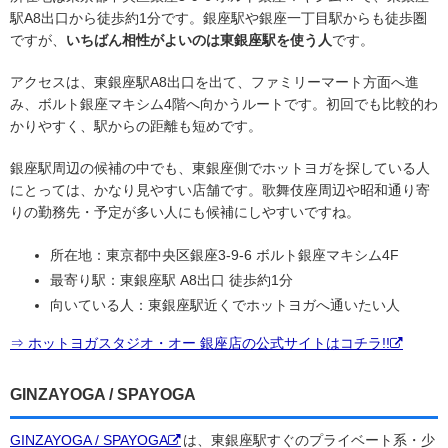
駅A8出口から徒歩約1分です。銀座駅や銀座一丁目駅からも徒歩圏
ですが、
いちばん相性がよいのは東銀座駅を使う人
です。
アクセスは、東銀座駅A8出口を出て、ファミリーマート方面へ進
み、ボルト銀座マキシム4階へ向かうルートです。初回でも比較的わ
かりやすく、駅からの距離も短めです。
銀座駅周辺の候補の中でも、東銀座側でホットヨガを探している人
にとっては、かなり見やすい店舗です。歌舞伎座周辺や昭和通り寄
りの勤務先・予定が多い人にも候補にしやすいですね。
所在地：東京都中央区銀座3-9-6 ボルト銀座マキシム4F
最寄り駅：東銀座駅 A8出口 徒歩約1分
向いている人：東銀座駅近くでホットヨガへ通いたい人
⇒ ホットヨガスタジオ・オー 銀座店の公式サイトはコチラ!!
GINZAYOGA / SPAYOGA
GINZAYOGA / SPAYOGA
は、東銀座駅すぐのプライベート系・少