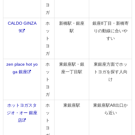
ヨ
ガ
CALDO GINZA
ホ
新橋駅・銀座
銀座8丁目・新橋寄
9
ッ
駅
りの動線に合いや
ト
すい
ヨ
ガ
zen place hot yo
ホ
東銀座駅・銀
東銀座方面でホッ
ga 銀座
ッ
座一丁目駅
トヨガを探す人向
ト
け
ヨ
ガ
ホットヨガスタ
ホ
東銀座駅
東銀座駅A8出口か
ジオ・オー 銀座
ッ
ら近い
店
ト
ヨ