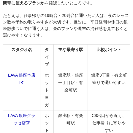
間帯に使えるプランか
を確認したいところです。
たとえば、仕事帰りの19時台・20時台に通いたい人は、夜のレッス
ン数や予約の取りやすさが大切です。反対に、平日昼間や休日の銀
座散歩ついでに通う人は、昼のプランや週末の混雑感を見ておくと
選びやすくなります。
スタジオ名
タ
主な最寄り駅
比較ポイント
イ
プ
LAVA 銀座本店
ホ
銀座駅・銀座
銀座3丁目・有楽町
ッ
一丁目駅・有
寄りで通いやすい
ト
楽町駅
ヨ
ガ
LAVA 銀座グラ
ホ
銀座駅・有楽
C8出口から近く、
ッセ店
ッ
町駅
仕事帰りに寄りや
ト
すい