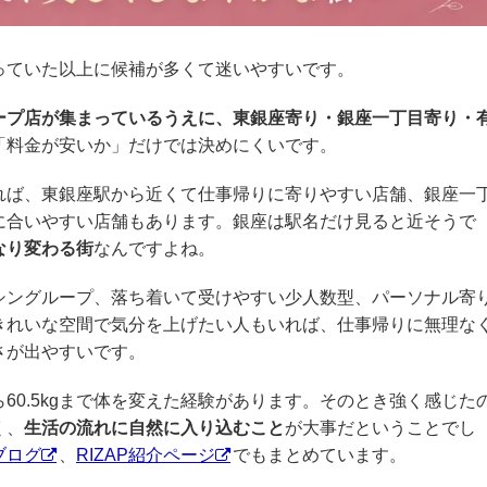
っていた以上に候補が多くて迷いやすいです。
ープ店が集まっているうえに、東銀座寄り・銀座一丁目寄り・
「料金が安いか」だけでは決めにくいです。
れば、東銀座駅から近くて仕事帰りに寄りやすい店舗、銀座一
に合いやすい店舗もあります。銀座は駅名だけ見ると近そうで
なり変わる街
なんですよね。
シングループ、落ち着いて受けやすい少人数型、パーソナル寄
きれいな空間で気分を上げたい人もいれば、仕事帰りに無理な
さが出やすいです。
gから60.5kgまで体を変えた経験があります。そのとき強く感じた
く、
生活の流れに自然に入り込むこと
が大事だということでし
Pブログ
、
RIZAP紹介ページ
でもまとめています。