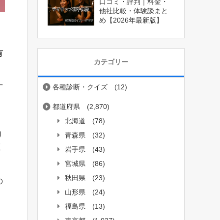
口コミ・評判｜料金・
他社比較・体験談まと
め【2026年最新版】
有
カテゴリー
各種診断・クイズ
(12)
丁
都道府県
(2,870)
北海道
(78)
り
青森県
(32)
く
岩手県
(43)
宮城県
(86)
秋田県
(23)
の
山形県
(24)
福島県
(13)