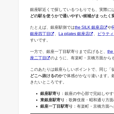
銀座駅近くで探しているつもりでも、実際に
どの駅を使うかで通いやすい候補がまったく
たとえば、銀座駅側では
the SILK 銀座店
や
R
銀座四丁目
、
La pilates 銀座店
、
ピラティ
すいです。
一方で、銀座一丁目駅寄りまで広げると、
th
座二丁目
のように、有楽町・京橋方面から
このあたりは銀座らしいポイントで、同じ「
どこへ抜けるのか
で体感がかなり違います。
きたいところです。
銀座駅寄り
：銀座の中心部で完結しやす
東銀座駅寄り
：歌舞伎座・昭和通り方面
銀座一丁目駅寄り
：有楽町・京橋方面へ