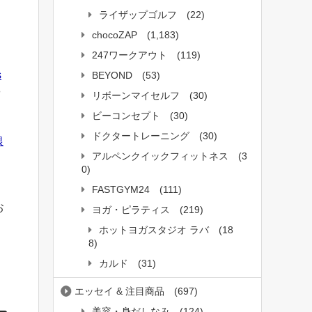
ライザップゴルフ
(22)
、
chocoZAP
(1,183)
247ワークアウト
(119)
s
BEYOND
(53)
や
リボーンマイセルフ
(30)
ビーコンセプト
(30)
ドクタートレーニング
(30)
銀
アルペンクイックフィットネス
(3
0)
FASTGYM24
(111)
お
ヨガ・ピラティス
(219)
ホットヨガスタジオ ラバ
(18
8)
カルド
(31)
エッセイ & 注目商品
(697)
美容・身だしなみ
(124)