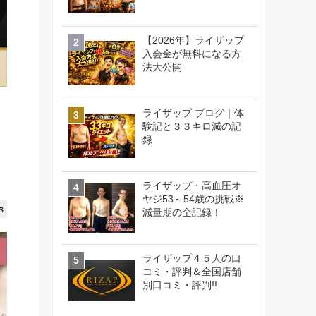
【2026年】ライザップ
入会金が無料になる方
法大公開
ライザップ ブログ｜体
験記と３３キロ減の記
録
ライザップ・高血圧オ
ヤジ53～54歳の挑戦※
s
減量期の全記録！
ライザップ４５人の口
コミ・評判＆全国店舗
別口コミ・評判!!