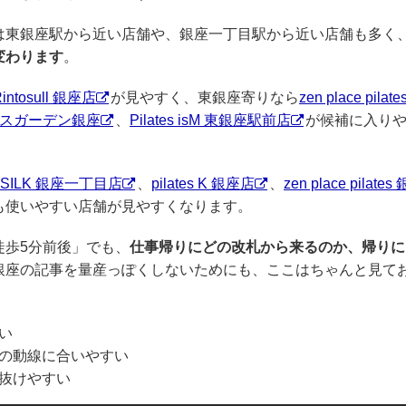
は東銀座駅から近い店舗や、銀座一丁目駅から近い店舗も多く
変わります
。
intosull 銀座店
が見やすく、東銀座寄りなら
zen place pilate
スガーデン銀座
、
Pilates isM 東銀座駅前店
が候補に入り
e SILK 銀座一丁目店
、
pilates K 銀座店
、
zen place pilates 
も使いやすい店舗が見やすくなります。
徒歩5分前後」でも、
仕事帰りにどの改札から来るのか、帰りに
銀座の記事を量産っぽくしないためにも、ここはちゃんと見て
い
の動線に合いやすい
抜けやすい