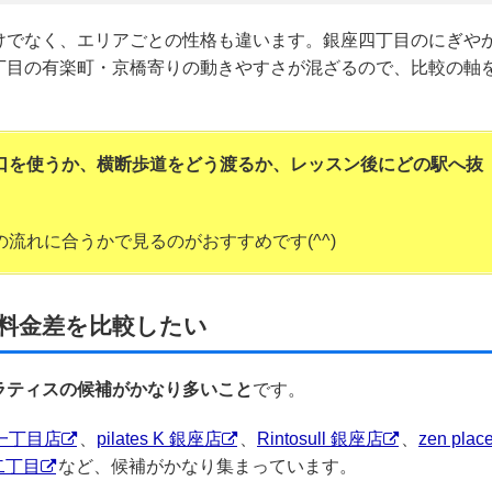
けでなく、エリアごとの性格も違います。銀座四丁目のにぎや
丁目の有楽町・京橋寄りの動きやすさが混ざるので、比較の軸
口を使うか、横断歩道をどう渡るか、レッスン後にどの駅へ抜
流れに合うかで見るのがおすすめです(^^)
料金差を比較したい
ラティスの候補がかなり多いこと
です。
銀座一丁目店
、
pilates K 銀座店
、
Rintosull 銀座店
、
zen plac
銀座二丁目
など、候補がかなり集まっています。