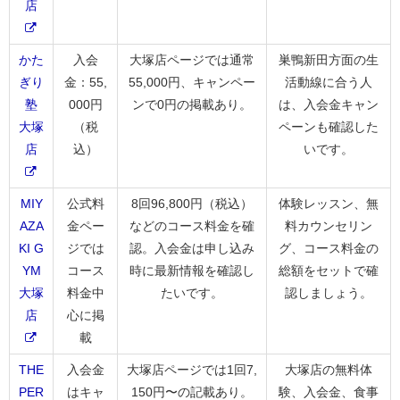
店
かた
入会
大塚店ページでは通常
巣鴨新田方面の生
ぎり
金：55,
55,000円、キャンペー
活動線に合う人
塾
000円
ンで0円の掲載あり。
は、入会金キャン
大塚
（税
ペーンも確認した
店
込）
いです。
MIY
公式料
8回96,800円（税込）
体験レッスン、無
AZA
金ペー
などのコース料金を確
料カウンセリン
KI G
ジでは
認。入会金は申し込み
グ、コース料金の
YM
コース
時に最新情報を確認し
総額をセットで確
大塚
料金中
たいです。
認しましょう。
店
心に掲
載
THE
入会金
大塚店ページでは1回7,
大塚店の無料体
PER
はキャ
150円〜の記載あり。
験、入会金、食事