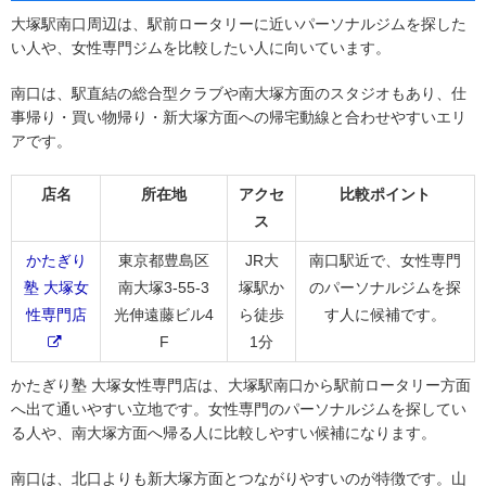
大塚駅南口周辺は、駅前ロータリーに近いパーソナルジムを探した
い人や、女性専門ジムを比較したい人に向いています。
南口は、駅直結の総合型クラブや南大塚方面のスタジオもあり、仕
事帰り・買い物帰り・新大塚方面への帰宅動線と合わせやすいエリ
アです。
店名
所在地
アクセ
比較ポイント
ス
かたぎり
東京都豊島区
JR大
南口駅近で、女性専門
塾 大塚女
南大塚3-55-3
塚駅か
のパーソナルジムを探
性専門店
光伸遠藤ビル4
ら徒歩
す人に候補です。
F
1分
かたぎり塾 大塚女性専門店は、大塚駅南口から駅前ロータリー方面
へ出て通いやすい立地です。女性専門のパーソナルジムを探してい
る人や、南大塚方面へ帰る人に比較しやすい候補になります。
南口は、北口よりも新大塚方面とつながりやすいのが特徴です。山