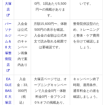
大塚
0円、1回あたり5,500
いです。
店
円〜の掲載がありま
す。
パー
入会金
月額15,600円〜、体験
整骨院併設型のた
ソナ
は公式
500円の表示を確認。
め、トレーニング
ルジ
ページ
入会金の金額は公式本
と整体・ケア費用
ム＆
のキャ
文で読み取れる範囲で
を分けて確認しま
8 大
ンペー
は要確認です。
しょう。
塚整
ン画像
骨院
内で案
店
内あり
EA
入会
大塚店ページでは、オ
キャンペーン終了
GLE
金：33,
ープニングキャンペー
時期、適用条件、
BAS
000円
ンで入会金0円・体験
通常料金との差を
E 大
（税
料金0円・全プラン2
確認しましょう。
塚店
込）
0％オフの掲載あり。