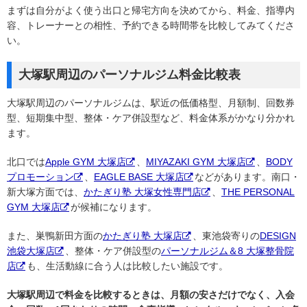
まずは自分がよく使う出口と帰宅方向を決めてから、料金、指導内
容、トレーナーとの相性、予約できる時間帯を比較してみてくださ
い。
大塚駅周辺のパーソナルジム料金比較表
大塚駅周辺のパーソナルジムは、駅近の低価格型、月額制、回数券
型、短期集中型、整体・ケア併設型など、料金体系がかなり分かれ
ます。
北口では
Apple GYM 大塚店
、
MIYAZAKI GYM 大塚店
、
BODY
プロモーション
、
EAGLE BASE 大塚店
などがあります。南口・
新大塚方面では、
かたぎり塾 大塚女性専門店
、
THE PERSONAL
GYM 大塚店
が候補になります。
また、巣鴨新田方面の
かたぎり塾 大塚店
、東池袋寄りの
DESIGN
池袋大塚店
、整体・ケア併設型の
パーソナルジム＆8 大塚整骨院
店
も、生活動線に合う人は比較したい施設です。
大塚駅周辺で料金を比較するときは、月額の安さだけでなく、入会