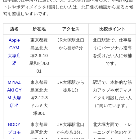
山手線の仕事帰りに通いたい人、北大塚方面へ帰る人、本格的な筋
トレやボディメイクを相談したい人は、北口側の施設から見ると候
補を整理しやすいです。
店名
所在地
アクセス
比較ポイント
Apple
東京都豊
JR大塚駅北口
北口駅近で、仕事帰
GYM
島区北大
から徒歩2分
りにパーソナル指導
大塚店
塚2-6-10
を受けたい人に候補
星和ビル3
です。
01
MIYAZ
東京都豊
JR大塚駅から
駅近で、本格的な筋
AKI GY
島区北大
徒歩1分
力アップやボディメ
M 大塚
塚2-12-3
イクを相談したい人
店
ドルミ大
に向いています。
塚801
BODY
東京都豊
JR大塚駅北口
北大塚方面で、トレ
プロモ
島区北大
から徒歩3分、
ーニングと体のケア