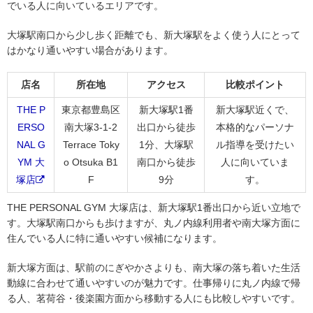
でいる人に向いているエリアです。
大塚駅南口から少し歩く距離でも、新大塚駅をよく使う人にとって
はかなり通いやすい場合があります。
店名
所在地
アクセス
比較ポイント
THE P
東京都豊島区
新大塚駅1番
新大塚駅近くで、
ERSO
南大塚3-1-2
出口から徒歩
本格的なパーソナ
NAL G
Terrace Toky
1分、大塚駅
ル指導を受けたい
YM 大
o Otsuka B1
南口から徒歩
人に向いていま
塚店
F
9分
す。
THE PERSONAL GYM 大塚店は、新大塚駅1番出口から近い立地で
す。大塚駅南口からも歩けますが、丸ノ内線利用者や南大塚方面に
住んでいる人に特に通いやすい候補になります。
新大塚方面は、駅前のにぎやかさよりも、南大塚の落ち着いた生活
動線に合わせて通いやすいのが魅力です。仕事帰りに丸ノ内線で帰
る人、茗荷谷・後楽園方面から移動する人にも比較しやすいです。