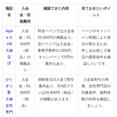
施設
入会
確認できた内容
見ておきたいポイ
名
金・初
ント
期費用
Appl
入会
料金ページでは入会金
ページやキャンペ
e G
金：33,
33,000円の掲載あり。
ーン時期により表
YM
000円
別ページでは入会金・
示が変わるため、
大塚
（税
事務手数料11,000円、
申し込み前に大塚
店
込）の
キャンペーンで0円の
店の最新条件を確
掲載あ
案内もあり。
認したいです。
り
かた
入会
体験後当日入会で割引
入会金割引の有
ぎり
金：55,
案内あり。月4回プラ
無、女性専門店の
塾
000円
ンは30,800円（税込）
対象条件、無料体
大塚
（税
の掲載があります。
験の内容を確認し
女性
込）
ましょう。
専門