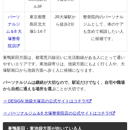
ル3F
パーソ
東京都豊
JR大塚駅か
整骨院内のパーソナル
ナルジ
島区北大
ら徒歩2分
ジムとして、体のケア
ム＆8 大
塚1-14-7
も含めて相談したい人
塚整骨
に候補です。
院店
巣鴨新田方面は、都電荒川線沿いに生活動線がある人にとって通い
やすいエリアです。東池袋寄りは、池袋方面にもよく行く人や、大
塚駅南口から池袋方面へ歩く人に候補になります。
パーソナルジムは継続が大切なので、駅近だけでなく、自宅や職場
から自然に通える場所を選ぶ
ことが大切です。
⇒ DESIGN 池袋大塚店の公式サイトはコチラ!!
⇒ パーソナルジム＆8 大塚整骨院店の公式サイトはコチラ!!
巣鴨新田・東池袋方面が向いている人