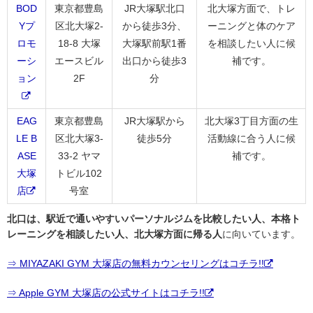
BOD
東京都豊島
JR大塚駅北口
北大塚方面で、トレ
Yプ
区北大塚2-
から徒歩3分、
ーニングと体のケア
ロモ
18-8 大塚
大塚駅前駅1番
を相談したい人に候
ーシ
エースビル
出口から徒歩3
補です。
ョン
2F
分
EAG
東京都豊島
JR大塚駅から
北大塚3丁目方面の生
LE B
区北大塚3-
徒歩5分
活動線に合う人に候
ASE
33-2 ヤマ
補です。
大塚
トビル102
店
号室
北口は、駅近で通いやすいパーソナルジムを比較したい人、本格ト
レーニングを相談したい人、北大塚方面に帰る人
に向いています。
⇒ MIYAZAKI GYM 大塚店の無料カウンセリングはコチラ!!
⇒ Apple GYM 大塚店の公式サイトはコチラ!!