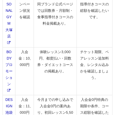
SO
ンペー
同ブランド公式ページ
指導付きコースの
NAL
ン状況
では回数券・月額制・
総額を確認したい
GY
を確認
食事指導付きコースの
です。
M
料金掲載あり。
大塚
店
BO
入会
体験レッスン3,000
チケット期限、ペ
DY
金：10,
円、都度払い・回数
アレッスン追加料
プロ
000円
券・ダイエットコース
金、レンタル込み
モー
の掲載あり。
かを確認しましょ
ショ
う。
ン
DES
入会
今月までの申し込みで
入会金0円特典の
IGN
金：11,
入会金0円の案内あ
期限や条件、コー
池袋
000円
り。初回レッスン5,50
ス総額を確認した