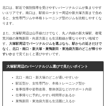
北口は、駅近で個別指導を受けやすいパーソナルジムが集まりやす
いエリアです。南口は、駅前ロータリー周辺や新大塚方面まで含め
ると、女性専門ジムや本格トレーニング型のジムを比較しやすくな
ります。
また、大塚駅周辺は山手線だけでなく、丸ノ内線の新大塚駅、都電
荒川線の巣鴨新田・向原方面とも生活動線が重なりやすい地域で
す。
大塚駅周辺でパーソナルジムを選ぶなら、駅からの近さだけで
なく、北口・南口・新大塚・巣鴨新田・東池袋方面のどこが帰りや
すいか
まで見ておくと選びやすいです。
大塚駅周辺のパーソナルジム選びで見たいポイント
北口・南口・新大塚のどこが通いやすいか
駅近型か、女性専門か、本格トレーニング型か
食事指導や姿勢改善、整体併設などのサポート内容
仕事帰りに予約しやすい時間帯があるか
巣鴨新田・東池袋方面も生活圏に入るか