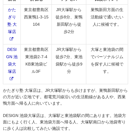
かた
東京都豊島区
JR大塚駅から
巣鴨新田方面の生
ぎり
西巣鴨1-3-15
徒歩8分、巣鴨
活動線で通いたい
塾 大
104
新田駅から徒
人に候補です。
塚店
歩2分
DESI
東京都豊島区
JR大塚駅から
大塚と東池袋の間
GN 池
東池袋2-7-4
徒歩7分、東池
でパーソナルジム
袋大
KB東池袋ビ
袋駅から徒歩9
を探す人に候補で
塚店
ル3F
分
す。
かたぎり塾 大塚店は、JR大塚駅からも歩けますが、巣鴨新田駅から
の方が近い立地です。都電荒川線沿いの生活動線がある人や、西巣
鴨方面へ帰る人に向いています。
DESIGN 池袋大塚店は、大塚駅と東池袋駅の間にあります。池袋方
面にもよく行く人、東池袋方面へ帰る人、大塚駅南口から池袋寄り
に歩く人は比較してみたい施設です。