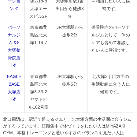
ーショ
塚2-18-8
大塚駅前駅1番
を相談したい人に候
ン
大塚エー
出口から徒歩3
補です。
スビル2F
分
パーソ
東京都豊
JR大塚駅から
整骨院内のパーソナ
ナルジ
島区北大
徒歩2分
ルジムとして、体の
ム＆8
塚1-14-7
ケアも含めて相談し
大塚整
たい人に候補です。
骨院店
EAGLE
東京都豊
JR大塚駅から
北大塚3丁目方面の
BASE
島区北大
徒歩5分
生活動線に合う人に
大塚店
塚3-33-2
候補です。
ヤマトビ
ル102号室
北口周辺は、駅近で通えるジムと、北大塚方面の生活圏に合うジム
がそろっています。短期集中で体づくりをしたい人はMIYAZAKI
GYM、本格トレーニングと通いやすさのバランスを見たい人は