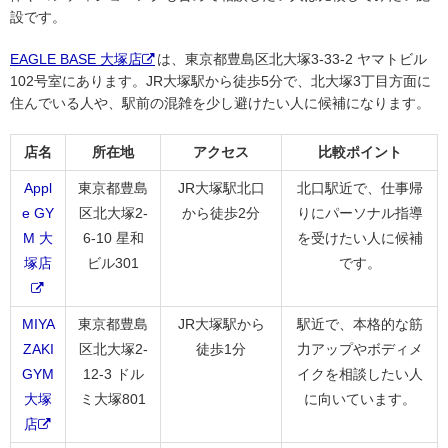
設です。
EAGLE BASE 大塚店
は、東京都豊島区北大塚3-33-2 ヤマトビル
102号室にあります。JR大塚駅から徒歩5分で、北大塚3丁目方面に
住んでいる人や、駅前の混雑を少し避けたい人に候補になります。
店名
所在地
アクセス
比較ポイント
Appl
東京都豊島
JR大塚駅北口
北口駅近で、仕事帰
e GY
区北大塚2-
から徒歩2分
りにパーソナル指導
M 大
6-10 星和
を受けたい人に候補
塚店
ビル301
です。
MIYA
東京都豊島
JR大塚駅から
駅近で、本格的な筋
ZAKI
区北大塚2-
徒歩1分
力アップやボディメ
GYM
12-3 ドル
イクを相談したい人
大塚
ミ大塚801
に向いています。
店