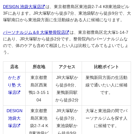
DESIGN 池袋大塚店
は、東京都豊島区東池袋2-7-4 KB東池袋ビル
3Fにあります。JR大塚駅から徒歩7分、東池袋駅から徒歩9分で、大
塚駅南口から東池袋方面に生活動線がある人に候補になります。
パーソナルジム＆8 大塚整骨院店
は、東京都豊島区北大塚1-14-7
にあり、JR大塚駅から徒歩2分です。整骨院内のパーソナルジムな
ので、体のケアも含めて相談したい人は比較してみてもよいでしょ
う。
店名
所在地
アクセス
比較ポイント
かたぎ
東京都豊
JR大塚駅か
巣鴨新田方面の生活動
り塾 大
島区西巣
ら徒歩8分、
線で通いたい人に候補
塚店
鴨1-3-15 1
巣鴨新田駅
です。
04
から徒歩2分
DESIGN
東京都豊
JR大塚駅か
大塚と東池袋の間でパ
池袋大
島区東池
ら徒歩7分、
ーソナルジムを探す人
塚店
袋2-7-4 K
東池袋駅か
に候補です。
B東池袋ビ
ら徒歩9分