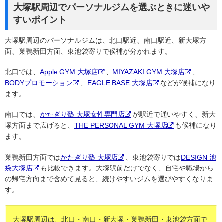
大塚駅周辺でパーソナルジムを選ぶときに迷いや
すいポイント
大塚駅周辺のパーソナルジムは、北口駅近、南口駅近、新大塚方
面、巣鴨新田方面、東池袋寄りで候補が分かれます。
北口では、
Apple GYM 大塚店
、
MIYAZAKI GYM 大塚店
、
BODYプロモーション
、
EAGLE BASE 大塚店
などが候補になり
ます。
南口では、
かたぎり塾 大塚女性専門店
が駅近で通いやすく、新大
塚方面まで広げると、
THE PERSONAL GYM 大塚店
も候補になり
ます。
巣鴨新田方面では
かたぎり塾 大塚店
、東池袋寄りでは
DESIGN 池
袋大塚店
も比較できます。大塚駅前だけでなく、自宅や職場から
の帰宅方向まで含めて見ると、続けやすいジムを選びやすくなりま
す。
大塚駅周辺は、北口・南口・新大塚・巣鴨新田・東池袋方面で