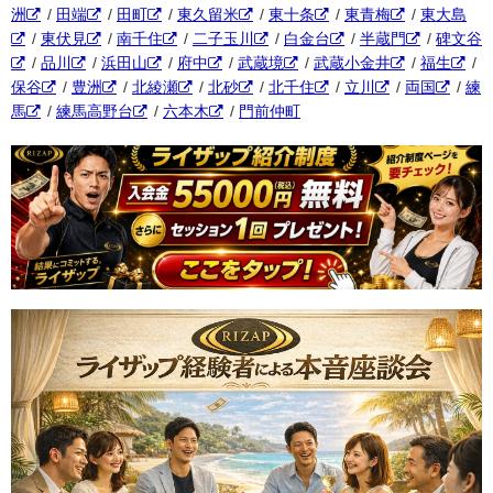
洲
/
田端
/
田町
/
東久留米
/
東十条
/
東青梅
/
東大島
/
東伏見
/
南千住
/
二子玉川
/
白金台
/
半蔵門
/
碑文谷
/
品川
/
浜田山
/
府中
/
武蔵境
/
武蔵小金井
/
福生
/
保谷
/
豊洲
/
北綾瀬
/
北砂
/
北千住
/
立川
/
両国
/
練
馬
/
練馬高野台
/
六本木
/
門前仲町