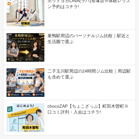
ホットヨガLAVA(ラバ)笹塚店※体験レッス
ン予約はコチラ!
巣鴨駅周辺のパーソナルジム比較｜駅近と
生活圏で選ぶ
二子玉川駅周辺の24時間ジム比較｜周辺駅
も含めて選ぶ
chocoZAP【ちょこざっぷ】町田木曽町※
口コミ評判・入会はコチラ!