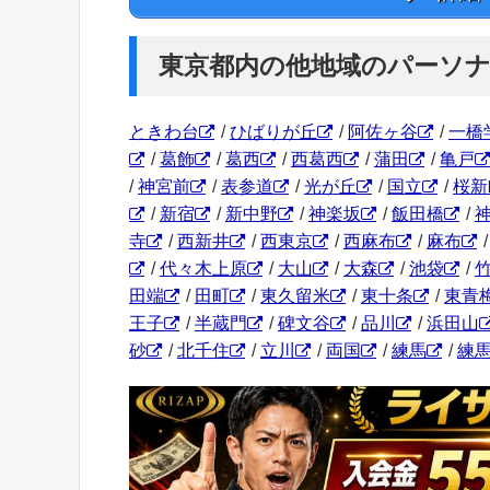
東京都内の他地域のパーソ
ときわ台
/
ひばりが丘
/
阿佐ヶ谷
/
一橋
/
葛飾
/
葛西
/
西葛西
/
蒲田
/
亀戸
/
神宮前
/
表参道
/
光が丘
/
国立
/
桜新
/
新宿
/
新中野
/
神楽坂
/
飯田橋
/
寺
/
西新井
/
西東京
/
西麻布
/
麻布
/
代々木上原
/
大山
/
大森
/
池袋
/
田端
/
田町
/
東久留米
/
東十条
/
東青
王子
/
半蔵門
/
碑文谷
/
品川
/
浜田山
砂
/
北千住
/
立川
/
両国
/
練馬
/
練