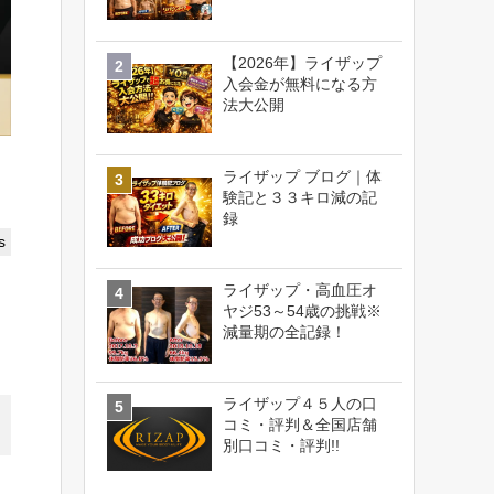
【2026年】ライザップ
入会金が無料になる方
法大公開
ライザップ ブログ｜体
験記と３３キロ減の記
録
s
ライザップ・高血圧オ
ヤジ53～54歳の挑戦※
減量期の全記録！
ライザップ４５人の口
コミ・評判＆全国店舗
別口コミ・評判!!