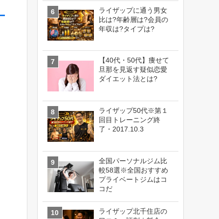
ライザップに通う男女
比は?年齢層は?会員の
年収は?タイプは?
【40代・50代】痩せて
旦那を見返す疑似恋愛
ダイエット法とは?
ライザップ50代※第１
回目トレーニング終
了・2017.10.3
全国パーソナルジム比
較58選※全国おすすめ
プライベートジムはコ
コだ
ライザップ北千住店の