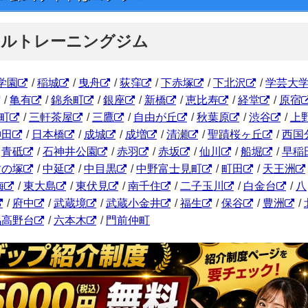
ナルトレーニングジム
学園
/
稲城
/
曳舟
/
荻窪
/
下赤塚
/
下北沢
/
学芸大
/
亀有
/
錦糸町
/
銀座
/
新橋
/
恵比寿
/
経堂
/
原宿
町
/
三軒茶屋
/
三鷹
/
自由が丘
/
秋葉原
/
渋谷
/
上
神田
/
日本橋
/
成城
/
成増
/
清瀬
/
聖蹟桜ヶ丘
/
西国
/
青砥
/
石神井公園
/
赤羽
/
赤坂
/
仙川
/
船堀
/
早稲
竹の塚
/
中延
/
中目黒
/
中野富士見町
/
町田
/
天王洲
梅
/
東大島
/
東伏見
/
南千住
/
二子玉川
/
白金台
/
八
/
府中
/
武蔵境
/
武蔵小金井
/
福生
/
保谷
/
豊洲
/
馬高野台
/
六本木
/
門前仲町