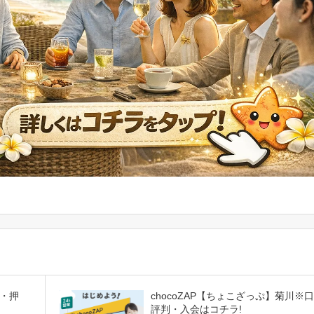
・押
chocoZAP【ちょこざっぷ】菊川※
評判・入会はコチラ!