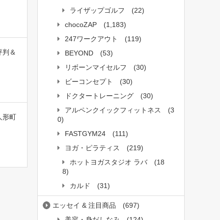
ライザップゴルフ
(22)
chocoZAP
(1,183)
247ワークアウト
(119)
評判＆
BEYOND
(53)
リボーンマイセルフ
(30)
ビーコンセプト
(30)
ドクタートレーニング
(30)
アルペンクイックフィットネス
(3
人形町
0)
FASTGYM24
(111)
ヨガ・ピラティス
(219)
ホットヨガスタジオ ラバ
(18
8)
カルド
(31)
エッセイ & 注目商品
(697)
美容・身だしなみ
(124)