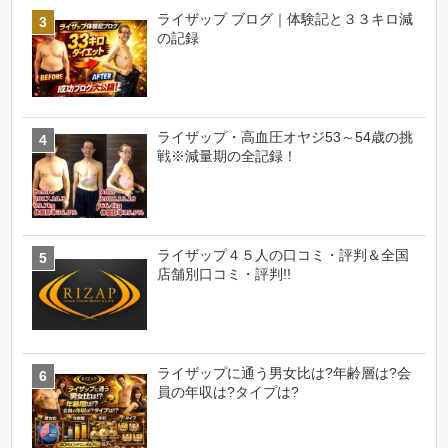
ライザップ ブログ｜体験記と３３キロ減
の記録
ライザップ・高血圧オヤジ53～54歳の挑
戦※減量期の全記録！
ライザップ４５人の口コミ・評判＆全国
店舗別口コミ・評判!!
ライザップに通う男女比は?年齢層は?会
員の年収は?タイプは?