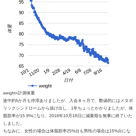
95
90
85
体重
80
75
70
65
4/19
10/1
9/16
2/28
7/28
1/9
6/8
11/20
日付
weight
weight=計測体重
途中約5か月も停滞ありましたが、入会８ヶ月で、数値的にはメタボ
リックシンドロームから抜け出し、1年ちょっとかかりましたが、体
脂肪率が15.9%になり、2018年10月18日に減量期を無事に終了いた
しました。
ちなみに、女性の場合は体脂肪率25%台も男性の場合は15%台にな