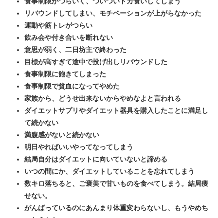
食事制限がつらいく、ついついドカ食いしてしまう
リバウンドしてしまい、モチベーションが上がらなかった
運動や筋トレがつらい
飲み会や付き合いを断れない
意思が弱く、二日坊主で終わった
目標が高すぎて途中で投げ出しリバウンドした
食事制限に飽きてしまった
食事制限で貧血になってやめた
家族から、どうせ出来ないからやめなよと言われる
ダイエットサプリやダイエット器具を購入したことに満足し
て続かない
満腹感がないと続かない
明日やればいいやってなってしまう
結局自分はダイエットに向いていないと諦める
いつの間にか、ダイエットしていることを忘れてしまう
数キロ落ちると、ご褒美で甘いものを食べてしまう。結局痩
せない。
がんばっているのにあんまり体重変わらないし、もうやめち