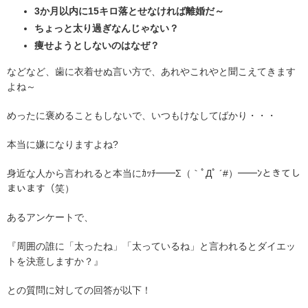
3か月以内に15キロ落とせなければ離婚だ～
ちょっと太り過ぎなんじゃない？
痩せようとしないのはなぜ？
などなど、歯に衣着せぬ言い方で、あれやこれやと聞こえてきます
よね～
めったに褒めることもしないで、いつもけなしてばかり・・・
本当に嫌になりますよね?
身近な人から言われると本当にｶｯﾁ━━Σ（｀ﾟДﾟ ´#）━━ﾝときてし
まいます（笑）
あるアンケートで、
『周囲の誰に「太ったね」「太っているね」と言われるとダイエッ
トを決意しますか？』
との質問に対しての回答が以下！