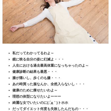
私だってわかってるわよ～
鏡に映る自分の姿に幻滅よ・・・
人生における過去最高体重になっちゃったのよ～
健康診断の結果も最悪・・・
膝が痛いし、歩くのも嫌・・・
あの時買った服なんか、全然入らないし・・・
健康のために痩せたいわよ～
理想の体型になりたいよーーー
綺麗な女でいたいのに(;´д｀)トホホ
だってダイエット何度も失敗したんだもの・・・