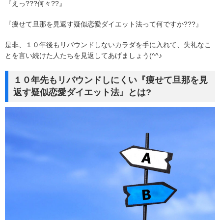
『えっ???何々??』
『痩せて旦那を見返す疑似恋愛ダイエット法って何ですか???』
是非、１０年後もリバウンドしないカラダを手に入れて、失礼なこ
とを言い続けた人たちを見返してあげましょう(^^♪
１０年先もリバウンドしにくい『痩せて旦那を見
返す疑似恋愛ダイエット法』とは?