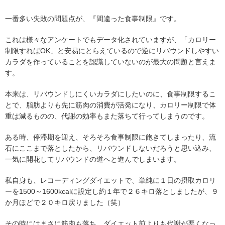
一番多い失敗の問題点が、『間違った食事制限』です。
これは様々なアンケートでもデータ化されていますが、「カロリー
制限すればOK」と安易にとらえているので逆にリバウンドしやすい
カラダを作っていることを認識していないのが最大の問題と言えま
す。
本来は、リバウンドしにくいカラダにしたいのに、食事制限するこ
とで、脂肪よりも先に筋肉の消費が活発になり、カロリー制限で体
重は減るものの、代謝の効率もまた落ちて行ってしまうのです。
ある時、停滞期を迎え、そろそろ食事制限に飽きてしまったり、流
石にここまで落としたから、リバウンドしないだろうと思い込み、
一気に開花してリバウンドの道へと進んでしまいます。
私自身も、レコーディングダイエットで、単純に１日の摂取カロリ
ーを1500～1600kcalに設定し約１年で２６キロ落としましたが、９
か月ほどで２０キロ戻りました（笑）
その時にはまさに筋肉も落ち、ダイエット前よりも代謝が悪くなっ