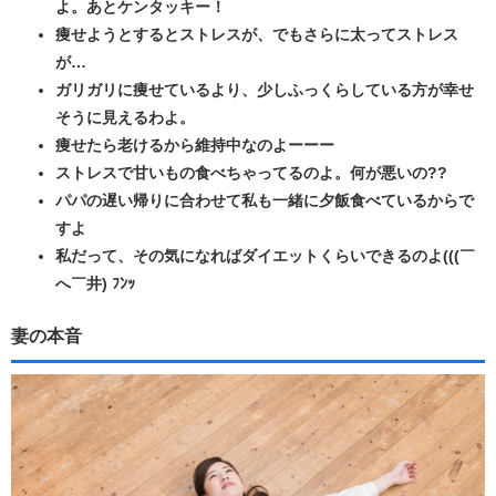
よ。あとケンタッキー！
痩せようとするとストレスが、でもさらに太ってストレス
が…
ガリガリに痩せているより、少しふっくらしている方が幸せ
そうに見えるわよ。
痩せたら老けるから維持中なのよーーー
ストレスで甘いもの食べちゃってるのよ。何が悪いの??
パパの遅い帰りに合わせて私も一緒に夕飯食べているからで
すよ
私だって、その気になればダイエットくらいできるのよ(((￣
へ￣井) ﾌﾝｯ
妻の本音