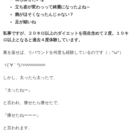
立ち姿が変わっって綺麗になったよね～
腕がほそくなったんじゃない？
足が細いね
私事ですが、２０キロ以上のダイエットを現在含めて２度。１０キ
ロ以上となると過去４度体験しています。
裏を返せば、リバウンドを何度も経験しているのです（；^ω^）
ヾ(´∀｀*)ﾉｧﾊﾊﾊﾊﾊﾊﾊﾊﾊﾊ
しかし、太ったら太ったで、
『太ったねー』
と言われ、痩せたら痩せたで、
『痩せたねーーー』
と言われます。