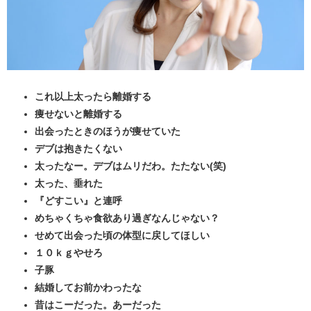
これ以上太ったら離婚する
痩せないと離婚する
出会ったときのほうが痩せていた
デブは抱きたくない
太ったなー。デブはムリだわ。たたない(笑)
太った、垂れた
『どすこい』と連呼
めちゃくちゃ食欲あり過ぎなんじゃない？
せめて出会った頃の体型に戻してほしい
１０ｋｇやせろ
子豚
結婚してお前かわったな
昔はこーだった。あーだった