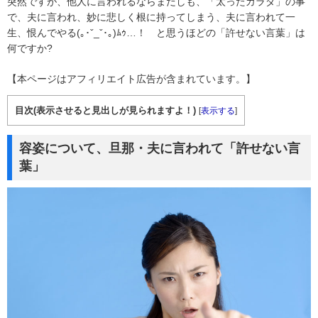
突然ですが、他人に言われるならまだしも、「太ったカラダ」の事
で、夫に言われ、妙に悲しく根に持ってしまう、夫に言われて一
生、恨んでやる(｡･ˇ_ˇ･｡)ﾑｩ…！ と思うほどの「許せない言葉」は
何ですか?
【本ページはアフィリエイト広告が含まれています。】
目次(表示させると見出しが見られますよ！)
[
表示する
]
容姿について、旦那・夫に言われて「許せない言
葉」