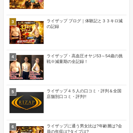
ライザップ ブログ｜体験記と３３キロ減
の記録
ライザップ・高血圧オヤジ53～54歳の挑
戦※減量期の全記録！
ライザップ４５人の口コミ・評判＆全国
店舗別口コミ・評判!!
ライザップに通う男女比は?年齢層は?会
員の年収は?タイプは?