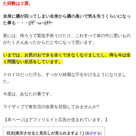
た回数は２度。
全身に膿が回ってしまい全身から膿の臭いで気を失うくらいになっ
た事も・・・(汗`･ω･ι)ﾀﾗｰ
更には、痔ろうで緊急手術うけたり、これすべて体の中に悪いもの
がたくさんあったからだと今になって思います。
いまでは、お尻のおできも全くできなくなりましたし、痔も今は全
く問題ない生活をしています。
ドロドロだった汗も、すっかり綺麗な汗をかけるようになりまし
た。
今度は、あなたの番です。
ライザップで食生活の改善を目指してみませんか?
【本ページはアフィリエイト広告が含まれています。】
目次(表示させると見出しが見られますよ！)
[
表示する
]