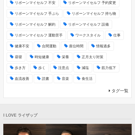
リボーンマイセルフ 不安
リボーンマイセルフ 予約変更
リボーンマイセルフ 手ぶら
リボーンマイセルフ 持ち物
リボーンマイセルフ 解約
リボーンマイセルフ 設備
リボーンマイセルフ 運動苦手
ワークスタイル
仕事
健康不安
合間運動
座位時間
情報過多
昼寝
時短健康
栄養
正月太り対策
歩き方
歩く
注意点
減塩
筋力低下
血流改善
読書
音楽
食生活
タグ一覧
I LOVE ライザップ