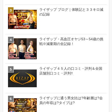
ライザップ ブログ｜体験記と３３キロ減
の記録
ライザップ・高血圧オヤジ53～54歳の挑
戦※減量期の全記録！
ライザップ４５人の口コミ・評判＆全国
店舗別口コミ・評判!!
ライザップに通う男女比は?年齢層は?会
員の年収は?タイプは?